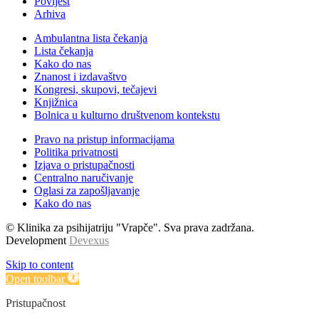
Povijest
Arhiva
Ambulantna lista čekanja
Lista čekanja
Kako do nas
Znanost i izdavaštvo
Kongresi, skupovi, tečajevi
Knjižnica
Bolnica u kulturno društvenom kontekstu
Pravo na pristup informacijama
Politika privatnosti
Izjava o pristupačnosti
Centralno naručivanje
Oglasi za zapošljavanje
Kako do nas
© Klinika za psihijatriju "Vrapče". Sva prava zadržana.
Development
Devexus
Skip to content
Open toolbar
Pristupačnost