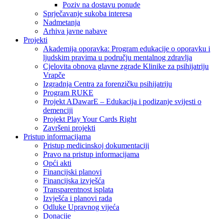
Poziv na dostavu ponude
Sprječavanje sukoba interesa
Nadmetanja
Arhiva javne nabave
Projekti
Akademija oporavka: Program edukacije o oporavku i
ljudskim pravima u području mentalnog zdravlja
Cjelovita obnova glavne zgrade Klinike za psihijatriju
Vrapče
Izgradnja Centra za forenzičku psihijatriju
Program RUKE
Projekt ADawarE – Edukacija i podizanje svijesti o
demenciji
Projekt Play Your Cards Right
Završeni projekti
Pristup informacijama
Pristup medicinskoj dokumentaciji
Pravo na pristup informacijama
Opći akti
Financijski planovi
Financijska izvješća
Transparentnost isplata
Izvješća i planovi rada
Odluke Upravnog vijeća
Donacije