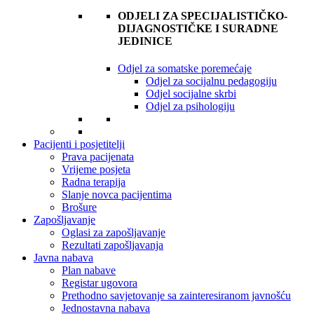
ODJELI ZA SPECIJALISTIČKO-
DIJAGNOSTIČKE I SURADNE
JEDINICE
Odjel za somatske poremećaje
Odjel za socijalnu pedagogiju
Odjel socijalne skrbi
Odjel za psihologiju
Pacijenti i posjetitelji
Prava pacijenata
Vrijeme posjeta
Radna terapija
Slanje novca pacijentima
Brošure
Zapošljavanje
Oglasi za zapošljavanje
Rezultati zapošljavanja
Javna nabava
Plan nabave
Registar ugovora
Prethodno savjetovanje sa zainteresiranom javnošću
Jednostavna nabava