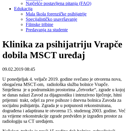
Najčešće postavljena pitanja (FAQ)
Edukacija
Mala škola forenzičke psihijatrije
Specijalističko usavršavanje
Filmske tribine
Predavanja za studente
Klinika za psihijatriju Vrapče
dobila MSCT uređaj
09.02.2019 08:45
U ponedjeljak 4. veljače 2019. godine svečano je otvorena nova,
obogaćena MSCT-om, radiološka služba bolnice Vrapče.
Smještena je u podrumskim prostorima „četvorke“, zgrade u kojoj
se danas nalazi Zavod za dijagnostiku i intenzivno liječenje, hitni
prijemni trakt, odjel za prve psihoze i dnevna bolnica Zavoda za
socijalnu psihijatriju. Zgrada je u potpunosti rekonstruirana,
dograđena i adaptirana te otvorena 15. studenog 2003. godine. Već
za vrijeme rekonstrukcije zgrade predviđen je izgrađen prostor za
radiologiju sa CT uređajem.