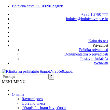
Bolnička cesta 32, 10090 Zagreb
+385 1 3780 777
bolnica@bolnica-vrapce.hr
Kako do nas
Privatnost
Politika privatnosti
Dokumentacija o privatnosti
Postavke kolačića
WebMail
MENU
MENU
O nama
Ravnateljstvo
Upravno vijeće
“Vrapče” – hram čovječnosti