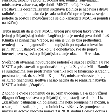
Nažalost, trebalo je proći 15 godina dok bolnica, zahvaljujući
ministarstvu zdravstva, nije dobila MSCT uređaj. Iz vlastitih
sredstava i iz decentraliziranih sredstava Bolnica je nabavila i drugu
radiološku opremu tako da je sada radiološki opremljena za svoje
potrebe (a postoji i mogućnost da se dio kapaciteta MSCT-a ponudi i
na tržištu).
Treba naglasiti da je ovaj MSCT uređaj prvi uređaj takve vrste u
jednoj psihijatrijskoj bolnici. Logično je da je uređaj prva dobila baš
Klinika za psihijatriju Vrapče, jer ona je uvijek bila prethodnica
uvođenja novih dijagnostičkih i terapijskih postupaka u hrvatsku
psihijatriju i ustanova kroz koju je donedavno, sve do pojave
interneta, svo svjetsko psihijatrijsko znanje ulazilo u Hrvatsku.
Svečanosti otvaranja novouređene radiološke službe i puštanja u rad
MSCT-a prisustovali su gradonačelnik grada Zagreba Milan Bandić
sa suradnicima, kao predstavnik vlasnika koji je financirao izgradnju
prostora te prof. dr. sc. Milan Kujundžić, ministar zdravstva, koji je
osigurao financijska sredtva i našao načina da se realizira nabavka
MSCT-a bolnici „Vrapče“.
Zgodno je ovdje spomenuti da je, osim uvođenja CT-a kao važnog
dijagnostičkog sredstva u psihijatriji (pretpostavlja se da oko 1%
„klasičnih“ psihijatrijskih bolesnika ima neke promjene na mozgu, a
u starijih bolesnika, kojih je u bolnici sve više i više, promjene na
mozgu su gotovo redovita pojava!) u 2018. godini Bolnica dobila i