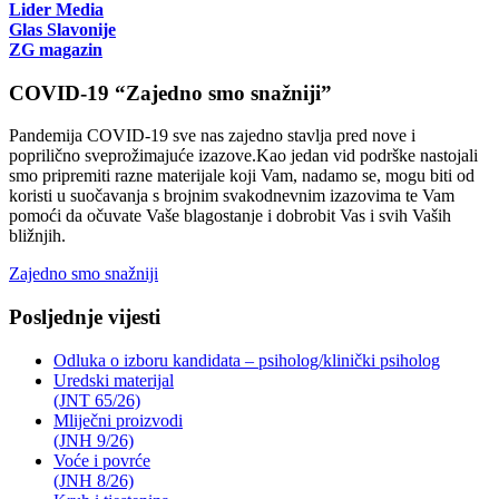
Lider Media
Glas Slavonije
ZG magazin
COVID-19 “Zajedno smo snažniji”
Pandemija COVID-19 sve nas zajedno stavlja pred nove i
poprilično sveprožimajuće izazove.Kao jedan vid podrške nastojali
smo pripremiti razne materijale koji Vam, nadamo se, mogu biti od
koristi u suočavanja s brojnim svakodnevnim izazovima te Vam
pomoći da očuvate Vaše blagostanje i dobrobit Vas i svih Vaših
bližnjih.
Zajedno smo snažniji
Posljednje vijesti
Odluka o izboru kandidata – psiholog/klinički psiholog
Uredski materijal
(JNT 65/26)
Mliječni proizvodi
(JNH 9/26)
Voće i povrće
(JNH 8/26)