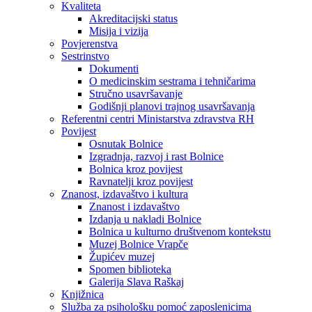
Kvaliteta
Akreditacijski status
Misija i vizija
Povjerenstva
Sestrinstvo
Dokumenti
O medicinskim sestrama i tehničarima
Stručno usavršavanje
Godišnji planovi trajnog usavršavanja
Referentni centri Ministarstva zdravstva RH
Povijest
Osnutak Bolnice
Izgradnja, razvoj i rast Bolnice
Bolnica kroz povijest
Ravnatelji kroz povijest
Znanost, izdavaštvo i kultura
Znanost i izdavaštvo
Izdanja u nakladi Bolnice
Bolnica u kulturno društvenom kontekstu
Muzej Bolnice Vrapče
Župićev muzej
Spomen biblioteka
Galerija Slava Raškaj
Knjižnica
Služba za psihološku pomoć zaposlenicima