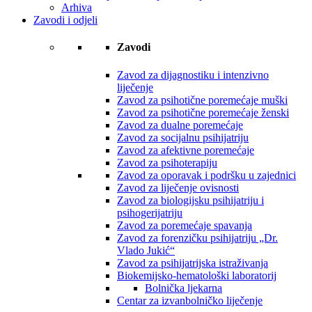
Arhiva
Zavodi i odjeli
Zavodi
Zavod za dijagnostiku i intenzivno
liječenje
Zavod za psihotične poremećaje muški
Zavod za psihotične poremećaje ženski
Zavod za dualne poremećaje
Zavod za socijalnu psihijatriju
Zavod za afektivne poremećaje
Zavod za psihoterapiju
Zavod za oporavak i podršku u zajednici
Zavod za liječenje ovisnosti
Zavod za biologijsku psihijatriju i
psihogerijatriju
Zavod za poremećaje spavanja
Zavod za forenzičku psihijatriju „Dr.
Vlado Jukić“
Zavod za psihijatrijska istraživanja
Biokemijsko-hematološki laboratorij
Bolnička ljekarna
Centar za izvanbolničko liječenje