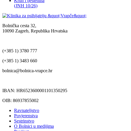
Kruh i tjestenina
(JNH 10/26)
Bolnička cesta 32,
10090 Zagreb, Republika Hrvatska
(+385 1) 3780 777
(+385 1) 3483 660
bolnica@bolnica-vrapce.hr
IBAN: HR6523600001101350295
OIB: 86937855002
Ravnateljstvo
Povjerenstva
Sestrinstvo
O Bolnici u medijima