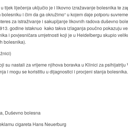
u tijek liječenja uključio je i likovno izražavanje bolesnika te 
m bolesniku i čim da ga okružimo“ u kojem daje potporu suvreme
nteres za istraživanje i sakupljanje likovnih radova duševno bol
913. godine istaknuo kako takva izlaganja poučno pokazuju vez
čnika i povjesničara umjetnosti koji je u Heidelbergu skupio veli
h bolesnika).
žnici)
 su nastali za vrijeme njihova boravka u Klinici za psihijatriju 
a i mogu se koristitiu u dijagnostici i procjeni stanja bolesnika
mira, Duševno bolesna
 reklamu cigareta Hans Neuerburg