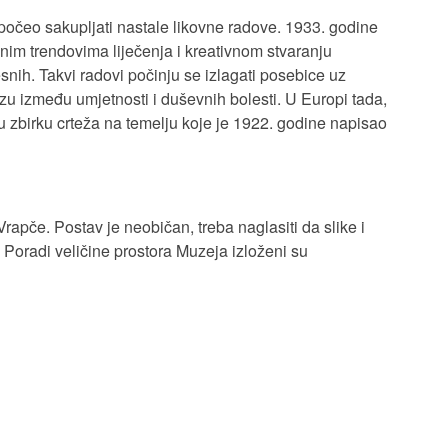
započeo sakupljati nastale likovne radove. 1933. godine
nim trendovima liječenja i kreativnom stvaranju
esnih. Takvi radovi počinju se izlagati posebice uz
u između umjetnosti i duševnih bolesti. U Europi tada,
ku zbirku crteža na temelju koje je 1922. godine napisao
Vrapče. Postav je neobičan, treba naglasiti da slike i
. Poradi veličine prostora Muzeja izloženi su