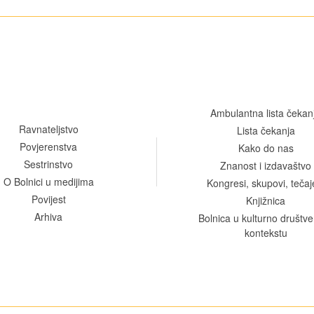
Ambulantna lista čekan
Ravnateljstvo
Lista čekanja
Povjerenstva
Kako do nas
Sestrinstvo
Znanost i izdavaštvo
O Bolnici u medijima
Kongresi, skupovi, tečaj
Povijest
Knjižnica
Arhiva
Bolnica u kulturno društ
kontekstu