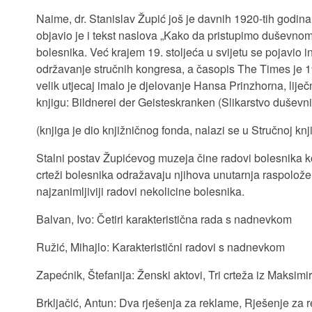
Naime, dr. Stanislav Župić još je davnih 1920-tih godina 
objavio je i tekst naslova „Kako da pristupimo duševno
bolesnika. Već krajem 19. stoljeća u svijetu se pojavio i
održavanje stručnih kongresa, a časopis The Times je 1
velik utjecaj imalo je djelovanje Hansa Prinzhorna, lije
knjigu: Bildnerei der Geisteskranken (Slikarstvo duševni
(knjiga je dio knjižničnog fonda, nalazi se u Stručnoj knji
Stalni postav Župićevog muzeja čine radovi bolesnika koji
crteži bolesnika odražavaju njihova unutarnja raspoloženj
najzanimljiviji radovi nekolicine bolesnika.
Balvan, Ivo: Četiri karakteristična rada s nadnevkom
Ružić, Mihajlo: Karakteristični radovi s nadnevkom
Zapećnik, Štefanija: Ženski aktovi, Tri crteža iz Maksi
Brkljačić, Antun: Dva rješenja za reklame, Rješenje za