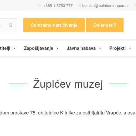
+385 1 3780 777
bolnica@bolnica-vrapce.hr
Centralno naručivanje
Ovisnosti?
itelji
Zapošljavanje
Javna nabava
Projekti
Župićev muzej
om proslave 75. obljetnice Klinike za psihijatriju Vrapče, a o