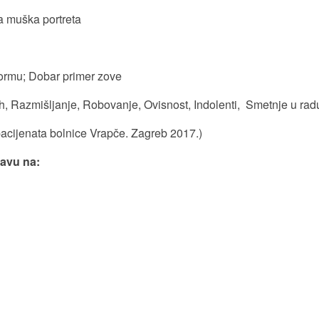
va muška portreta
normu; Dobar primer zove
h, Razmišljanje, Robovanje, Ovisnost, Indolenti, Smetnje u ra
pacijenata bolnice Vrapče. Zagreb 2017.)
javu na: