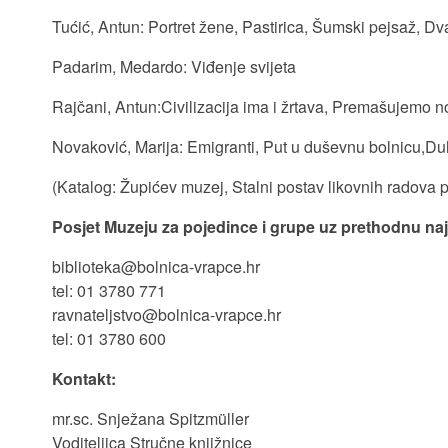
Tućić, Antun: Portret žene, Pastirica, Šumski pejsaž, D
Padarim, Medardo: Viđenje svijeta
Rajčani, Antun:Civilizacija ima i žrtava, Premašujemo 
Novaković, Marija: Emigranti, Put u duševnu bolnicu,Du
(Katalog: Župićev muzej, Stalni postav likovnih radova 
Posjet Muzeju za pojedince i grupe uz prethodnu na
biblioteka@bolnica-vrapce.hr
tel: 01 3780 771
ravnateljstvo@bolnica-vrapce.hr
tel: 01 3780 600
Kontakt:
mr.sc. Snježana Spitzmüller
Voditeljica Stručne knjižnice