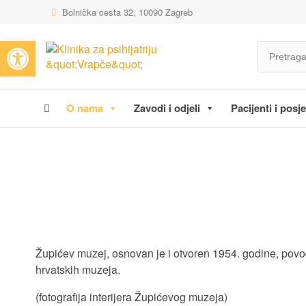
Bolnička cesta 32, 10090 Zagreb
Open toolbar
O nama
Zavodi i odjeli
Pacijenti i posjet
Župićev muzej, osnovan je i otvoren 1954. godine, povod
hrvatskih muzeja.
(fotografija interijera Župićevog muzeja)