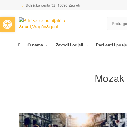
Bolnička cesta 32, 10090 Zagreb
Open toolbar
O nama
Zavodi i odjeli
Pacijenti i posjet
Mozak g