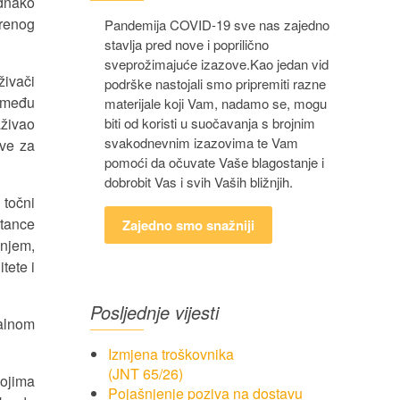
ednako
renog
Pandemija COVID-19 sve nas zajedno
stavlja pred nove i poprilično
sveprožimajuće izazove.Kao jedan vid
aživači
podrške nastojali smo pripremiti razne
zmeđu
materijale koji Vam, nadamo se, mogu
aživao
biti od koristi u suočavanja s brojnim
svakodnevnim izazovima te Vam
ove za
pomoći da očuvate Vaše blagostanje i
dobrobit Vas i svih Vaših bližnjih.
točni
tance
Zajedno smo snažniji
anjem,
tete i
Posljednje vijesti
nalnom
Izmjena troškovnika
(JNT 65/26)
kojima
Pojašnjenje poziva na dostavu