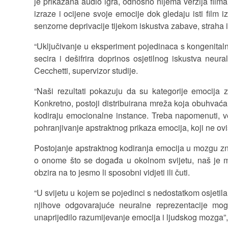
je prikazana audio igra, odnosno nijema verzija filma
izraze i ocijene svoje emocije dok gledaju isti film 
senzorne deprivacije tijekom iskustva zabave, straha i
“Uključivanje u eksperiment pojedinaca s kongenitaln
secira i dešifrira doprinos osjetilnog iskustva ne
Cecchetti, supervizor studije.
“Naši rezultati pokazuju da su kategorije emocija 
Konkretno, postoji distribuirana mreža koja obuhvaća 
kodiraju emocionalne instance. Treba napomenuti, ve
pohranjivanje apstraktnog prikaza emocija, koji ne ovi
Postojanje apstraktnog kodiranja emocija u mozgu zn
o onome što se događa u okolnom svijetu, naš je m
obzira na to jesmo li sposobni vidjeti ili čuti.
“U svijetu u kojem se pojedinci s nedostatkom osjetil
njihove odgovarajuće neuralne reprezentacije mog
unaprijedilo razumijevanje emocija i ljudskog mozga”, 