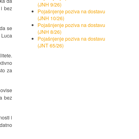
ika da
(JNH 9/26)
 i bez
Pojašnjenje poziva na dostavu
(JNH 10/26)
Pojašnjenje poziva na dostavu
 da se
(JNH 8/26)
a Luca
Pojašnjenje poziva na dostavu
(JNT 65/26)
itete.
ktivno
sto za
 ovise
ja bez
osti i
datno