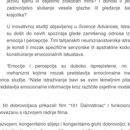
jezivu sjenu ili osjetimo zlokoban miris? I donosi li j
zadovoljstvo slušanje vesele glazbe ili gledanje ša
krajolika?
U inovativnoj studiji objavljenoj u
Science Advances
, istr
su došli do novih spoznaja glede zamršenog odnosa i
emocija i percepcije. Tim talijanskih neuroznanstvenika istr
je koristi li mozak specifične senzorske ili apstraktne kod
konstruiranje emocionalnih iskustava.
“Emocije i percepcija su duboko isprepletene, no 
mehanizmi kojima mozak predstavlja emocionalne ins
orica studije. “Naše istraživanje bavi se ovim temeljnim pit
edstavlja emocionalne informacije kroz različite osjetilne modali
d 50 dobrovoljaca prikazali film “101 Dalmatinac” i funkcio
ovezanu s razvojem radnje filma.
 razvojem, kongenitalno slijepi i kongenitalno gluhi dobrovoljci, 