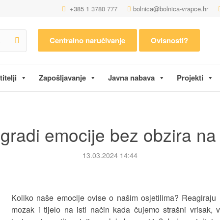
+385 1 3780 777
bolnica@bolnica-vrapce.hr
Centralno naručivanje
Ovisnosti?
itelji
Zapošljavanje
Javna nabava
Projekti
radi emocije bez obzira na 
13.03.2024 14:44
Koliko naše emocije ovise o našim osjetilima? Reagiraju 
mozak i tijelo na isti način kada čujemo strašni vrisak, 