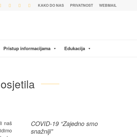
KAKO DO NAS
PRIVATNOST
WEBMAIL
Pristup informacijama
Edukacija
osjetila
COVID-19 “Zajedno smo
li naš
snažniji”
vidimo