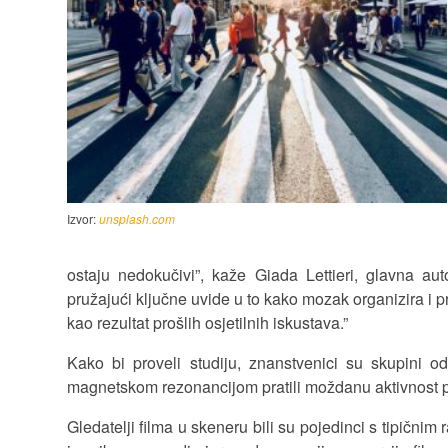
Izvor:
unsplash.com
ostaju nedokučivi”, kaže Giada Lettieri, glavna aut
pružajući ključne uvide u to kako mozak organizira i pr
kao rezultat prošlih osjetilnih iskustava.”
Kako bi proveli studiju, znanstvenici su skupini o
magnetskom rezonancijom pratili moždanu aktivnost p
Gledatelji filma u skeneru bili su pojedinci s tipičnim