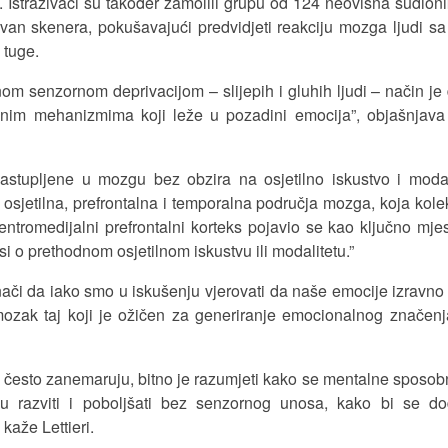
. Istraživači su također zamolili grupu od 124 neovisna sudion
izvan skenera, pokušavajući predvidjeti reakciju mozga ljudi sa
 tuge.
om senzornom deprivacijom – slijepih i gluhih ljudi – način je
uralnim mehanizmima koji leže u pozadini emocija”, objašnjav
zastupljene u mozgu bez obzira na osjetilno iskustvo i modal
osjetilna, prefrontalna i temporalna područja mozga, koja kole
ntromedijalni prefrontalni korteks pojavio se kao ključno mje
si o prethodnom osjetilnom iskustvu ili modalitetu.”
ači da iako smo u iskušenju vjerovati da naše emocije izravno
ozak taj koji je ožičen za generiranje emocionalnog značen
a često zanemaruju, bitno je razumjeti kako se mentalne sposobn
u razviti i poboljšati bez senzornog unosa, kako bi se do
kaže Lettieri.