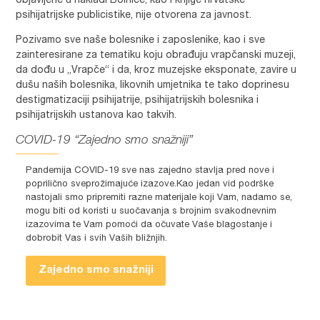
objavljene u nakladi Bolnice, kao i knjige hrvatske
psihijatrijske publicistike, nije otvorena za javnost.
Pozivamo sve naše bolesnike i zaposlenike, kao i sve
zainteresirane za tematiku koju obrađuju vrapčanski muzeji,
da dođu u „Vrapče“ i da, kroz muzejske eksponate, zavire u
dušu naših bolesnika, likovnih umjetnika te tako doprinesu
destigmatizaciji psihijatrije, psihijatrijskih bolesnika i
psihijatrijskih ustanova kao takvih.
COVID-19 “Zajedno smo snažniji”
Pandemija COVID-19 sve nas zajedno stavlja pred nove i
poprilično sveprožimajuće izazove.Kao jedan vid podrške
nastojali smo pripremiti razne materijale koji Vam, nadamo se,
mogu biti od koristi u suočavanja s brojnim svakodnevnim
izazovima te Vam pomoći da očuvate Vaše blagostanje i
dobrobit Vas i svih Vaših bližnjih.
Zajedno smo snažniji