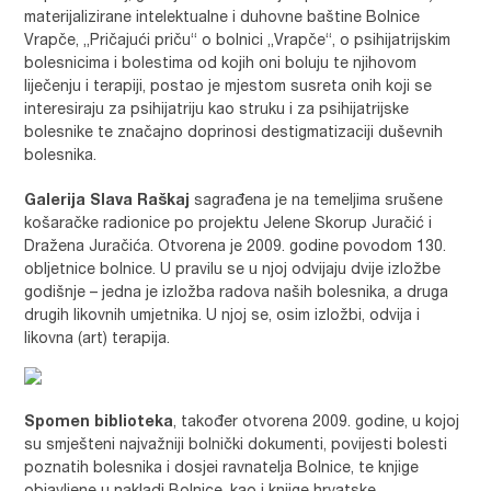
materijalizirane intelektualne i duhovne baštine Bolnice
Vrapče, „Pričajući priču“ o bolnici „Vrapče“, o psihijatrijskim
bolesnicima i bolestima od kojih oni boluju te njihovom
liječenju i terapiji, postao je mjestom susreta onih koji se
interesiraju za psihijatriju kao struku i za psihijatrijske
bolesnike te značajno doprinosi destigmatizaciji duševnih
bolesnika.
Galerija Slava Raškaj
sagrađena je na temeljima srušene
košaračke radionice po projektu Jelene Skorup Juračić i
Dražena Juračića. Otvorena je 2009. godine povodom 130.
obljetnice bolnice. U pravilu se u njoj odvijaju dvije izložbe
godišnje – jedna je izložba radova naših bolesnika, a druga
drugih likovnih umjetnika. U njoj se, osim izložbi, odvija i
likovna (art) terapija.
Spomen biblioteka
, također otvorena 2009. godine, u kojoj
su smješteni najvažniji bolnički dokumenti, povijesti bolesti
poznatih bolesnika i dosjei ravnatelja Bolnice, te knjige