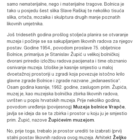
samo nematerijalne, nego i materijalne tragove. Bolnica je
tako u posjedu šest slika Slave Raškaj te nekoliko tisuća
slika, crteža, mozaika i skulptura drugih manje poznatih
likovnih umjetnika.
Još tridesetih godina prošlog stoljeća planira se otvaranje
muzeja i počinje se sa sakupljanjem likovnih radova za njegov
postav. Godine 1954., povodom proslave 75. obljetnice
Bolnice, primarijus je Stanislav Župić u velikoj bolničkoj
dvorani priredio izložbu radova pacijenata i time obznanio
osnivanje muzeja. Izloške je kasnije smjestio u maloj
dvoetažnoj prostoriji u zgradi koja povezuje istočno krilo
glavne zgrade Bolnice i zgrade nazvane „jedanaestica“.
Osam godina kasnije, 1962. godine, zaslugom prim. Župića,
muzej je, kao muzejska bolnička zbirka likovnih radova,
uvršten u popis hrvatskih muzeja. Prije nekoliko godina,
povodom uređenja (povijesnog)
Muzeja bolnice Vrapče
,
javlja se ideja da se ta zbirka i prostor u koju ju je smjestio
prim. Župić, nazove
Župićevim muzejom
.
No, prije toga, trebalo je prostor urediti te izabrati (prvi)
stalni postav likovnih radova ovog muzeja. Arhitekt
Željko