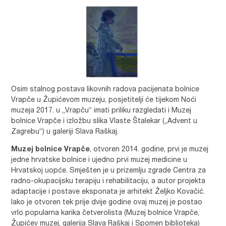
Osim stalnog postava likovnih radova pacijenata bolnice
Vrapče u Župićevom muzeju, posjetitelji će tijekom Noći
muzeja 2017. u „Vrapču“ imati priliku razgledati i Muzej
bolnice Vrapče i izložbu slika Vlaste Štalekar („Advent u
Zagrebu“) u galeriji Slava Raškaj.
Muzej bolnice Vrapče
, otvoren 2014. godine, prvi je muzej
jedne hrvatske bolnice i ujedno prvi muzej medicine u
Hrvatskoj uopće. Smješten je u prizemlju zgrade Centra za
radno-okupacijsku terapiju i rehabilitaciju, a autor projekta
adaptacije i postave eksponata je arhitekt Željko Kovačić.
Iako je otvoren tek prije dvije godine ovaj muzej je postao
vrlo popularna karika četverolista (Muzej bolnice Vrapče,
Župićev muzej, galerija Slava Raškaj i Spomen biblioteka)