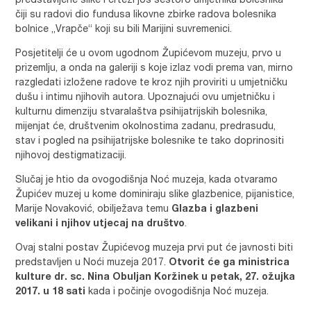
predstavljene slike i crteži još šestoro umjetnika bolesnika
čiji su radovi dio fundusa likovne zbirke radova bolesnika
bolnice „Vrapče“ koji su bili Marijini suvremenici.
Posjetitelji će u ovom ugodnom Župićevom muzeju, prvo u
prizemlju, a onda na galeriji s koje izlaz vodi prema van, mirno
razgledati izložene radove te kroz njih proviriti u umjetničku
dušu i intimu njihovih autora. Upoznajući ovu umjetničku i
kulturnu dimenziju stvaralaštva psihijatrijskih bolesnika,
mijenjat će, društvenim okolnostima zadanu, predrasudu,
stav i pogled na psihijatrijske bolesnike te tako doprinositi
njihovoj destigmatizaciji.
Slučaj je htio da ovogodišnja Noć muzeja, kada otvaramo
Župićev muzej u kome dominiraju slike glazbenice, pijanistice,
Marije Novaković, obilježava temu
Glazba i glazbeni
velikani i njihov utjecaj na društvo
.
Ovaj stalni postav Župićevog muzeja prvi put će javnosti biti
predstavljen u Noći muzeja 2017.
Otvorit će ga ministrica
kulture dr. sc. Nina Obuljan Koržinek u petak, 27. ožujka
2017. u 18 sati
kada i počinje ovogodišnja Noć muzeja.