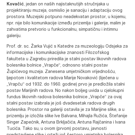
Kovačić
, jedan on naših najistaknutijih stručnjaka u
projektiranju muzeja, osmislio je sanaciju i adaptaciju ovog
prostora. Muzejski potpuno neadekvatan prostor, u kojemu,
npr. nije bilo komunikacije između prizemlja i galerije, malim je
zahvatima pretvorio u funkcionalnu, simpatičnu i intimnu
galeriju.
Prof. dr. sc. Žarka Vujić s Katedre za muzeologiju Odsjeka za
informacijske i komunikacijske znanosti Filozofskog
fakulteta u Zagrebu priredila je stalni postav likovnih radova
bolesnika bolnice „Vrapče“, odnosno stalni postav
Župićevog muzeja. Zanesena umjetničkom vrijednošću,
ljepotom i kvalitetom radova Marije Novaković (liječena u
„Vrapču“ od 1932. do 1960. godine) prvo je predložila stalni
postav Marijinih radova. No nakon boljeg uvida u cjelokupni
fundus likovnih radova bolesnika bolnice „Vrapče“ za ovaj
stalni postav izabrala je još dvadesetak radova drugih
bolesnika. Prostor na galeriji ostavila je za Marijine slike, a u
prizemlju je izložila slike Ive Balvana, Mihajla Ružića, Štefanije
Singer Zapećnik, Antuna Brkljačića, Antuna Rajčanina i Ivana
Tucića. Tako su, u ovom (prvom) postavu, javnosti