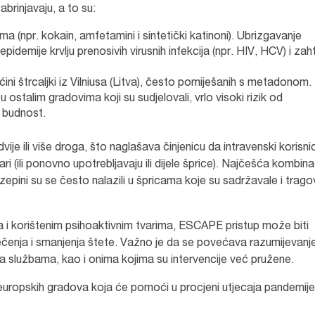
brinjavaju, a to su:
a (npr. kokain, amfetamini i sintetički katinoni). Ubrizgavanje
demije krvlju prenosivih virusnih infekcija (npr. HIV, HCV) i zaht
ćini štrcaljki iz Vilniusa (Litva), često pomiješanih s metadonom.
o u ostalim gradovima koji su sudjelovali, vrlo visoki rizik od
 budnost.
vije ili više droga, što naglašava činjenicu da intravenski korisnic
i (ili ponovno upotrebljavaju ili dijele šprice). Najčešća kombina
zepini su se često nalazili u špricama koje su sadržavale i trag
i korištenim psihoaktivnim tvarima, ESCAPE pristup može biti
liječenja i smanjenja štete. Važno je da se povećava razumijevanj
sa službama, kao i onima kojima su intervencije već pružene.
0 europskih gradova koja će pomoći u procjeni utjecaja pandemije
.