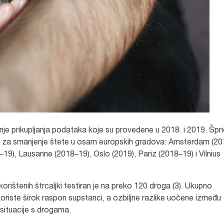
je prikupljanja podataka koje su provedene u 2018. i 2019. Špri
žbama za smanjenje štete u osam europskih gradova: Amsterdam (20
19), Lausanne (2018–19), Oslo (2019), Pariz (2018–19) i Vilnius
korištenih štrcaljki testiran je na preko 120 droga (3). Ukupno
koriste širok raspon supstanci, a ozbiljne razlike uočene između
situacije s drogama.