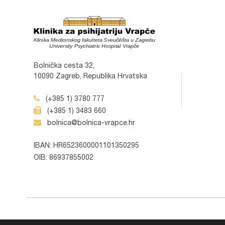
Bolnička cesta 32,
10090 Zagreb, Republika Hrvatska
(+385 1) 3780 777
(+385 1) 3483 660
bolnica@bolnica-vrapce.hr
IBAN: HR6523600001101350295
OIB: 86937855002