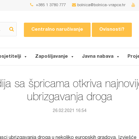
+385 1 3780 777
bolnica@bolnica-vrapce.hr
Centralno naručivanje
Ovisnosti?
osjetitelji
Zapošljavanje
Javna nabava
Proj
ija sa špricama otkriva najnovi
ubrizgavanja droga
26.02.2021 16:54
asci ubrizgavanja droga u nekoliko europskih gradova. Izvješće