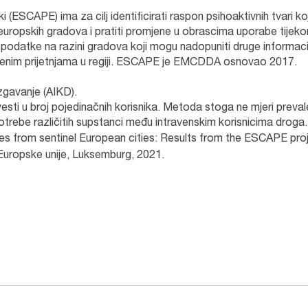
jki (ESCAPE) ima za cilj identificirati raspon psihoaktivnih tvari ko
 europskih gradova i pratiti promjene u obrascima uporabe tijek
datke na razini gradova koji mogu nadopuniti druge informacij
tvenim prijetnjama u regiji. ESCAPE je EMCDDA osnovao 2017.
gavanje (AIKD).
evesti u broj pojedinačnih korisnika. Metoda stoga ne mjeri preval
upotrebe različitih supstanci među intravenskim korisnicima droga.
ges from sentinel European cities: Results from the ESCAPE pro
Europske unije, Luksemburg, 2021.