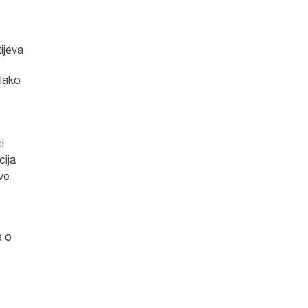
ijeva
 Iako
i
cija
ove
e o