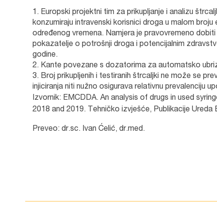
Europski projektni tim za prikupljanje i analizu štrcal
konzumiraju intravenski korisnici droga u malom broju
određenog vremena. Namjera je pravovremeno dobiti po
pokazatelje o potrošnji droga i potencijalnim zdravs
godine.
Kante povezane s dozatorima za automatsko ubriz
Broj prikupljenih i testiranih štrcaljki ne može se pr
injiciranja niti nužno osigurava relativnu prevalenciju 
Izvornik: EMCDDA. An analysis of drugs in used syrin
2018 and 2019. Tehničko izvješće, Publikacije Ureda 
Preveo: dr.sc. Ivan Ćelić, dr.med.