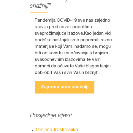
snažniji”
Pandemija COVID-19 sve nas zajedno
stavlja pred nove i poprilično
sveprožimajuće izazove.Kao jedan vid
podrške nastojali smo pripremiti razne
materijale koji Vam, nadamo se, mogu
biti od koristi u suočavanja s brojnim
svakodnevnim izazovima te Vam
pomoći da očuvate Vaše blagostanje i
dobrobit Vas i svih Vaših bližnjih.
Zajedno smo snažniji
Posljednje vijesti
Izmjena troškovnika