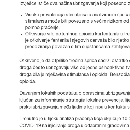
Izvješće ističe dva načina ubrizgavanja koji posebno za
Visoka prevalencija stimulansa u analiziranim špricam
stimulansa može biti povezano s većim rizikom od epi
pomno praćenje.
Otkrivanje vrlo potentnog opioida karfentanila u tre
je otkrivanje fentanila i njegovih derivata bilo rijetk
predoziranja povezan s tim supstancama zahtijeva
Otkriveno je da otprilike trećina šprica sadrži ostatke d
droga često ubrizgavaju više od jedne psihoaktivne tvar
droga bila je mješavina stimulansa i opioida. Benzodia
opioida.
Davanjem lokalnih podataka o obrascima ubrizgavanja 
ključan za informiranje strategija lokalne prevencije, 
praksi ubrizgavanja među ljudima koji nisu u kontaktu 
Trenutno je u tijeku analiza praćenja koja uključuje 1
COVID-19 na injiciranje droga u odabranim gradovima