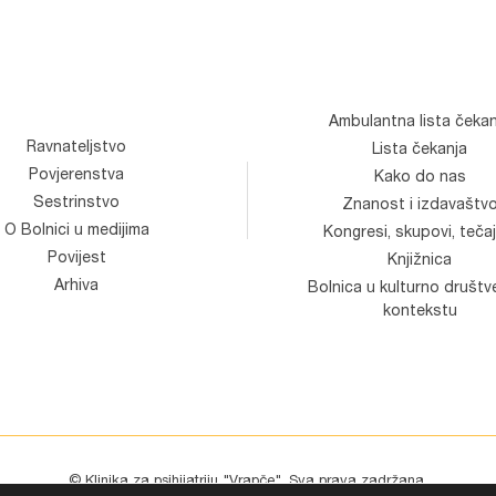
Ambulantna lista čekan
Ravnateljstvo
Lista čekanja
Povjerenstva
Kako do nas
Sestrinstvo
Znanost i izdavaštv
O Bolnici u medijima
Kongresi, skupovi, tečaj
Povijest
Knjižnica
Arhiva
Bolnica u kulturno društ
kontekstu
© Klinika za psihijatriju "Vrapče". Sva prava zadržana.