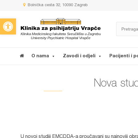
Bolnička cesta 32, 10090 Zagreb
Open toolbar
O nama
Zavodi i odjeli
Pacijenti i p
Nova stud
U novoj studiji EMCDDA-a proučavani su najnoviji obr