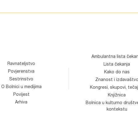
Ambulantna lista čekan
Ravnateljstvo
Lista čekanja
Povjerenstva
Kako do nas
Sestrinstvo
Znanost i izdavaštv
O Bolnici u medijima
Kongresi, skupovi, tečaj
Povijest
Knjižnica
Arhiva
Bolnica u kulturno društ
kontekstu