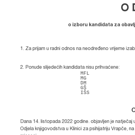
O 
o izboru kandidata za obavl
Za prijam u radni odnos na neodređeno vrijeme izab
Ponude slijedećih kandidata nisu prihvaćene:
MFL

MG

DM

GŠ

IŠS
O
Dana 14. listopada 2022 godine. objavljen je natječaj
Odjela knjigovodstva u Klinici za psihijatriju Vrapče, 