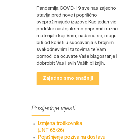
Pandemija COVID-19 sve nas zajedno
stavlja pred nove i poprilično
sveprožimajuće izazove.Kao jedan vid
podrške nastojali smo pripremiti razne
materijale koji Vam, nadamo se, mogu
biti od koristi u suočavanja s brojnim
svakodnevnim izazovima te Vam
pomoći da očuvate Vaše blagostanje i
dobrobit Vas i svih Vaših bližnjih.
Zajedno smo snažniji
Posljednje vijesti
Izmjena troškovnika
j
(JNT 65/26)
Pojašnjenje poziva na dostavu