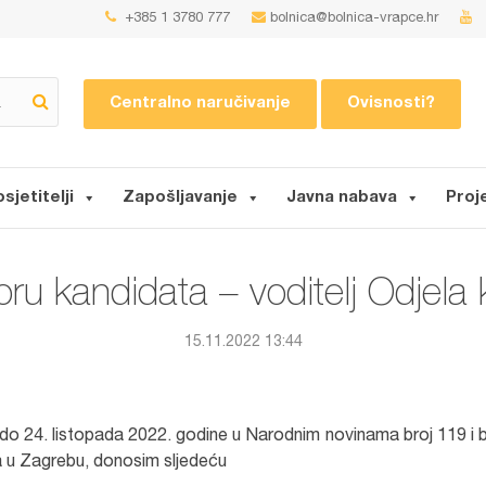
+385 1 3780 777
bolnica@bolnica-vrapce.hr
Centralno naručivanje
Ovisnosti?
osjetitelji
Zapošljavanje
Javna nabava
Proj
ru kandidata – voditelj Odjela
15.11.2022 13:44
o 24. listopada 2022. godine u Narodnim novinama broj 119 i b
 u Zagrebu, donosim sljedeću