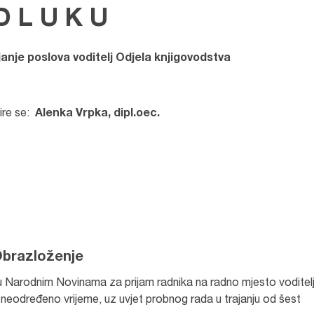
D L U K U
janje poslova
voditelj Odjela knjigovodstva
ire se:
Alenka Vrpka, dipl.oec.
brazloženje
 u Narodnim Novinama za prijam radnika na radno mjesto voditel
na neodređeno vrijeme, uz uvjet probnog rada u trajanju od šest