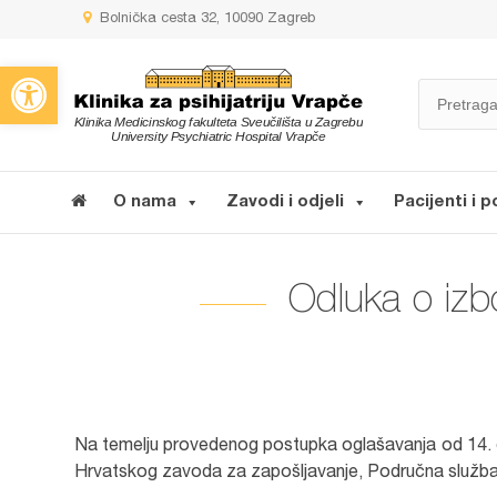
Bolnička cesta 32, 10090 Zagreb
Open toolbar
O nama
Zavodi i odjeli
Pacijenti i p
Odluka o izbo
Na temelju provedenog postupka oglašavanja od 14. d
Hrvatskog zavoda za zapošljavanje, Područna služba