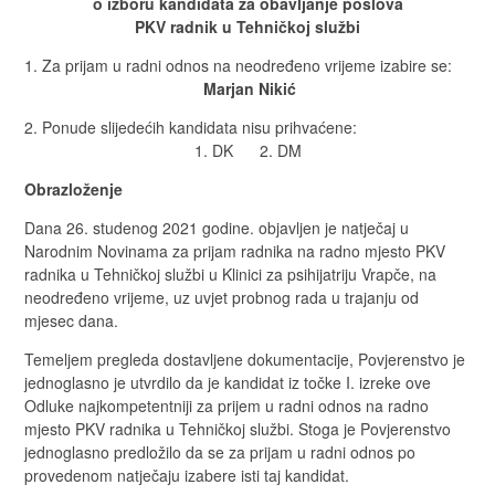
o izboru kandidata za obavljanje poslova
PKV radnik u Tehničkoj službi
Za prijam u radni odnos na neodređeno vrijeme izabire se:
Marjan Nikić
Ponude slijedećih kandidata nisu prihvaćene:
1. DK 2. DM
Obrazloženje
Dana 26. studenog 2021 godine. objavljen je natječaj u
Narodnim Novinama za prijam radnika na radno mjesto PKV
radnika u Tehničkoj službi u Klinici za psihijatriju Vrapče, na
neodređeno vrijeme, uz uvjet probnog rada u trajanju od
mjesec dana.
Temeljem pregleda dostavljene dokumentacije, Povjerenstvo je
jednoglasno je utvrdilo da je kandidat iz točke I. izreke ove
Odluke najkompetentniji za prijem u radni odnos na radno
mjesto PKV radnika u Tehničkoj službi. Stoga je Povjerenstvo
jednoglasno predložilo da se za prijam u radni odnos po
provedenom natječaju izabere isti taj kandidat.