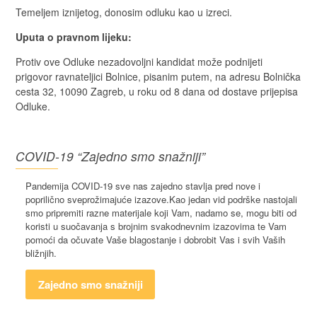
Temeljem iznijetog, donosim odluku kao u izreci.
Uputa o pravnom lijeku:
Protiv ove Odluke nezadovoljni kandidat može podnijeti
prigovor ravnateljici Bolnice, pisanim putem, na adresu Bolnička
cesta 32, 10090 Zagreb, u roku od 8 dana od dostave prijepisa
Odluke.
COVID-19 “Zajedno smo snažniji”
Pandemija COVID-19 sve nas zajedno stavlja pred nove i
poprilično sveprožimajuće izazove.Kao jedan vid podrške nastojali
smo pripremiti razne materijale koji Vam, nadamo se, mogu biti od
koristi u suočavanja s brojnim svakodnevnim izazovima te Vam
pomoći da očuvate Vaše blagostanje i dobrobit Vas i svih Vaših
bližnjih.
Zajedno smo snažniji