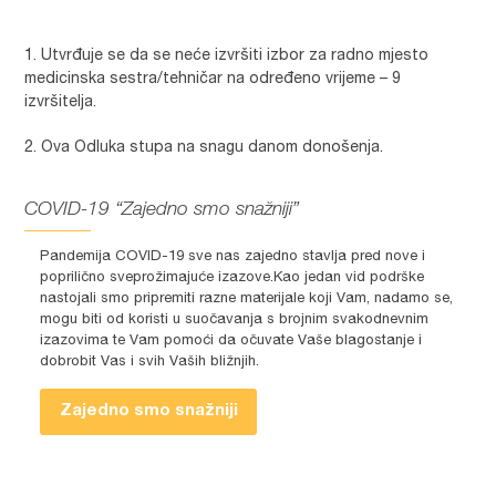
Utvrđuje se da se neće izvršiti izbor za radno mjesto
medicinska sestra/tehničar na određeno vrijeme – 9
izvršitelja.
Ova Odluka stupa na snagu danom donošenja.
COVID-19 “Zajedno smo snažniji”
Pandemija COVID-19 sve nas zajedno stavlja pred nove i
poprilično sveprožimajuće izazove.Kao jedan vid podrške
nastojali smo pripremiti razne materijale koji Vam, nadamo se,
mogu biti od koristi u suočavanja s brojnim svakodnevnim
izazovima te Vam pomoći da očuvate Vaše blagostanje i
dobrobit Vas i svih Vaših bližnjih.
Zajedno smo snažniji