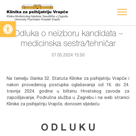
Open toolbar
Odluka o neizboru kandidata –
medicinska sestra/tehničar
07.05.2024 15:50
Na temelju članka 32. Statuta Klinike za psihijatriju Vrapče i
nakon provedenog postupka oglašavanja od 16. do 24.
travnja 2024. godine u biltenu Hrvatskog zavoda za
zapošljavanje, Područna služba u Zagrebu i na web stranici
Klinike za psihijatriju Vrapče, donosim sljedeću
O D L U K U