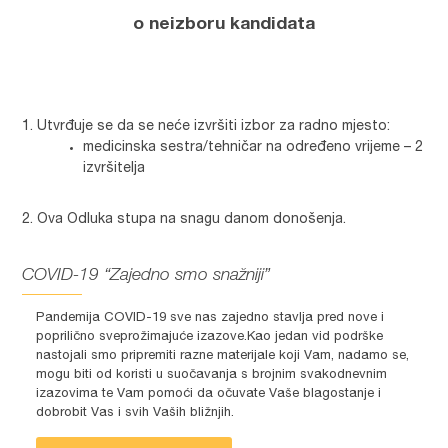
o neizboru kandidata
Utvrđuje se da se neće izvršiti izbor za radno mjesto:
medicinska sestra/tehničar na određeno vrijeme – 2
izvršitelja
Ova Odluka stupa na snagu danom donošenja.
COVID-19 “Zajedno smo snažniji”
Pandemija COVID-19 sve nas zajedno stavlja pred nove i
poprilično sveprožimajuće izazove.Kao jedan vid podrške
nastojali smo pripremiti razne materijale koji Vam, nadamo se,
mogu biti od koristi u suočavanja s brojnim svakodnevnim
izazovima te Vam pomoći da očuvate Vaše blagostanje i
dobrobit Vas i svih Vaših bližnjih.