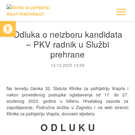
Open toolbar
Odluka o neizboru kandidata
– PKV radnik u Službi
prehrane
14.12.2023 14:58
Na temelju članka 32. Statuta Klinike za psihijatriju Vrapče i
nakon provedenog postupka oglašavanja od 17. do 27.
studenog 2023. godine u biltenu Hrvatskog zavoda za
zapošljavanje, Područna služba u Zagrebu i na web stranici
Klinike za psihijatriju Vrapče, donosim sljedeću
O D L U K U