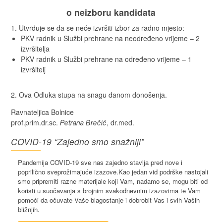
o neizboru kandidata
Utvrđuje se da se neće izvršiti izbor za radno mjesto:
PKV radnik u Službi prehrane na neodređeno vrijeme – 2
izvršitelja
PKV radnik u Službi prehrane na određeno vrijeme – 1
izvršitelj
Ova Odluka stupa na snagu danom donošenja.
Ravnateljica Bolnice
prof.prim.dr.sc.
, dr.med.
Petrana Brečić
COVID-19 “Zajedno smo snažniji”
Pandemija COVID-19 sve nas zajedno stavlja pred nove i
poprilično sveprožimajuće izazove.Kao jedan vid podrške nastojali
smo pripremiti razne materijale koji Vam, nadamo se, mogu biti od
koristi u suočavanja s brojnim svakodnevnim izazovima te Vam
pomoći da očuvate Vaše blagostanje i dobrobit Vas i svih Vaših
bližnjih.