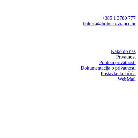
+385 1 3780 777
bolnica@bolnica-vrapce.hr
Kako do nas
Privatnost
Politika privatnosti
Dokumentacija o privatnosti
Postavke kolačića
WebMail