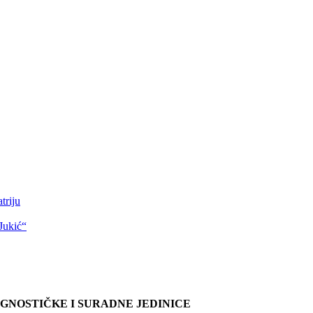
triju
Jukić“
AGNOSTIČKE I SURADNE JEDINICE