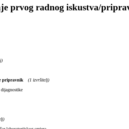
nje prvog radnog iskustva/pripra
j)
e pripravnik
(1 izvršitelj)
 dijagnostike
lj)
čar laboratorijskog smjera