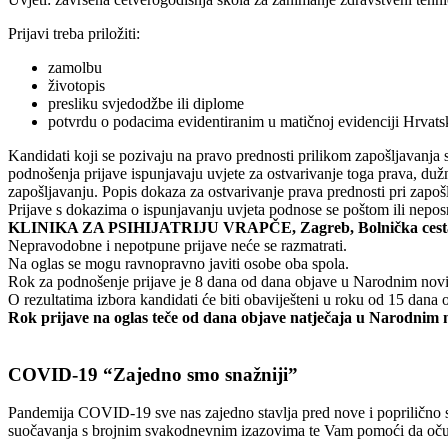
Prijavi treba priložiti:
zamolbu
životopis
presliku svjedodžbe ili diplome
potvrdu o podacima evidentiranim u matičnoj evidenciji Hrvat
Kandidati koji se pozivaju na pravo prednosti prilikom zapošljavanja
podnošenja prijave ispunjavaju uvjete za ostvarivanje toga prava, dužni
zapošljavanju. Popis dokaza za ostvarivanje prava prednosti pri zapoš
Prijave s dokazima o ispunjavanju uvjeta podnose se poštom ili nepos
KLINIKA ZA PSIHIJATRIJU VRAPČE, Zagreb, Bolnička cest
Nepravodobne i nepotpune prijave neće se razmatrati.
Na oglas se mogu ravnopravno javiti osobe oba spola.
Rok za podnošenje prijave je 8 dana od dana objave u Narodnim nov
O rezultatima izbora kandidati će biti obaviješteni u roku od 15 dana
Rok prijave na oglas teče od dana objave natječaja u Narodnim n
COVID-19 “Zajedno smo snažniji”
Pandemija COVID-19 sve nas zajedno stavlja pred nove i poprilično sv
suočavanja s brojnim svakodnevnim izazovima te Vam pomoći da očuvat