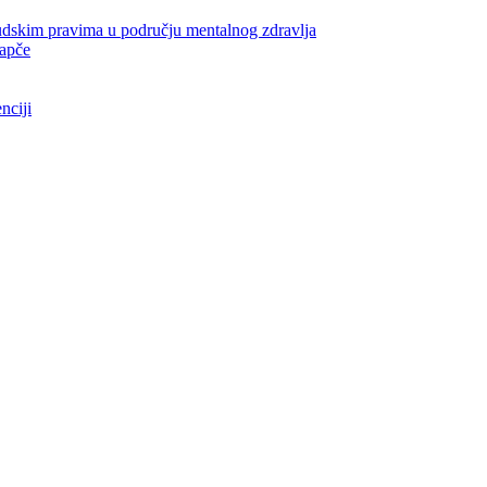
udskim pravima u području mentalnog zdravlja
rapče
nciji