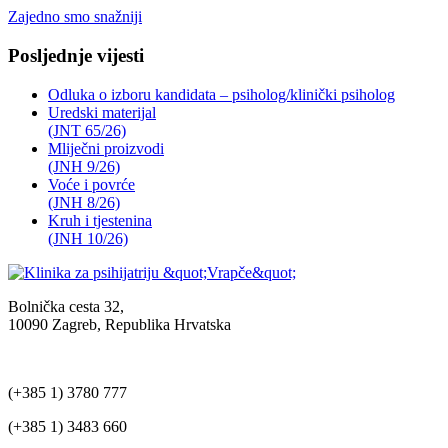
Zajedno smo snažniji
Posljednje vijesti
Odluka o izboru kandidata – psiholog/klinički psiholog
Uredski materijal
(JNT 65/26)
Mliječni proizvodi
(JNH 9/26)
Voće i povrće
(JNH 8/26)
Kruh i tjestenina
(JNH 10/26)
Bolnička cesta 32,
10090 Zagreb, Republika Hrvatska
(+385 1) 3780 777
(+385 1) 3483 660