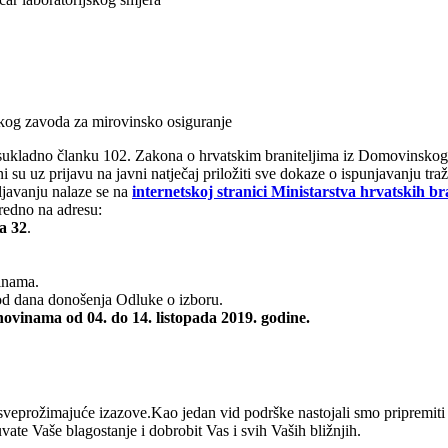
skog zavoda za mirovinsko osiguranje
 sukladno članku 102. Zakona o hrvatskim braniteljima iz Domovinskoga 
 su uz prijavu na javni natječaj priložiti sve dokaze o ispunjavanju traž
ljavanju nalaze se na
internetskoj stranici Ministarstva hrvatskih bra
redno na adresu:
a 32
.
inama.
 od dana donošenja Odluke o izboru.
ovinama od 04. do 14. listopada 2019. godine.
eprožimajuće izazove.Kao jedan vid podrške nastojali smo pripremiti r
e Vaše blagostanje i dobrobit Vas i svih Vaših bližnjih.