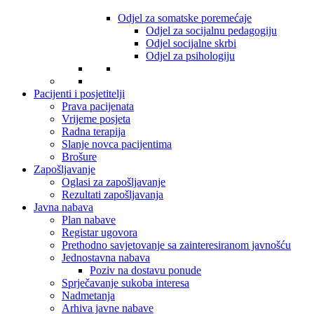
Odjel za somatske poremećaje
Odjel za socijalnu pedagogiju
Odjel socijalne skrbi
Odjel za psihologiju
Pacijenti i posjetitelji
Prava pacijenata
Vrijeme posjeta
Radna terapija
Slanje novca pacijentima
Brošure
Zapošljavanje
Oglasi za zapošljavanje
Rezultati zapošljavanja
Javna nabava
Plan nabave
Registar ugovora
Prethodno savjetovanje sa zainteresiranom javnošću
Jednostavna nabava
Poziv na dostavu ponude
Sprječavanje sukoba interesa
Nadmetanja
Arhiva javne nabave