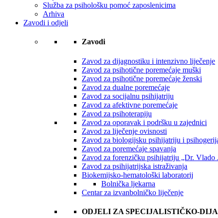
Služba za psihološku pomoć zaposlenicima
Arhiva
Zavodi i odjeli
Zavodi
Zavod za dijagnostiku i intenzivno liječenje
Zavod za psihotične poremećaje muški
Zavod za psihotične poremećaje ženski
Zavod za dualne poremećaje
Zavod za socijalnu psihijatriju
Zavod za afektivne poremećaje
Zavod za psihoterapiju
Zavod za oporavak i podršku u zajednici
Zavod za liječenje ovisnosti
Zavod za biologijsku psihijatriju i psihogerija
Zavod za poremećaje spavanja
Zavod za forenzičku psihijatriju „Dr. Vlado 
Zavod za psihijatrijska istraživanja
Biokemijsko-hematološki laboratorij
Bolnička ljekarna
Centar za izvanbolničko liječenje
ODJELI ZA SPECIJALISTIČKO-DIJ