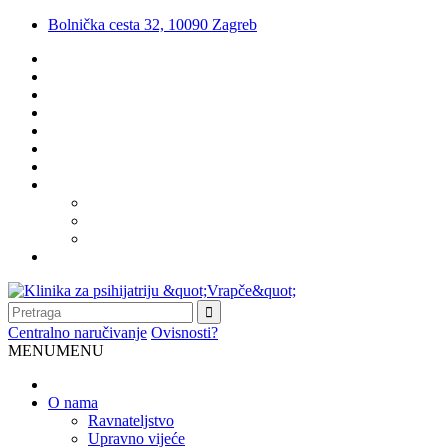
Bolnička cesta 32, 10090 Zagreb
Centralno naručivanje
Ovisnosti?
MENU
MENU
O nama
Ravnateljstvo
Upravno vijeće