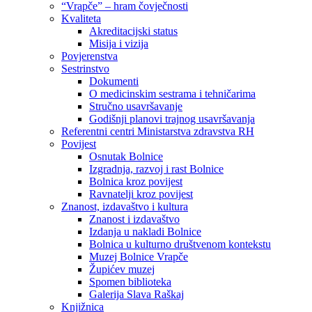
“Vrapče” – hram čovječnosti
Kvaliteta
Akreditacijski status
Misija i vizija
Povjerenstva
Sestrinstvo
Dokumenti
O medicinskim sestrama i tehničarima
Stručno usavršavanje
Godišnji planovi trajnog usavršavanja
Referentni centri Ministarstva zdravstva RH
Povijest
Osnutak Bolnice
Izgradnja, razvoj i rast Bolnice
Bolnica kroz povijest
Ravnatelji kroz povijest
Znanost, izdavaštvo i kultura
Znanost i izdavaštvo
Izdanja u nakladi Bolnice
Bolnica u kulturno društvenom kontekstu
Muzej Bolnice Vrapče
Župićev muzej
Spomen biblioteka
Galerija Slava Raškaj
Knjižnica