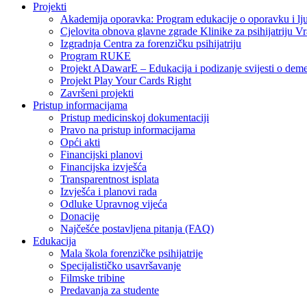
Projekti
Akademija oporavka: Program edukacije o oporavku i lj
Cjelovita obnova glavne zgrade Klinike za psihijatriju V
Izgradnja Centra za forenzičku psihijatriju
Program RUKE
Projekt ADawarE – Edukacija i podizanje svijesti o deme
Projekt Play Your Cards Right
Završeni projekti
Pristup informacijama
Pristup medicinskoj dokumentaciji
Pravo na pristup informacijama
Opći akti
Financijski planovi
Financijska izvješća
Transparentnost isplata
Izvješća i planovi rada
Odluke Upravnog vijeća
Donacije
Najčešće postavljena pitanja (FAQ)
Edukacija
Mala škola forenzičke psihijatrije
Specijalističko usavršavanje
Filmske tribine
Predavanja za studente