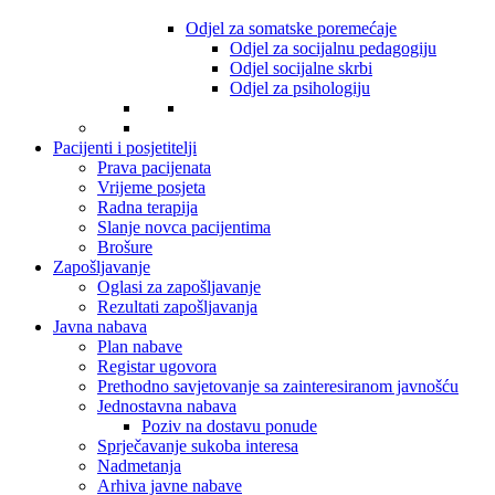
Odjel za somatske poremećaje
Odjel za socijalnu pedagogiju
Odjel socijalne skrbi
Odjel za psihologiju
Pacijenti i posjetitelji
Prava pacijenata
Vrijeme posjeta
Radna terapija
Slanje novca pacijentima
Brošure
Zapošljavanje
Oglasi za zapošljavanje
Rezultati zapošljavanja
Javna nabava
Plan nabave
Registar ugovora
Prethodno savjetovanje sa zainteresiranom javnošću
Jednostavna nabava
Poziv na dostavu ponude
Sprječavanje sukoba interesa
Nadmetanja
Arhiva javne nabave