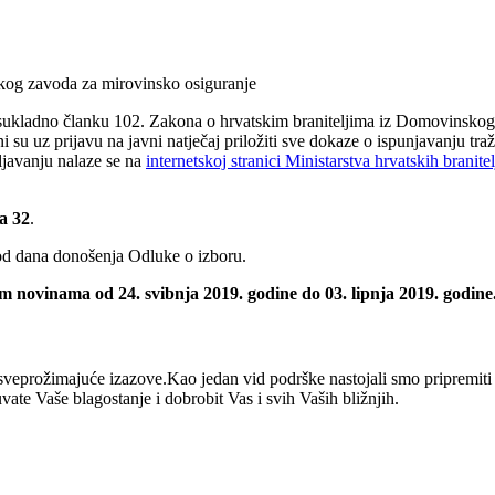
skog zavoda za mirovinsko osiguranje
 sukladno članku 102. Zakona o hrvatskim braniteljima iz Domovinskoga 
 su uz prijavu na javni natječaj priložiti sve dokaze o ispunjavanju traž
ljavanju nalaze se na
internetskoj stranici Ministarstva hrvatskih branitel
a 32
.
 od dana donošenja Odluke o izboru.
m novinama od 24. svibnja 2019. godine do 03. lipnja 2019. godine
eprožimajuće izazove.Kao jedan vid podrške nastojali smo pripremiti r
e Vaše blagostanje i dobrobit Vas i svih Vaših bližnjih.