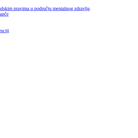
udskim pravima u području mentalnog zdravlja
rapče
nciji