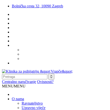
Bolnička cesta 32, 10090 Zagreb
Centralno naručivanje
Ovisnosti?
MENU
MENU
O nama
Ravnateljstvo
Upravno vijeće