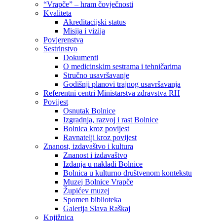
“Vrapče” – hram čovječnosti
Kvaliteta
Akreditacijski status
Misija i vizija
Povjerenstva
Sestrinstvo
Dokumenti
O medicinskim sestrama i tehničarima
Stručno usavršavanje
Godišnji planovi trajnog usavršavanja
Referentni centri Ministarstva zdravstva RH
Povijest
Osnutak Bolnice
Izgradnja, razvoj i rast Bolnice
Bolnica kroz povijest
Ravnatelji kroz povijest
Znanost, izdavaštvo i kultura
Znanost i izdavaštvo
Izdanja u nakladi Bolnice
Bolnica u kulturno društvenom kontekstu
Muzej Bolnice Vrapče
Župićev muzej
Spomen biblioteka
Galerija Slava Raškaj
Knjižnica