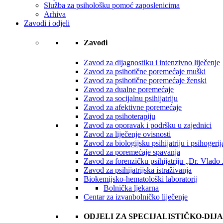
Služba za psihološku pomoć zaposlenicima
Arhiva
Zavodi i odjeli
Zavodi
Zavod za dijagnostiku i intenzivno liječenje
Zavod za psihotične poremećaje muški
Zavod za psihotične poremećaje ženski
Zavod za dualne poremećaje
Zavod za socijalnu psihijatriju
Zavod za afektivne poremećaje
Zavod za psihoterapiju
Zavod za oporavak i podršku u zajednici
Zavod za liječenje ovisnosti
Zavod za biologijsku psihijatriju i psihogerija
Zavod za poremećaje spavanja
Zavod za forenzičku psihijatriju „Dr. Vlado 
Zavod za psihijatrijska istraživanja
Biokemijsko-hematološki laboratorij
Bolnička ljekarna
Centar za izvanbolničko liječenje
ODJELI ZA SPECIJALISTIČKO-DIJ