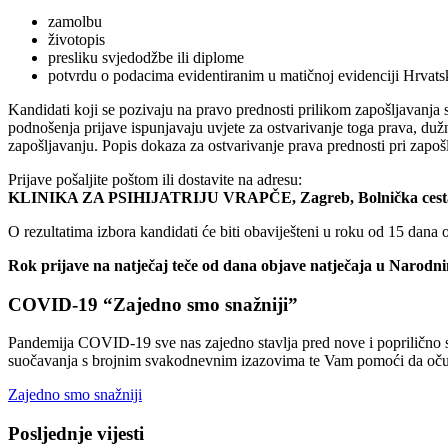
zamolbu
životopis
presliku svjedodžbe ili diplome
potvrdu o podacima evidentiranim u matičnoj evidenciji Hrvat
Kandidati koji se pozivaju na pravo prednosti prilikom zapošljavanja
podnošenja prijave ispunjavaju uvjete za ostvarivanje toga prava, dužni
zapošljavanju. Popis dokaza za ostvarivanje prava prednosti pri zapoš
Prijave pošaljite poštom ili dostavite na adresu:
KLINIKA ZA PSIHIJATRIJU VRAPČE, Zagreb, Bolnička cest
O rezultatima izbora kandidati će biti obaviješteni u roku od 15 dana
Rok prijave na natječaj teče od dana objave natječaja u Narodni
COVID-19 “Zajedno smo snažniji”
Pandemija COVID-19 sve nas zajedno stavlja pred nove i poprilično sv
suočavanja s brojnim svakodnevnim izazovima te Vam pomoći da očuvat
Zajedno smo snažniji
Posljednje vijesti