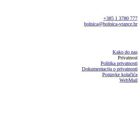
+385 1 3780 777
bolnica@bolnica-vrapce.hr
Kako do nas
Privatnost
Politika privatnosti
Dokumentacija o privatnosti
Postavke kolačića
WebMail