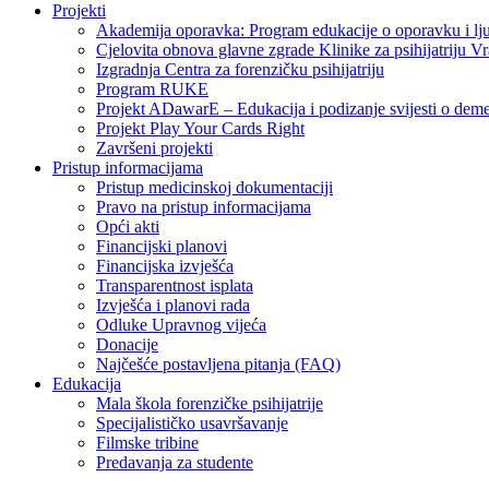
Projekti
Akademija oporavka: Program edukacije o oporavku i lj
Cjelovita obnova glavne zgrade Klinike za psihijatriju V
Izgradnja Centra za forenzičku psihijatriju
Program RUKE
Projekt ADawarE – Edukacija i podizanje svijesti o deme
Projekt Play Your Cards Right
Završeni projekti
Pristup informacijama
Pristup medicinskoj dokumentaciji
Pravo na pristup informacijama
Opći akti
Financijski planovi
Financijska izvješća
Transparentnost isplata
Izvješća i planovi rada
Odluke Upravnog vijeća
Donacije
Najčešće postavljena pitanja (FAQ)
Edukacija
Mala škola forenzičke psihijatrije
Specijalističko usavršavanje
Filmske tribine
Predavanja za studente