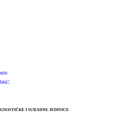
triju
Jukić“
AGNOSTIČKE I SURADNE JEDINICE