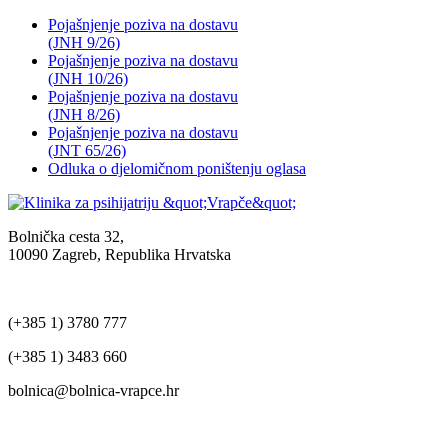
Pojašnjenje poziva na dostavu
(JNH 9/26)
Pojašnjenje poziva na dostavu
(JNH 10/26)
Pojašnjenje poziva na dostavu
(JNH 8/26)
Pojašnjenje poziva na dostavu
(JNT 65/26)
Odluka o djelomičnom poništenju oglasa
Bolnička cesta 32,
10090 Zagreb, Republika Hrvatska
(+385 1) 3780 777
(+385 1) 3483 660
bolnica@bolnica-vrapce.hr