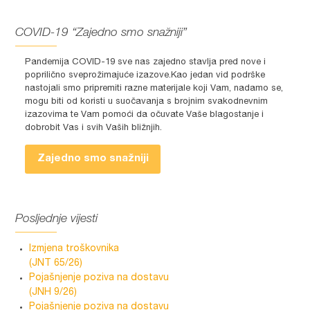
COVID-19 “Zajedno smo snažniji”
Pandemija COVID-19 sve nas zajedno stavlja pred nove i
poprilično sveprožimajuće izazove.Kao jedan vid podrške
nastojali smo pripremiti razne materijale koji Vam, nadamo se,
mogu biti od koristi u suočavanja s brojnim svakodnevnim
izazovima te Vam pomoći da očuvate Vaše blagostanje i
dobrobit Vas i svih Vaših bližnjih.
Zajedno smo snažniji
Posljednje vijesti
Izmjena troškovnika
(JNT 65/26)
Pojašnjenje poziva na dostavu
(JNH 9/26)
Pojašnjenje poziva na dostavu