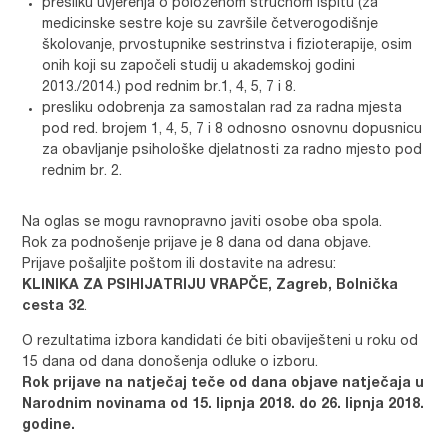
presliku uvjerenja o položenom stručnom ispitu (za
medicinske sestre koje su završile četverogodišnje
školovanje, prvostupnike sestrinstva i fizioterapije, osim
onih koji su započeli studij u akademskoj godini
2013./2014.) pod rednim br.1, 4, 5, 7 i 8.
presliku odobrenja za samostalan rad za radna mjesta
pod red. brojem 1, 4, 5, 7 i 8 odnosno osnovnu dopusnicu
za obavljanje psihološke djelatnosti za radno mjesto pod
rednim br. 2.
Na oglas se mogu ravnopravno javiti osobe oba spola.
Rok za podnošenje prijave je 8 dana od dana objave.
Prijave pošaljite poštom ili dostavite na adresu:
KLINIKA ZA PSIHIJATRIJU VRAPČE, Zagreb, Bolnička
cesta 32
.
O rezultatima izbora kandidati će biti obaviješteni u roku od
15 dana od dana donošenja odluke o izboru.
Rok prijave na natječaj teče od dana objave natječaja u
Narodnim novinama od 15. lipnja 2018. do 26. lipnja 2018.
godine.