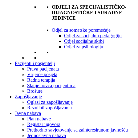
ODJELI ZA SPECIJALISTIČKO-
DIJAGNOSTIČKE I SURADNE
JEDINICE
Odjel za somatske poremećaje
Odjel za socijalnu pedagogiju
Odjel socijalne skrbi
Odjel za psihologiju
Pacijenti i posjetitelji
Prava pacijenata
Vrijeme posjeta
Radna terapija
Slanje novca pacijentima
Brošure
Zapošljavanje
Oglasi za zapošljavanje
Rezultati zapošljavanja
Javna nabava
Plan nabave
Registar ugovora
Prethodno savjetovanje sa zainteresiranom javnošću
Jednostavna nabava