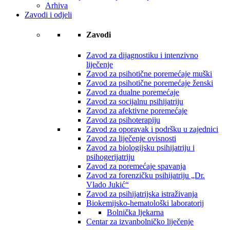
Arhiva
Zavodi i odjeli
Zavodi
Zavod za dijagnostiku i intenzivno
liječenje
Zavod za psihotične poremećaje muški
Zavod za psihotične poremećaje ženski
Zavod za dualne poremećaje
Zavod za socijalnu psihijatriju
Zavod za afektivne poremećaje
Zavod za psihoterapiju
Zavod za oporavak i podršku u zajednici
Zavod za liječenje ovisnosti
Zavod za biologijsku psihijatriju i
psihogerijatriju
Zavod za poremećaje spavanja
Zavod za forenzičku psihijatriju „Dr.
Vlado Jukić“
Zavod za psihijatrijska istraživanja
Biokemijsko-hematološki laboratorij
Bolnička ljekarna
Centar za izvanbolničko liječenje