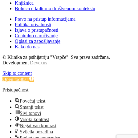
Knjižnica
Bolnica u kulturno društvenom kontekstu
Pravo na pristup informacijama
Politika privatnosti
Izjava o pristupačnosti
Centralno naručivanje
Oglasi za zapošljavanje
Kako do nas
© Klinika za psihijatriju "Vrapče". Sva prava zadržana.
Development
Devexus
Skip to content
Open toolbar
Pristupačnost
Povećaj tekst
Smanji tekst
Sivi tonovi
Visoki kontrast
Negativan kontrast
Svijetla pozadina
Podcrtane poveznice