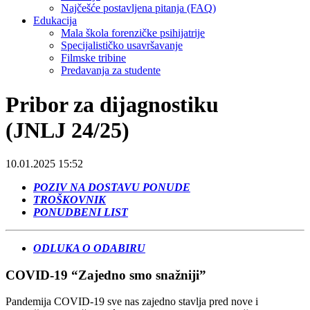
Najčešće postavljena pitanja (FAQ)
Edukacija
Mala škola forenzičke psihijatrije
Specijalističko usavršavanje
Filmske tribine
Predavanja za studente
Pribor za dijagnostiku
(JNLJ 24/25)
10.01.2025 15:52
POZIV NA DOSTAVU PONUDE
TROŠKOVN
IK
PONUDBEN
I LIST
ODLUKA O ODABIRU
COVID-19 “Zajedno smo snažniji”
Pandemija COVID-19 sve nas zajedno stavlja pred nove i