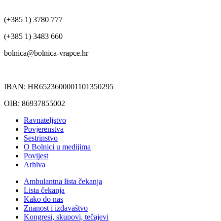
(+385 1) 3780 777
(+385 1) 3483 660
bolnica@bolnica-vrapce.hr
IBAN: HR6523600001101350295
OIB: 86937855002
Ravnateljstvo
Povjerenstva
Sestrinstvo
O Bolnici u medijima
Povijest
Arhiva
Ambulantna lista čekanja
Lista čekanja
Kako do nas
Znanost i izdavaštvo
Kongresi, skupovi, tečajevi