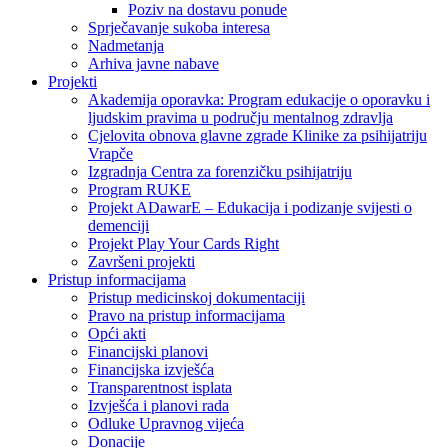
Poziv na dostavu ponude
Sprječavanje sukoba interesa
Nadmetanja
Arhiva javne nabave
Projekti
Akademija oporavka: Program edukacije o oporavku i
ljudskim pravima u području mentalnog zdravlja
Cjelovita obnova glavne zgrade Klinike za psihijatriju
Vrapče
Izgradnja Centra za forenzičku psihijatriju
Program RUKE
Projekt ADawarE – Edukacija i podizanje svijesti o
demenciji
Projekt Play Your Cards Right
Završeni projekti
Pristup informacijama
Pristup medicinskoj dokumentaciji
Pravo na pristup informacijama
Opći akti
Financijski planovi
Financijska izvješća
Transparentnost isplata
Izvješća i planovi rada
Odluke Upravnog vijeća
Donacije