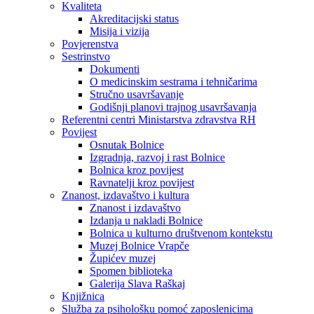
Kvaliteta
Akreditacijski status
Misija i vizija
Povjerenstva
Sestrinstvo
Dokumenti
O medicinskim sestrama i tehničarima
Stručno usavršavanje
Godišnji planovi trajnog usavršavanja
Referentni centri Ministarstva zdravstva RH
Povijest
Osnutak Bolnice
Izgradnja, razvoj i rast Bolnice
Bolnica kroz povijest
Ravnatelji kroz povijest
Znanost, izdavaštvo i kultura
Znanost i izdavaštvo
Izdanja u nakladi Bolnice
Bolnica u kulturno društvenom kontekstu
Muzej Bolnice Vrapče
Župićev muzej
Spomen biblioteka
Galerija Slava Raškaj
Knjižnica
Služba za psihološku pomoć zaposlenicima