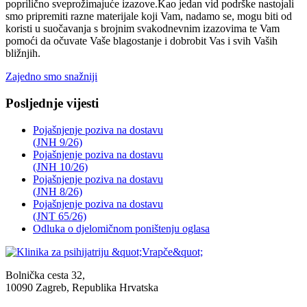
poprilično sveprožimajuće izazove.Kao jedan vid podrške nastojali
smo pripremiti razne materijale koji Vam, nadamo se, mogu biti od
koristi u suočavanja s brojnim svakodnevnim izazovima te Vam
pomoći da očuvate Vaše blagostanje i dobrobit Vas i svih Vaših
bližnjih.
Zajedno smo snažniji
Posljednje vijesti
Pojašnjenje poziva na dostavu
(JNH 9/26)
Pojašnjenje poziva na dostavu
(JNH 10/26)
Pojašnjenje poziva na dostavu
(JNH 8/26)
Pojašnjenje poziva na dostavu
(JNT 65/26)
Odluka o djelomičnom poništenju oglasa
Bolnička cesta 32,
10090 Zagreb, Republika Hrvatska