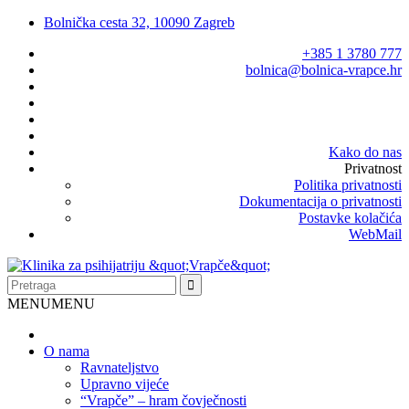
Bolnička cesta 32, 10090 Zagreb
+385 1 3780 777
bolnica@bolnica-vrapce.hr
Kako do nas
Privatnost
Politika privatnosti
Dokumentacija o privatnosti
Postavke kolačića
WebMail
MENU
MENU
O nama
Ravnateljstvo
Upravno vijeće
“Vrapče” – hram čovječnosti