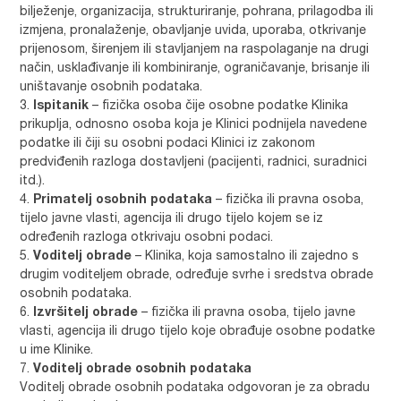
bilježenje, organizacija, strukturiranje, pohrana, prilagodba ili
izmjena, pronalaženje, obavljanje uvida, uporaba, otkrivanje
prijenosom, širenjem ili stavljanjem na raspolaganje na drugi
način, usklađivanje ili kombiniranje, ograničavanje, brisanje ili
uništavanje osobnih podataka.
Ispitanik
– fizička osoba čije osobne podatke Klinika
prikuplja, odnosno osoba koja je Klinici podnijela navedene
podatke ili čiji su osobni podaci Klinici iz zakonom
predviđenih razloga dostavljeni (pacijenti, radnici, suradnici
itd.).
Primatelj osobnih podataka
– fizička ili pravna osoba,
tijelo javne vlasti, agencija ili drugo tijelo kojem se iz
određenih razloga otkrivaju osobni podaci.
Voditelj obrade
– Klinika, koja samostalno ili zajedno s
drugim voditeljem obrade, određuje svrhe i sredstva obrade
osobnih podataka.
Izvršitelj obrade
– fizička ili pravna osoba, tijelo javne
vlasti, agencija ili drugo tijelo koje obrađuje osobne podatke
u ime Klinike.
Voditelj obrade osobnih podataka
Voditelj obrade osobnih podataka odgovoran je za obradu