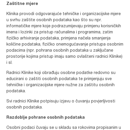
Zaštitne mjere
Klinika provodi odgovarajuće tehničke i organizacijske mjere
u svrhu zaštite osobnih podataka kao što su npr.
informatičke mjere koje podrazumijevaju primjenu korisničkih
imena i lozinki za pristup računalima i programima, zatim
fizičko arhiviranje podataka, primjena načela smanjenja
količine podataka, fizičko onemogućavanje pristupa osobnim
podacima (npr. pohrana osobnih podataka u zaključane
prostorije kojima pristup imaju samo ovlašteni radnici Klinike)
i sl.
Radnici Klinike koji obrađuju osobne podatke redovno su
educirani o zaštiti osobnih podataka te primjenjuju sve
tehničke i organizacijske mjere nužne za zaštitu osobnih
podataka.
Svi radnici Klinike potpisuju izjavu o čuvanju povjerljivosti
osobnih podataka.
Razdoblje pohrane osobnih podataka
Osobni podaci čuvaju se u skladu sa rokovima propisanim u