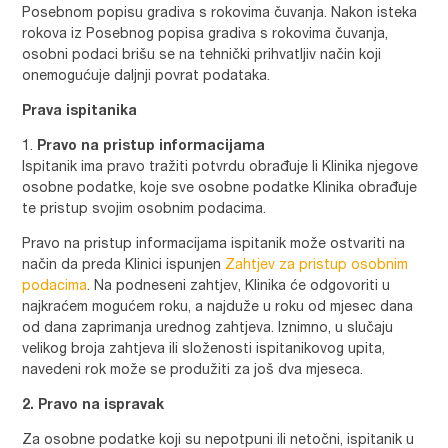
Posebnom popisu gradiva s rokovima čuvanja. Nakon isteka
rokova iz Posebnog popisa gradiva s rokovima čuvanja,
osobni podaci brišu se na tehnički prihvatljiv način koji
onemogućuje daljnji povrat podataka.
Prava ispitanika
Pravo na pristup informacijama
Ispitanik ima pravo tražiti potvrdu obrađuje li Klinika njegove
osobne podatke, koje sve osobne podatke Klinika obrađuje
te pristup svojim osobnim podacima.
Pravo na pristup informacijama ispitanik može ostvariti na
način da preda Klinici ispunjen
Zahtjev za pristup osobnim
podacima
. Na podneseni zahtjev, Klinika će odgovoriti u
najkraćem mogućem roku, a najduže u roku od mjesec dana
od dana zaprimanja urednog zahtjeva. Iznimno, u slučaju
velikog broja zahtjeva ili složenosti ispitanikovog upita,
navedeni rok može se produžiti za još dva mjeseca.
2. Pravo na ispravak
Za osobne podatke koji su nepotpuni ili netočni, ispitanik u