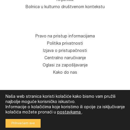
Knjižnica
Bolnica u kulturno društvenom kontekstu
Pravo na pristup informacijama
Politika privatnosti
Izjava o pristupačnosti
Centralno naručivanje
Oglasi za zapošljavanje
Kako do nas
Naša web stranica koristi kolačiće kako bismo vam pružili
© Klinika za psihijatriju "Vrapče". Sva prava zadržana.
najbolje moguće korisničko iskustvo.
Informacije o kolačićima koje koristimo ili opcije za isključivanje
Development
Devexus
kolačića možete pronaći u
postavkama
.
Prihvaćam sve