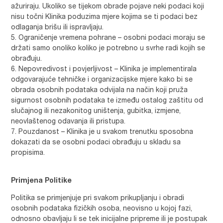
ažuriraju. Ukoliko se tijekom obrade pojave neki podaci koji
nisu točni Klinika poduzima mjere kojima se ti podaci bez
odlaganja brišu ili ispravljaju.
Ograničenje vremena pohrane – osobni podaci moraju se
držati samo onoliko koliko je potrebno u svrhe radi kojih se
obrađuju.
Nepovredivost i povjerljivost – Klinika je implementirala
odgovarajuće tehničke i organizacijske mjere kako bi se
obrada osobnih podataka odvijala na način koji pruža
sigurnost osobnih podataka te između ostalog zaštitu od
slučajnog ili nezakonitog uništenja, gubitka, izmjene,
neovlaštenog odavanja ili pristupa.
Pouzdanost – Klinika je u svakom trenutku sposobna
dokazati da se osobni podaci obrađuju u skladu sa
propisima.
Primjena Politike
Politika se primjenjuje pri svakom prikupljanju i obradi
osobnih podataka fizičkih osoba, neovisno u kojoj fazi,
odnosno obavljaju li se tek inicijalne pripreme ili je postupak