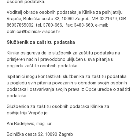
osobnih podataka.
Voditelj obrade osobnih podataka je Klinika za psihijatriju
Vrapče, Bolnička cesta 32, 10090 Zagreb, MB 3221679, OIB
86937855002, tel. 3780-666,
fax: 3483-660, e-mail:
bolnica@bolnica-vrapce.hr
Službenik za zaštitu podataka
Klinika osigurava da je službenik za zaštitu podataka na
primjeren način i pravodobno uključen u sva pitanja u
pogledu zaštite osobnih podataka.
Ispitanici mogu kontaktirati službenika za zaštitu podataka
u pogledu svih pitanja povezanih s obradom svojih osobnih
podataka i ostvarivanja svojih prava iz Opće uredbe o zaštiti
podataka.
Službenica za zaštitu osobnih podataka Klinike za
psihijatriju Vrapče je:
Ani Radeljević, mag. iur.
Bolnička cesta 32, 10090 Zagreb