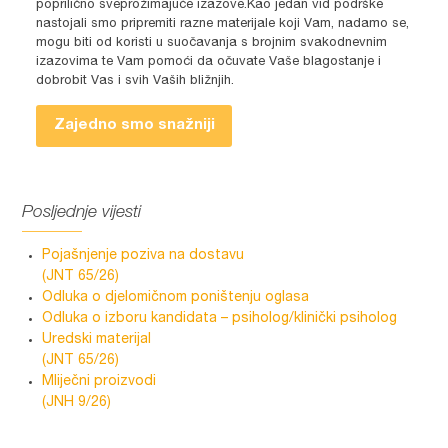
poprilično sveprožimajuće izazove.Kao jedan vid podrške
nastojali smo pripremiti razne materijale koji Vam, nadamo se,
mogu biti od koristi u suočavanja s brojnim svakodnevnim
izazovima te Vam pomoći da očuvate Vaše blagostanje i
dobrobit Vas i svih Vaših bližnjih.
Zajedno smo snažniji
Posljednje vijesti
Pojašnjenje poziva na dostavu
(JNT 65/26)
Odluka o djelomičnom poništenju oglasa
Odluka o izboru kandidata – psiholog/klinički psiholog
Uredski materijal
(JNT 65/26)
Mliječni proizvodi
(JNH 9/26)