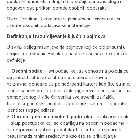
poslovnih suradnika i drugih te utvrđuje osnovne uloge i
odgovornosti prilikom obrade osobnih podataka.
Ovom Politikom Klinika stvara jedinstvenu i visoku razinu
zaštite osobnih podataka koje obrađuje.
Definiranje i razumijevanje ključnih pojmova
U svrhu boljeg razumijevanja pojmova koji će biti prisutni u
brojnim odredbama Politike, u nastavku se navode sljedeće
definicije:
Osobni podaci
– svi podaci koji se odnose na pojedinca
čiji je identitet utvrđen ili se može utvrditi izravno ili
neizravno, odnosno uz pomoć identifikatora kao što su ime,
identifikacijski broj, podaci o lokaciji, mrežni identifikator ili uz
pomoć jednog ili više čimbenika svojstvenih za fizički,
fiziološki, genetski, mentalni, ekonomski, kulturni ili socijalni
identitet tog pojedinca
Obrada i pohrana osobnih podataka
– svaki postupak
ili skup postupaka koji se obavljaju na osobnim podacima ili
na skupovima osobnih podataka, bilo automatiziranim ili
neautomatiziranim sredstvima kao što su prikupljanje,