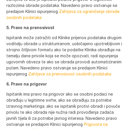
zahtjeva te ako je ispitanik podnio prigovor o legitimnim
razlozima obrade podataka. Navedeno pravo ostvaruje se
predajom Klinici ispunjenog
Zahtjeva za ograničenje obrade
osobnih podataka.
5. Pravo na prenosivost
Ispitanik može zatražiti od Klinike prijenos podataka drugom
voditelju obrade u strukturiranom, uobičajeno upotrebljivom i
strojno čitljivom formatu ako te podatke Klinika obrađuje na
temelju dane privole koja se može opozvati, radi ispunjenja
ugovornih obveza te ako se obrada provodi automatiziranim
putem. Navedeno pravo ostvaruje se predajom Klinici
ispunjenog
Zahtjeva za prenosivost osobnih podataka.
6. Pravo na prigovor
Ispitanik ima pravo na prigovor ako se osobni podaci ne
obrađuju u legitimne svrhe, ako se obrađuju za potrebe
izravnog marketinga, ako se ispitanik protivi obradi i povuče
privolu te ako obrada nije nužna radi provođenja zadaća
javnih tijela ili za potrebe javnog interesa. Navedeno pravo
ostvaruje se predajom Klinici ispunjenog
Prigovora na