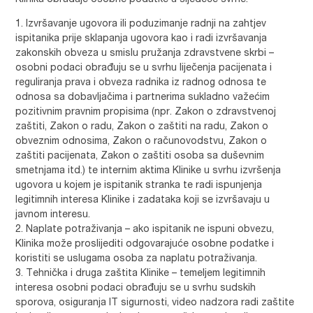
Klinika obrađuje osobne podatke u sljedeće svrhe:
Izvršavanje ugovora ili poduzimanje radnji na zahtjev
ispitanika prije sklapanja ugovora kao i radi izvršavanja
zakonskih obveza u smislu pružanja zdravstvene skrbi –
osobni podaci obrađuju se u svrhu liječenja pacijenata i
reguliranja prava i obveza radnika iz radnog odnosa te
odnosa sa dobavljačima i partnerima sukladno važećim
pozitivnim pravnim propisima (npr. Zakon o zdravstvenoj
zaštiti, Zakon o radu, Zakon o zaštiti na radu, Zakon o
obveznim odnosima, Zakon o računovodstvu, Zakon o
zaštiti pacijenata, Zakon o zaštiti osoba sa duševnim
smetnjama itd.) te internim aktima Klinike u svrhu izvršenja
ugovora u kojem je ispitanik stranka te radi ispunjenja
legitimnih interesa Klinike i zadataka koji se izvršavaju u
javnom interesu.
Naplate potraživanja – ako ispitanik ne ispuni obvezu,
Klinika može proslijediti odgovarajuće osobne podatke i
koristiti se uslugama osoba za naplatu potraživanja.
Tehnička i druga zaštita Klinike – temeljem legitimnih
interesa osobni podaci obrađuju se u svrhu sudskih
sporova, osiguranja IT sigurnosti, video nadzora radi zaštite