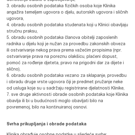
donošenja odluke o zapošljavanju,
obradu osobnih podataka fizičkih osoba koje Klinika
angažira temeljem ugovora o djelu, autorskih ugovora i sličnih
ugovora,
obradu osobnih podataka studenata koji u Klinici obavljaju
stručnu praksu,
obradu osobnih podataka članova obitelji zaposlenih
radnika u dijelu koji je nužan za provedbu zakonskih obveza
ili ostvarivanje nekog prava prema važećim propisima (npr.
ostvarivanje prava na poreznu olakšicu, plaćeni dopust,
pomoć za rođenje djeteta, pravo na prigodni dar za dijete i
slično),
obradu osobnih podataka vezano za sklapanje, provedbu
i obradu druge vrste ugovora čiji je predmet pružanje neke
od usluga koje su u sadržaju registrirane djelatnosti Klinike,
sve druge aktivnosti obrade osobnih podataka koje Klinika
obavlja ili bi u budućnosti moglo obavljati bilo na
povremenoj, bilo na kontinuiranoj osnovi.
Svrha prikupljanja i obrade podataka