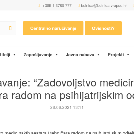
+385 1 3780 777
bolnica@bolnica-vrapce.hr
Centralno naručivanje
Ovisnosti?
itelji
Zapošljavanje
Javna nabava
Projekti
vanje: “Zadovoljstvo medicin
ra radom na psihijatrijskim o
28.06.2021 13:11
 medicinskih sestara i tehničara radom na psihijatrijskim odjel