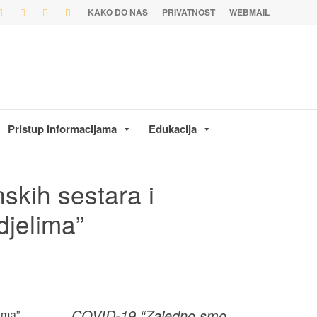
KAKO DO NAS
PRIVATNOST
WEBMAIL
Pristup informacijama
Edukacija
skih sestara i
djelima”
COVID-19 “Zajedno smo
ima”