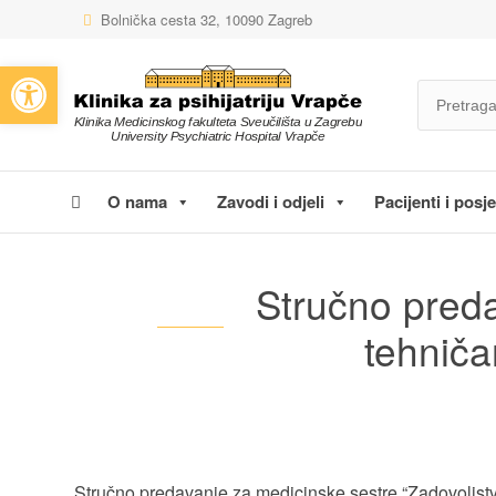
Bolnička cesta 32, 10090 Zagreb
Open toolbar
O nama
Zavodi i odjeli
Pacijenti i posjet
Stručno preda
tehniča
Stručno predavanje za medicinske sestre “Zadovoljstvo