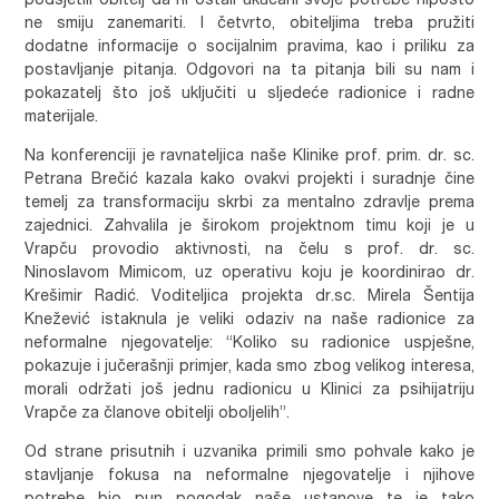
podsjetili obitelj da ni ostali ukućani svoje potrebe nipošto
ne smiju zanemariti. I četvrto, obiteljima treba pružiti
dodatne informacije o socijalnim pravima, kao i priliku za
postavljanje pitanja. Odgovori na ta pitanja bili su nam i
pokazatelj što još uključiti u sljedeće radionice i radne
materijale.
Na konferenciji je ravnateljica naše Klinike prof. prim. dr. sc.
Petrana Brečić kazala kako ovakvi projekti i suradnje čine
temelj za transformaciju skrbi za mentalno zdravlje prema
zajednici. Zahvalila je širokom projektnom timu koji je u
Vrapču provodio aktivnosti, na čelu s prof. dr. sc.
Ninoslavom Mimicom, uz operativu koju je koordinirao dr.
Krešimir Radić. Voditeljica projekta dr.sc. Mirela Šentija
Knežević istaknula je veliki odaziv na naše radionice za
neformalne njegovatelje: “Koliko su radionice uspješne,
pokazuje i jučerašnji primjer, kada smo zbog velikog interesa,
morali održati još jednu radionicu u Klinici za psihijatriju
Vrapče za članove obitelji oboljelih”.
Od strane prisutnih i uzvanika primili smo pohvale kako je
stavljanje fokusa na neformalne njegovatelje i njihove