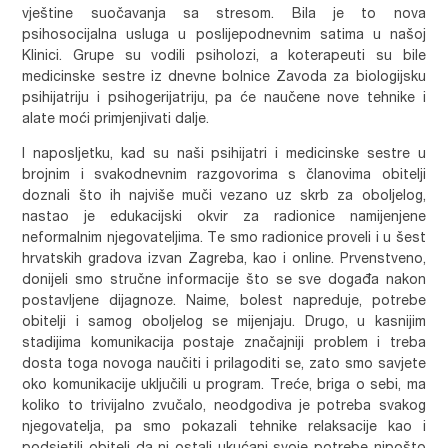
vještine suočavanja sa stresom. Bila je to nova
psihosocijalna usluga u poslijepodnevnim satima u našoj
Klinici. Grupe su vodili psiholozi, a koterapeuti su bile
medicinske sestre iz dnevne bolnice Zavoda za biologijsku
psihijatriju i psihogerijatriju, pa će naučene nove tehnike i
alate moći primjenjivati dalje.
I naposljetku, kad su naši psihijatri i medicinske sestre u
brojnim i svakodnevnim razgovorima s članovima obitelji
doznali što ih najviše muči vezano uz skrb za oboljelog,
nastao je edukacijski okvir za radionice namijenjene
neformalnim njegovateljima. Te smo radionice proveli i u šest
hrvatskih gradova izvan Zagreba, kao i online. Prvenstveno,
donijeli smo stručne informacije što se sve događa nakon
postavljene dijagnoze. Naime, bolest napreduje, potrebe
obitelji i samog oboljelog se mijenjaju. Drugo, u kasnijim
stadijima komunikacija postaje značajniji problem i treba
dosta toga novoga naučiti i prilagoditi se, zato smo savjete
oko komunikacije uključili u program. Treće, briga o sebi, ma
koliko to trivijalno zvučalo, neodgodiva je potreba svakog
njegovatelja, pa smo pokazali tehnike relaksacije kao i