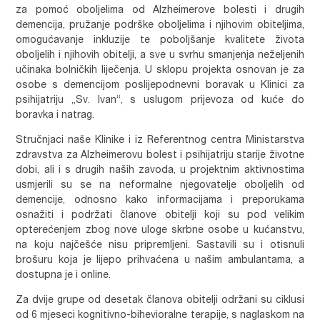
za pomoć oboljelima od Alzheimerove bolesti i drugih
demencija, pružanje podrške oboljelima i njihovim obiteljima,
omogućavanje inkluzije te poboljšanje kvalitete života
oboljelih i njihovih obitelji, a sve u svrhu smanjenja neželjenih
učinaka bolničkih liječenja. U sklopu projekta osnovan je za
osobe s demencijom poslijepodnevni boravak u Klinici za
psihijatriju „Sv. Ivan“, s uslugom prijevoza od kuće do
boravka i natrag.
Stručnjaci naše Klinike i iz Referentnog centra Ministarstva
zdravstva za Alzheimerovu bolest i psihijatriju starije životne
dobi, ali i s drugih naših zavoda, u projektnim aktivnostima
usmjerili su se na neformalne njegovatelje oboljelih od
demencije, odnosno kako informacijama i preporukama
osnažiti i podržati članove obitelji koji su pod velikim
opterećenjem zbog nove uloge skrbne osobe u kućanstvu,
na koju najčešće nisu pripremljeni. Sastavili su i otisnuli
brošuru koja je lijepo prihvaćena u našim ambulantama, a
dostupna je i online.
Za dvije grupe od desetak članova obitelji održani su ciklusi
od 6 mjeseci kognitivno-bihevioralne terapije, s naglaskom na