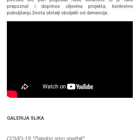
potrebe bio pun pogodak naše ustanove te je tako
prepoznat i doprinos ciljevima projekta, konkretno
poboljšanju života obitelji oboljelih od demencije.
GALERIJA SLIKA
COVID-19 “Zajedno smo snažniji”