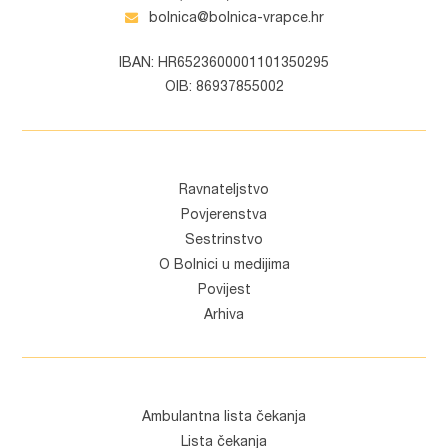
bolnica@bolnica-vrapce.hr
IBAN: HR6523600001101350295
OIB: 86937855002
Ravnateljstvo
Povjerenstva
Sestrinstvo
O Bolnici u medijima
Povijest
Arhiva
Ambulantna lista čekanja
Lista čekanja