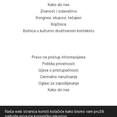
Kako do nas
Znanost i izdavaštvo
Kongresi, skupovi, tečajevi
Knjižnica
Bolnica u kulturno društvenom kontekstu
Pravo na pristup informacijama
Politika privatnosti
Izjava o pristupačnosti
Centralno naručivanje
Oglasi za zapošljavanje
Kako do nas
Naša web stranica koristi kolačiće kako bismo vam pružili
© Klinika za psihijatriju "Vrapče". Sva prava zadržana.
najbolje moguće korisničko iskustvo.