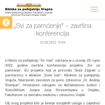
Open toolbar
„Svi za pamćenje“ – završna
konferencija
22.09.2022 10:04
U Klinici za psihijatriju “Sv. Ivan” održana je u utorak, 20. rujna
2022. godine završna konferencija projekta „Svi za
pamćenje“, EU projekta koji je provodio Grad Zagreb u
partnerstvu s klinikom „Sveti Ivan“, Klinikom za psihijatriju
Vrapče, Nastavnim zavodom za javno zdravstvo „Dr. Andrija
Štampar“, Hrvatskom udrugom za Alzheimerovu bolest i
Sveučilištem Josipa Jurja Strossmayera u Osijeku,
Fakultetom za dentalnu medicinu i zdravstvo Osijek.
Cilj ovog projekta bilo je širenje socijalnih usluga u zajednici