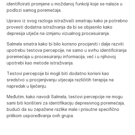
identificirati promjene u moždanoj funkciji koje se nalaze u
podlozi samog poremećaja.
Upravo iz ovog razloga istraživači smatraju kako je potrebno
provesti dodatna istraživanja da bi se objasnilo kako
depresija utječe na izmjenu vizualnog procesuiranja.
Salmela smatra kako bi bilo korisno procijeniti i dalje razviti
upotrebu testova percepcije, ne samo u svrhu identificiranja
poremećaja u procesuiranju informacija, već i u njihovoj
upotrebi kao metode istraživanja.
Testovi percepcije bi mogli biti dodatno korisni kao
sredstvo u procjenjivanju utjecaja različitih terapija na
napredak u liječenju.
Međutim, kako navodi Salmela, testovi percepcije ne mogu
sami biti korišteni za identifikaciju depresivnog poremećaja,
budući da su zapažene razlike male i prisutne specifično
prilikom uspoređivanja ovih grupa.