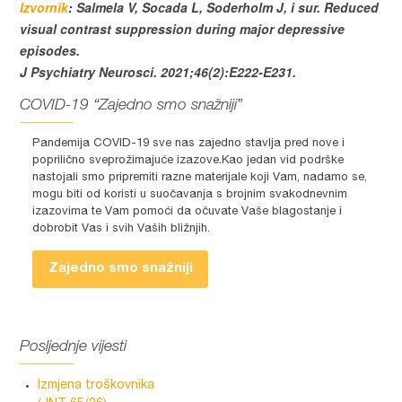
Izvornik
: Salmela V, Socada L, Soderholm J, i sur. Reduced
visual contrast suppression during major depressive
episodes.
J Psychiatry Neurosci. 2021;46(2):E222-E231.
COVID-19 “Zajedno smo snažniji”
Pandemija COVID-19 sve nas zajedno stavlja pred nove i
poprilično sveprožimajuće izazove.Kao jedan vid podrške
nastojali smo pripremiti razne materijale koji Vam, nadamo se,
mogu biti od koristi u suočavanja s brojnim svakodnevnim
izazovima te Vam pomoći da očuvate Vaše blagostanje i
dobrobit Vas i svih Vaših bližnjih.
Zajedno smo snažniji
Posljednje vijesti
Izmjena troškovnika