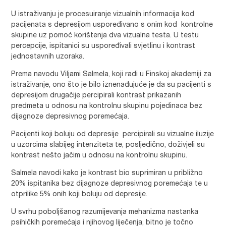
U istraživanju je procesuiranje vizualnih informacija kod
pacijenata s depresijom uspoređivano s onim kod kontrolne
skupine uz pomoć korištenja dva vizualna testa. U testu
percepcije, ispitanici su uspoređivali svjetlinu i kontrast
jednostavnih uzoraka.
Prema navodu Viljami Salmela, koji radi u Finskoj akademiji za
istraživanje, ono što je bilo iznenađujuće je da su pacijenti s
depresijom drugačije percipirali kontrast prikazanih
predmeta u odnosu na kontrolnu skupinu pojedinaca bez
dijagnoze depresivnog poremećaja.
Pacijenti koji boluju od depresije percipirali su vizualne iluzije
u uzorcima slabijeg intenziteta te, posljedično, doživjeli su
kontrast nešto jačim u odnosu na kontrolnu skupinu.
Salmela navodi kako je kontrast bio suprimiran u približno
20% ispitanika bez dijagnoze depresivnog poremećaja te u
otprilike 5% onih koji boluju od depresije.
U svrhu poboljšanog razumijevanja mehanizma nastanka
psihičkih poremećaja i njihovog liječenja, bitno je točno