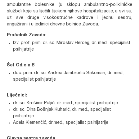
ambulantne bolesnike (u sklopu ambulantno-polikliničke
službe) koje su liječili tijekom njihove hospitalizacije, a svi su,
uz sve druge visokostručne kadrove i jednu sestru,
angažirani i u jedinici dnevne bolnice Zavoda.
Pročelnik Zavoda:
Izv. prof. prim. dr. sc. Miroslav Herceg, dr. med., specijalist
psihijatrije
Šef Odjela B
doc. prim. dr. sc. Andrea Jambrošić Sakoman, dr. med.,
specijalist psihijatrije
Liječnici:
dr. sc. Krešimir Puljić, dr. med., specijalist psihijatrije
dr. sc. Dina Bošnjak Kuharić, dr. med., specijalist
psihijatrije
Adela Klemenčić, dr.med., specijalist psihijatrije
Glavna sestra zavoda