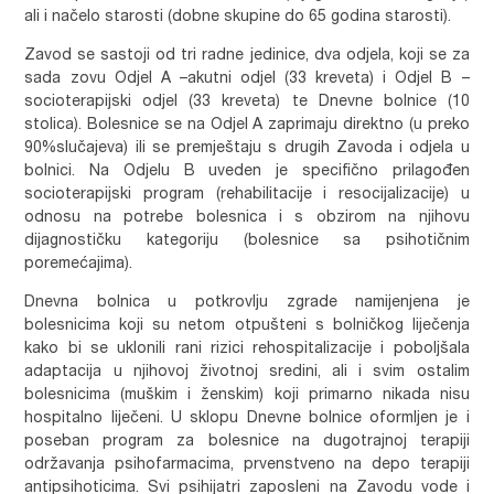
ali i načelo starosti (dobne skupine do 65 godina starosti).
Zavod se sastoji od tri radne jedinice, dva odjela, koji se za
sada zovu Odjel A –akutni odjel (33 kreveta) i Odjel B –
socioterapijski odjel (33 kreveta) te Dnevne bolnice (10
stolica). Bolesnice se na Odjel A zaprimaju direktno (u preko
90%slučajeva) ili se premještaju s drugih Zavoda i odjela u
bolnici. Na Odjelu B uveden je specifično prilagođen
socioterapijski program (rehabilitacije i resocijalizacije) u
odnosu na potrebe bolesnica i s obzirom na njihovu
dijagnostičku kategoriju (bolesnice sa psihotičnim
poremećajima).
Dnevna bolnica u potkrovlju zgrade namijenjena je
bolesnicima koji su netom otpušteni s bolničkog liječenja
kako bi se uklonili rani rizici rehospitalizacije i poboljšala
adaptacija u njihovoj životnoj sredini, ali i svim ostalim
bolesnicima (muškim i ženskim) koji primarno nikada nisu
hospitalno liječeni. U sklopu Dnevne bolnice oformljen je i
poseban program za bolesnice na dugotrajnoj terapiji
održavanja psihofarmacima, prvenstveno na depo terapiji
antipsihoticima. Svi psihijatri zaposleni na Zavodu vode i