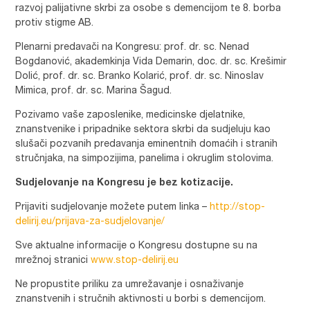
razvoj palijativne skrbi za osobe s demencijom te 8. borba
protiv stigme AB.
Plenarni predavači na Kongresu: prof. dr. sc. Nenad
Bogdanović, akademkinja Vida Demarin, doc. dr. sc. Krešimir
Dolić, prof. dr. sc. Branko Kolarić, prof. dr. sc. Ninoslav
Mimica, prof. dr. sc. Marina Šagud.
Pozivamo vaše zaposlenike, medicinske djelatnike,
znanstvenike i pripadnike sektora skrbi da sudjeluju kao
slušači pozvanih predavanja eminentnih domaćih i stranih
stručnjaka, na simpozijima, panelima i okruglim stolovima.
Sudjelovanje na Kongresu je bez kotizacije.
Prijaviti sudjelovanje možete putem linka –
http://stop-
delirij.eu/prijava-za-sudjelovanje/
Sve aktualne informacije o Kongresu dostupne su na
mrežnoj stranici
www.stop-delirij.eu
Ne propustite priliku za umrežavanje i osnaživanje
znanstvenih i stručnih aktivnosti u borbi s demencijom.