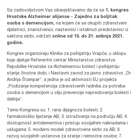
Sa zadovoljstvom Vas obavještavamo da će se
1. kongres
Hrvatske Alzheimer alijanse
–
Zajedno za boljitak
osoba s demencijom,
na kojem će se okupiti zdravstveni
djelatnici, znanstvenici, nastavnici i istaknuti predstavnici iz
sektora skrbi, održati
online od 19. do 21. svibnja 2021.
godine.
Kongres organiziraju Klinika za psihijatriju Vrapče, u sklopu
koje djeluje Referentni centar Ministarstva zdravstva
Republike Hrvatske za Alzheimerovu bolest i psihijatriju
starije životne dobi, i Nastavni zavod za javno zdravstvo „Dr.
Andrija Štampar“, a jedna je od aktivnosti EU projekta
„Podizanje kompetencija zdravstvenih radnika za potrebe
osoba s demencijom u cilju prevencije napredovanja bolesti i
delirija“.
Teme Kongresa su: 1. rana dijagnoza bolesti; 2.
farmakološko liječenje AB; 3. istraživanja na području AB; 4.
dostupnost antidementiva i pristup socijalnim naknadama i
uslugama; 5. moderni modeli zdravstvene skrbi za AB; 6.
razvoj socijalnih ustanova za starije i nemoćne osobe; 7.