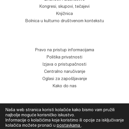
Kongresi, skupovi, tečajevi
Knjižnica
Bolnica u kulturno društvenom kontekstu
Pravo na pristup informacijama
Politika privatnosti
Izjava o pristupačnosti
Centralno naručivanje
Oglasi za zapošljavanje
Kako do nas
Naša web stranica koristi kolačiće kako bismo vam pružili
© Klinika za psihijatriju "Vrapče". Sva prava zadržana.
najbolje moguće korisničko iskustvo.
Informacije o kolačićima koje koristimo ili opcije za isključivanje
Development
Devexus
kolačića možete pronaći u
postavkama
.