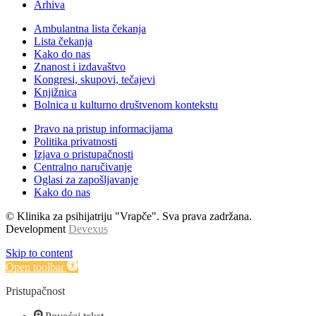
Arhiva
Ambulantna lista čekanja
Lista čekanja
Kako do nas
Znanost i izdavaštvo
Kongresi, skupovi, tečajevi
Knjižnica
Bolnica u kulturno društvenom kontekstu
Pravo na pristup informacijama
Politika privatnosti
Izjava o pristupačnosti
Centralno naručivanje
Oglasi za zapošljavanje
Kako do nas
© Klinika za psihijatriju "Vrapče". Sva prava zadržana.
Development
Devexus
Skip to content
Open toolbar
Pristupačnost