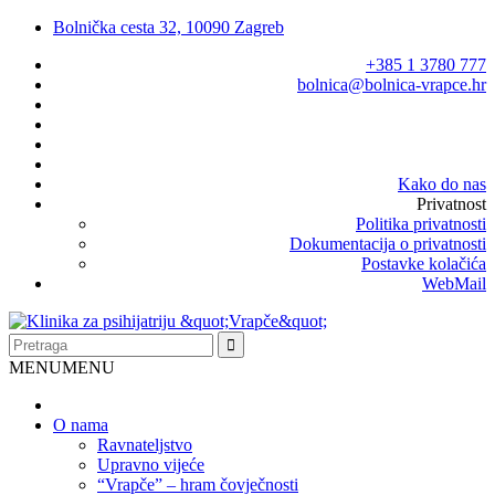
Bolnička cesta 32, 10090 Zagreb
+385 1 3780 777
bolnica@bolnica-vrapce.hr
Kako do nas
Privatnost
Politika privatnosti
Dokumentacija o privatnosti
Postavke kolačića
WebMail
MENU
MENU
O nama
Ravnateljstvo
Upravno vijeće
“Vrapče” – hram čovječnosti