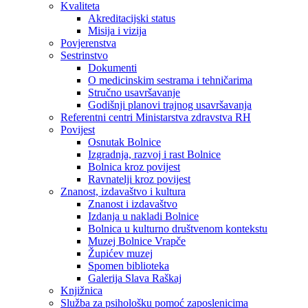
Kvaliteta
Akreditacijski status
Misija i vizija
Povjerenstva
Sestrinstvo
Dokumenti
O medicinskim sestrama i tehničarima
Stručno usavršavanje
Godišnji planovi trajnog usavršavanja
Referentni centri Ministarstva zdravstva RH
Povijest
Osnutak Bolnice
Izgradnja, razvoj i rast Bolnice
Bolnica kroz povijest
Ravnatelji kroz povijest
Znanost, izdavaštvo i kultura
Znanost i izdavaštvo
Izdanja u nakladi Bolnice
Bolnica u kulturno društvenom kontekstu
Muzej Bolnice Vrapče
Župićev muzej
Spomen biblioteka
Galerija Slava Raškaj
Knjižnica
Služba za psihološku pomoć zaposlenicima