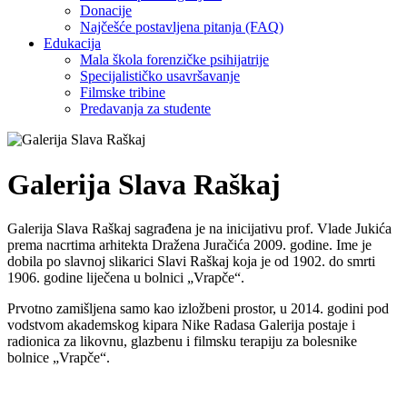
Donacije
Najčešće postavljena pitanja (FAQ)
Edukacija
Mala škola forenzičke psihijatrije
Specijalističko usavršavanje
Filmske tribine
Predavanja za studente
Galerija Slava Raškaj
Galerija Slava Raškaj sagrađena je na inicijativu prof. Vlade Jukića
prema nacrtima arhitekta Dražena Juračića 2009. godine. Ime je
dobila po slavnoj slikarici Slavi Raškaj koja je od 1902. do smrti
1906. godine liječena u bolnici „Vrapče“.
Prvotno zamišljena samo kao izložbeni prostor, u 2014. godini pod
vodstvom akademskog kipara Nike Radasa Galerija postaje i
radionica za likovnu, glazbenu i filmsku terapiju za bolesnike
bolnice „Vrapče“.