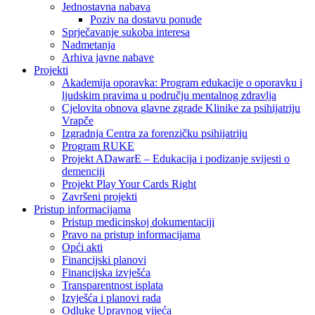
Jednostavna nabava
Poziv na dostavu ponude
Sprječavanje sukoba interesa
Nadmetanja
Arhiva javne nabave
Projekti
Akademija oporavka: Program edukacije o oporavku i
ljudskim pravima u području mentalnog zdravlja
Cjelovita obnova glavne zgrade Klinike za psihijatriju
Vrapče
Izgradnja Centra za forenzičku psihijatriju
Program RUKE
Projekt ADawarE – Edukacija i podizanje svijesti o
demenciji
Projekt Play Your Cards Right
Završeni projekti
Pristup informacijama
Pristup medicinskoj dokumentaciji
Pravo na pristup informacijama
Opći akti
Financijski planovi
Financijska izvješća
Transparentnost isplata
Izvješća i planovi rada
Odluke Upravnog vijeća