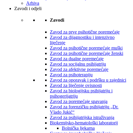
Arhiva
Zavodi i odjeli
Zavodi
Zavod za prve psihotične poremećaje
Zavod za dijagnostiku i intenzivno
liječenje
Zavod za psihotične poremećaje muški
Zavod za psihotične poremećaje ženski
Zavod za dualne poremećaje
Zavod za socijalnu psihijatriju
Zavod za afektivne poremećaje
Zavod za psihoterapiju
Zavod za oporavak i podršku u zajednici
Zavod za liječenje ovisnosti
Zavod za biologijsku psihijatriju i
psihogerijatriju
Zavod za poremećaje spavanja
Zavod za forenzičku psihijatriju „Dr.
Vlado Jukić“
Zavod za psihijatrijska istraživanja
Biokemijsko-hematološki laboratorij
Bolnička ljekarna