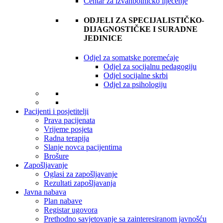
Centar za izvanbolničko liječenje
ODJELI ZA SPECIJALISTIČKO-
DIJAGNOSTIČKE I SURADNE
JEDINICE
Odjel za somatske poremećaje
Odjel za socijalnu pedagogiju
Odjel socijalne skrbi
Odjel za psihologiju
Pacijenti i posjetitelji
Prava pacijenata
Vrijeme posjeta
Radna terapija
Slanje novca pacijentima
Brošure
Zapošljavanje
Oglasi za zapošljavanje
Rezultati zapošljavanja
Javna nabava
Plan nabave
Registar ugovora
Prethodno savjetovanje sa zainteresiranom javnošću