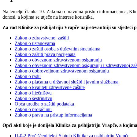
Na temelju članka 10. Zakona o pravu na pristup informacijama, Klinik
donosi, a kojima se utječe na interese korisnika.
Za rad Klinike za psihijatriju Vrapče najrelevantniji su sljedeći p
Zakon o zdravstvenoj zaštiti
Zakon o ustanovama
Zakon o zaštiti osoba s duševnim smetnjama
Zakon o zaštiti prava pacijenata
Zakon o obveznom zdravstvenom osiguranju
Zakon o obveznom zdravstvenom osiguranju i zdravstvenoj zašti
Zakon o dobrovoljnom zdravstvenom osiguranju
Zakon o radu
Zakon o plaćama u državnoj službi i javnim službama
Zakon o kvaliteti zdravstvene zaštite
Zakon o liječništvu
Zakon o sestrinstvu
Opća uredba o zaštiti podataka
Zakon o proračunu
Zakon o pravu na pristup informacijama
Opći akti koje je donijela Klinika za psihijatriju Vrapče, a kojima
U-0-2 Pročišćeni tekst Statuta Klinike za psihijatriju Vrapče