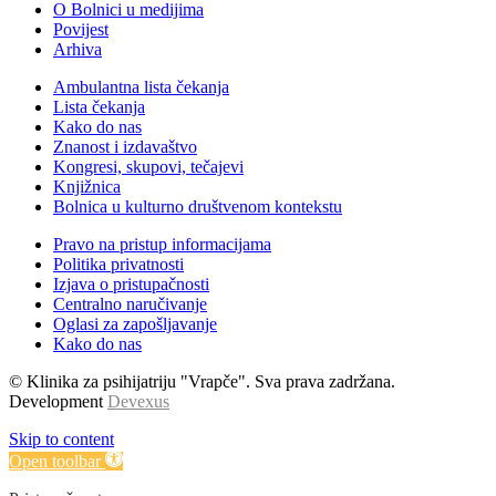
O Bolnici u medijima
Povijest
Arhiva
Ambulantna lista čekanja
Lista čekanja
Kako do nas
Znanost i izdavaštvo
Kongresi, skupovi, tečajevi
Knjižnica
Bolnica u kulturno društvenom kontekstu
Pravo na pristup informacijama
Politika privatnosti
Izjava o pristupačnosti
Centralno naručivanje
Oglasi za zapošljavanje
Kako do nas
© Klinika za psihijatriju "Vrapče". Sva prava zadržana.
Development
Devexus
Skip to content
Open toolbar