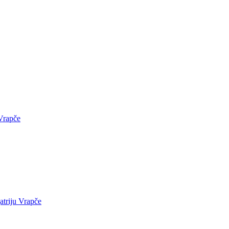
 Vrapče
jatriju Vrapče