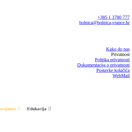
+385 1 3780 777
bolnica@bolnica-vrapce.hr
Kako do nas
Privatnost
Politika privatnosti
Dokumentacija o privatnosti
Postavke kolačića
WebMail
macijama
Edukacija