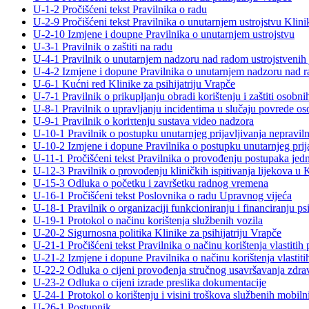
U-1-2 Pročišćeni tekst Pravilnika o radu
U-2-9 Pročišćeni tekst Pravilnika o unutarnjem ustrojstvu Klinik
U-2-10 Izmjene i doupne Pravilnika o unutarnjem ustrojstvu
U-3-1 Pravilnik o zaštiti na radu
U-4-1 Pravilnik o unutarnjem nadzoru nad radom ustrojstvenih j
U-4-2 Izmjene i dopune Pravilnika o unutarnjem nadzoru nad ra
U-6-1 Kućni red Klinike za psihijatriju Vrapče
U-7-1 Pravilnik o prikupljanju obradi korištenju i zaštiti osobn
U-8-1 Pravilnik o upravljanju incidentima u slučaju povrede o
U-9-1 Pravilnik o koriτtenju sustava video nadzora
U-10-1 Pravilnik o postupku unutarnjeg prijavljivanja nepraviln
U-10-2 Izmjene i dopune Pravilnika o postupku unutarnjeg prija
U-11-1 Pročišćeni tekst Pravilnika o provođenju postupaka je
U-12-3 Pravilnik o provođenju kliničkih ispitivanja lijekova u Kl
U-15-3 Odluka o početku i završetku radnog vremena
U-16-1 Pročišćeni tekst Poslovnika o radu Upravnog vijeća
U-18-1 Pravilnik o organizaciji funkcioniranju i financiranju psi
U-19-1 Protokol o načinu korištenja službenih vozila
U-20-2 Sigurnosna politika Klinike za psihijatriju Vrapče
U-21-1 Pročišćeni tekst Pravilnika o načinu korištenja vlastitih 
U-21-2 Izmjene i dopune Pravilnika o načinu korištenja vlastitih
U-22-2 Odluka o cijeni provođenja stručnog usavršavanja zdravs
U-23-2 Odluka o cijeni izrade preslika dokumentacije
U-24-1 Protokol o korištenju i visini troškova službenih mobiln
U-26-1 Postupnik