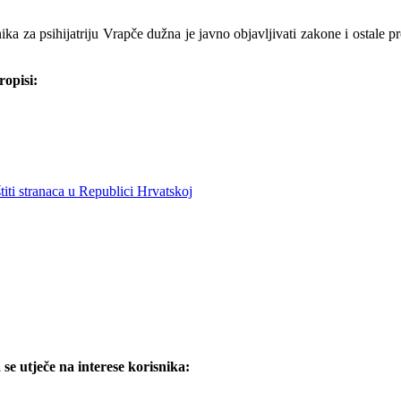
a za psihijatriju Vrapče dužna je javno objavljivati zakone i ostale p
ropisi:
ti stranaca u Republici Hrvatskoj
 se utječe na interese korisnika: