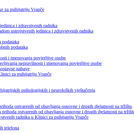
e za psihijatriju Vrapče
edinica i zdravstvenih radnika
dom ustrojstvenih jedinica i zdravstvenih radnika
ih podataka
sobnih podataka
osti i imenovanja povjerljive osobe
vljivanja nepravilnosti i imenovanja povjerljive osobe
dnostavne nabave
inici za psihijatriju Vrapče
hijatrijskih psihologijskih i neuroloških vještačenja
prihoda ostvarenih od obavljanja osnovne i drugih djelatnosti na tržištu
 prihoda ostvarenih od obavljanja osnovne i drugih djelatnosti na tržišt
tvenih radnika u Klinici za psihijatriju Vrapče
ih telefona