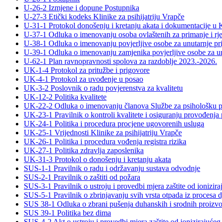
U-26-2 Izmjene i dopune Postupnika
U-27-3 Etički kodeks Klinike za psihijatriju Vrapče
U-31-1 Protokol donošenju i kretanju akata i dokumentacije u Kl
U-37-1 Odluka o imenovanju osoba ovlaštenih za primanje i rješ
U-38-1 Odluka o imenovanju povjerljive osobe za unutarnje prij
U-39-1 Odluka o imenovanju zamjenika povjerljive osobe za unut
U-62-1 Plan ravnopravnosti spolova za razdoblje 2023.-2026.
UK-1-4 Protokol za pritužbe i prigovore
UK-4-1 Protokol za uvođenje u posao
UK-3-2 Poslovnik o radu povjerenstva za kvalitetu
UK-12-2 Politika kvalitete
UK-22-2 Odluka o imenovanju članova Službe za psihološku 
UK-23-1 Pravilnik o kontroli kvalitete i osiguranju provođenja p
UK-24-1 Politika i procedura procjene ugovorenih usluga
UK-25-1 Vrijednosti Klinike za psihijatriju Vrapče
UK-26-1 Politika i procedura vođenja registra rizika
UK-27-1 Politika zdravlja zaposlenika
UK-31-3 Protokol o donošenju i kretanju akata
SUS-1-1 Pravilnik o radu i održavanju sustava odvodnje
SUS-2-1 Pravilnik o zaštiti od požara
SUS-3-1 Pravilnik o ustroju i provedbi mjera zaštite od ionizira
SUS-5-1 Pravilnik o zbrinjavanju svih vrsta otpada iz procesa dj
SUS 38-1 Odluka o zbrani pušenja duhanskih i srodnih proizvo
SUS 39-1 Politika bez dima
SUS-4-2 Akt o ustroju i provedbi mjera zaštite od ionizirajućeg