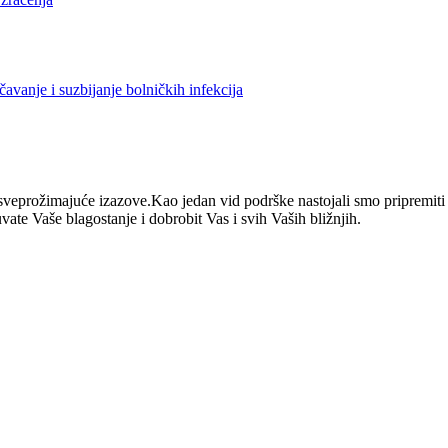
avanje i suzbijanje bolničkih infekcija
eprožimajuće izazove.Kao jedan vid podrške nastojali smo pripremiti r
e Vaše blagostanje i dobrobit Vas i svih Vaših bližnjih.