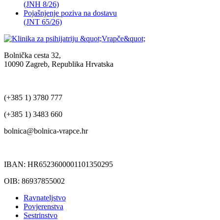
(JNH 8/26)
Pojašnjenje poziva na dostavu
(JNT 65/26)
Bolnička cesta 32,
10090 Zagreb, Republika Hrvatska
(+385 1) 3780 777
(+385 1) 3483 660
bolnica@bolnica-vrapce.hr
IBAN: HR6523600001101350295
OIB: 86937855002
Ravnateljstvo
Povjerenstva
Sestrinstvo