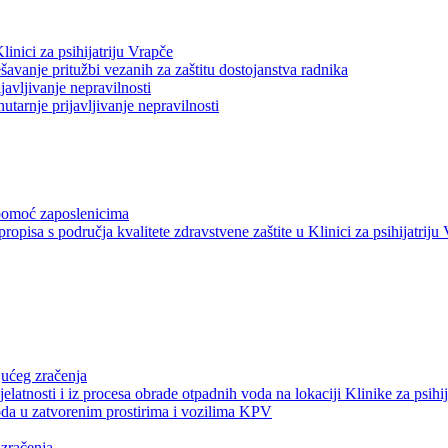
inici za psihijatriju Vrapče
avanje pritužbi vezanih za zaštitu dostojanstva radnika
avljivanje nepravilnosti
arnje prijavljivanje nepravilnosti
pomoć zaposlenicima
ropisa s područja kvalitete zdravstvene zaštite u Klinici za psihijatriju
jućeg zračenja
elatnosti i iz procesa obrade otpadnih voda na lokaciji Klinike za psihi
da u zatvorenim prostirima i vozilima KPV
 zračenja