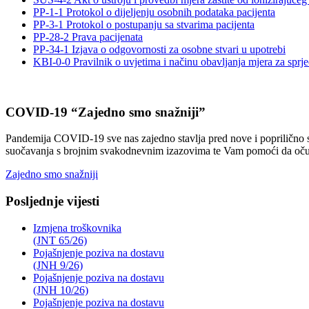
PP-1-1 Protokol o dijeljenju osobnih podataka pacijenta
PP-3-1 Protokol o postupanju sa stvarima pacijenta
PP-28-2 Prava pacijenata
PP-34-1 Izjava o odgovornosti za osobne stvari u upotrebi
KBI-0-0 Pravilnik o uvjetima i načinu obavljanja mjera za sprječ
COVID-19 “Zajedno smo snažniji”
Pandemija COVID-19 sve nas zajedno stavlja pred nove i poprilično sv
suočavanja s brojnim svakodnevnim izazovima te Vam pomoći da očuvat
Zajedno smo snažniji
Posljednje vijesti
Izmjena troškovnika
(JNT 65/26)
Pojašnjenje poziva na dostavu
(JNH 9/26)
Pojašnjenje poziva na dostavu
(JNH 10/26)
Pojašnjenje poziva na dostavu