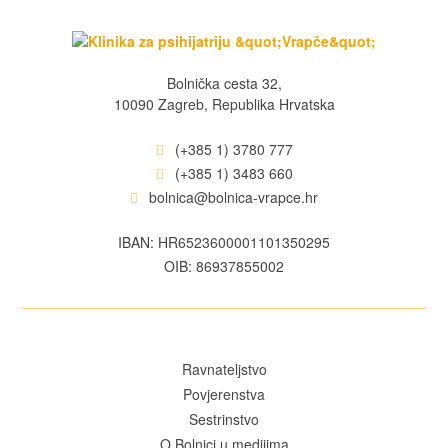
Bolnička cesta 32,
10090 Zagreb, Republika Hrvatska
(+385 1) 3780 777
(+385 1) 3483 660
bolnica@bolnica-vrapce.hr
IBAN: HR6523600001101350295
OIB: 86937855002
Ravnateljstvo
Povjerenstva
Sestrinstvo
O Bolnici u medijima