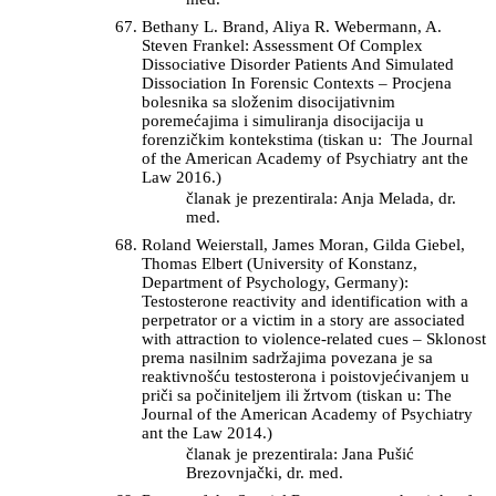
Bethany L. Brand, Aliya R. Webermann, A.
Steven Frankel: Assessment Of Complex
Dissociative Disorder Patients And Simulated
Dissociation In Forensic Contexts – Procjena
bolesnika sa složenim disocijativnim
poremećajima i simuliranja disocijacija u
forenzičkim kontekstima (tiskan u: The Journal
of the American Academy of Psychiatry ant the
Law 2016.)
članak je prezentirala: Anja Melada, dr.
med.
Roland Weierstall, James Moran, Gilda Giebel,
Thomas Elbert (University of Konstanz,
Department of Psychology, Germany):
Testosterone reactivity and identification with a
perpetrator or a victim in a story are associated
with attraction to violence-related cues – Sklonost
prema nasilnim sadržajima povezana je sa
reaktivnošću testosterona i poistovjećivanjem u
priči sa počiniteljem ili žrtvom (tiskan u: The
Journal of the American Academy of Psychiatry
ant the Law 2014.)
članak je prezentirala: Jana Pušić
Brezovnjački, dr. med.