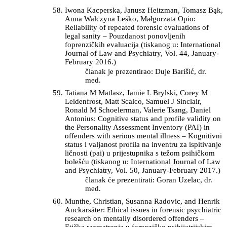
Iwona Kacperska, Janusz Heitzman, Tomasz Bąk,
Anna Walczyna Leśko, Małgorzata Opio:
Reliability of repeated forensic evaluations of
legal sanity – Pouzdanost ponovljenih
foprenzičkih evaluacija (tiskanog u: International
Journal of Law and Psychiatry, Vol. 44, January-
February 2016.)
članak je prezentirao: Duje Barišić, dr.
med.
Tatiana M Matlasz, Jamie L Brylski, Corey M
Leidenfrost, Matt Scalco, Samuel J Sinclair,
Ronald M Schoelerman, Valerie Tsang, Daniel
Antonius: Cognitive status and profile validity on
the Personality Assessment Inventory (PAI) in
offenders with serious mental illness – Kognitivni
status i valjanost profila na inventru za ispitivanje
ličnosti (pai) u prijestupnika s težom psihičkom
bolešću (tiskanog u: International Journal of Law
and Psychiatry, Vol. 50, January-February 2017.)
članak će prezentirati: Goran Uzelac, dr.
med.
Munthe, Christian, Susanna Radovic, and Henrik
Anckarsäter: Ethical issues in forensic psychiatric
research on mentally disordered offenders –
Etička razmatranja u forenzičko psihijatrijskim