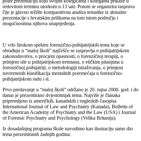
point prezentaciju koju svojim kolegicama i kolegama prikaže u
redovitom terminu utorkom u 13 sati. Potom se organizira rasprava
čije je glavno težište komparativna analiza tematike iz aktualne
prezentacije s hrvatskim prilikama na tom istom području i
mogućnostima njihova unaprjeđenja.
U vrlo širokom spektru forenzično-psihijatrijskih tema koje se
obrađuju u “maloj školi” najčešće se raspravlja o psihijatrijskom
zakonodavstvu, o procjeni opasnosti, o forenzičnoj terapiji, o
primjeni sile u psihijatrijskom tretmanu, o etičkim pitanjima u
forenzičnoj psihijatriji, o metodologiji istraživanja, o primjeni
suvremenih klasifikacija mentalnih poremećaja u forenzično-
psihijatrijskom radu i sl.
Prvo predavanje u “maloj školi” održano je 20. rujna 2000. god. i do
danas je prezentirano dvjestotinjak tema. Najviše je članaka
pripremljeno iz američkih, kanadskih i engleskih časopisa
International Journal of Law and Psychiatry (Kanada), Bulletin of
the American Academy of Psychiatry and the Law (USA) i Journal
of Forensic Psychiatry and Psychology (Velika Britanija).
Iz dosadašnjeg programa škole navodimo kao ilustraciju samo dio
tema prezentiranih zadnjih godina: