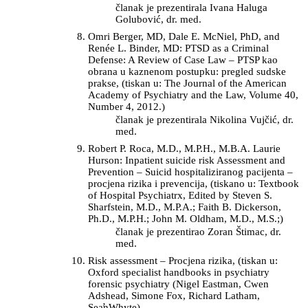
članak je prezentirala Ivana Haluga
Golubović, dr. med.
Omri Berger, MD, Dale E. McNiel, PhD, and
Renée L. Binder, MD: PTSD as a Criminal
Defense: A Review of Case Law – PTSP kao
obrana u kaznenom postupku: pregled sudske
prakse, (tiskan u: The Journal of the American
Academy of Psychiatry and the Law, Volume 40,
Number 4, 2012.)
članak je prezentirala Nikolina Vujčić, dr.
med.
Robert P. Roca, M.D., M.P.H., M.B.A. Laurie
Hurson: Inpatient suicide risk Assessment and
Prevention – Suicid hospitaliziranog pacijenta –
procjena rizika i prevencija, (tiskano u: Textbook
of Hospital Psychiatrx, Edited by Steven S.
Sharfstein, M.D., M.P.A.; Faith B. Dickerson,
Ph.D., M.P.H.; John M. Oldham, M.D., M.S.;)
članak je prezentirao Zoran Štimac, dr.
med.
Risk assessment – Procjena rizika, (tiskan u:
Oxford specialist handbooks in psychiatry
forensic psychiatry (Nigel Eastman, Cwen
Adshead, Simone Fox, Richard Latham,
Sea̛nWhyte)