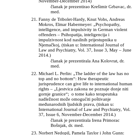
November-December 2014)
članak je prezentirao Krešimir Grbavac, dr.
med.
Fanny de Tribolet-Hardy, Knut Vohs, Andreas
Mokros, Elmar Habermeyer: „Psychopathy,
intelligence, and impulsivity in German violent
offenders – Psihopatija, inteligencija i
impulzivnost kod nasilnih prijestupnika u
Njemačkoj, (tiskan u: International Journal of
Law and Psychiatry, Vol. 37, Issue 3, May – June
2014.)
članak je prezentirala Ana Kolovrat, dr.
med.
Michael L. Perlin: „The ladder of the law has no
top and no bottom“: How therapeutic
jurisprudence can give life to international human
rights – „Ljestvica zakona ne poznaje donje niti
gornje granice“; o tome kako terapeutska
nadležnost može omogućiti poštivanje
međunarodnih ljudskih prava, (tiskan u:
International Journal of Law and Psychiatry, Vol.
37, Issue 6, November-December 2014.)
članak je prezentirala Irena Primorac
Bošnjak, dr. med.
Norbert Nedopil, Pamela Taylor i John Gunn: