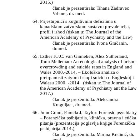
2015.)
članak je prezentirala: Tihana Zadravec
Vrbanc, dr. med.
Prijestupnici s kognitivnim deficitima u
kanadskom zatvorskom sustavu: prevalencija,
profil i ishod (tiskan u: The Journal of the
American Academy of Psychiatry and the Law)
članak je prezentirala: Ivona Gračanin,
dr.med.
Esther F.J.C. van Ginneken, Alex Sutherland,
Toon Melleman: An ecological analysis of prison
overcrowding and suicide rates in England and
Wales 2000.-2014. – Ekološka analiza o
pretrpanosti zatvora i stopi suicida u Engleskoj i
Walesu 2000. -2014. (tiskan u: The Journal of
the American Academy of Psychiatry ant the Law
2017.)
članak je prezentirala: Aleksandra
Kraguljac , dr. med.
John Gunn, Pamela J. Taylor: Forensic psychiatry
– Forenzička psihijatrija, klinička, pravna i etička
pitanja (prezentacija poglavlja knjige Forenzička
psihijatrija 2014.)
članak je prezentirala: Marina Krstinić, dr.
med.