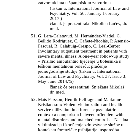
zatvorenicima u španjolskim zatvorima
(tiskan u: International Journal of Law and
Psychiatry, Vol. 50, January-February
2017.)
članak je prezentirala: Nikolina Lučev, dr.
med.
G. Lera-Calatayud, M. Hernández-Viadel, C.
Bellido Rodriguez, C. Cañete-Nicolás, P. Asensio-
Pascual, R. Calabuig-Crespo, C. Leal-Cerós:
Involuntary outpatient treatment in patients with
severe mental illness: A one-year follow-up study
– Prisilno ambulantno liječenje u bolesnika s
teškom mentalnom bolešću: praćenje
jednogodišnje studije (tiskan u: International
Journal of Law and Psychiatry, Vol. 37, Issue 3,
May-June 2014.%)
članak će prezentirati: Snježana Mikolaš,
dr. med.
Mats Persson, Henrik Belfrage and Marianne
Kristiansson: Violent victimization and health
service utilization in a forensic psychiatric
context: a comparison between offenders with
mental disorders and matched controls – Nasilna
viktimizacija i korištenje zdravstvene službe u
kontekstu forenzičke psihijatrije: usporedba