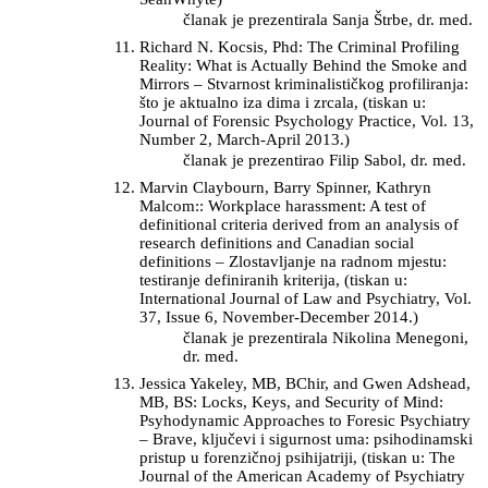
članak je prezentirala Sanja Štrbe, dr. med.
Richard N. Kocsis, Phd: The Criminal Profiling
Reality: What is Actually Behind the Smoke and
Mirrors – Stvarnost kriminalističkog profiliranja:
što je aktualno iza dima i zrcala, (tiskan u:
Journal of Forensic Psychology Practice, Vol. 13,
Number 2, March-April 2013.)
članak je prezentirao Filip Sabol, dr. med.
Marvin Claybourn, Barry Spinner, Kathryn
Malcom:: Workplace harassment: A test of
definitional criteria derived from an analysis of
research definitions and Canadian social
definitions – Zlostavljanje na radnom mjestu:
testiranje definiranih kriterija, (tiskan u:
International Journal of Law and Psychiatry, Vol.
37, Issue 6, November-December 2014.)
članak je prezentirala Nikolina Menegoni,
dr. med.
Jessica Yakeley, MB, BChir, and Gwen Adshead,
MB, BS: Locks, Keys, and Security of Mind:
Psyhodynamic Approaches to Foresic Psychiatry
– Brave, ključevi i sigurnost uma: psihodinamski
pristup u forenzičnoj psihijatriji, (tiskan u: The
Journal of the American Academy of Psychiatry