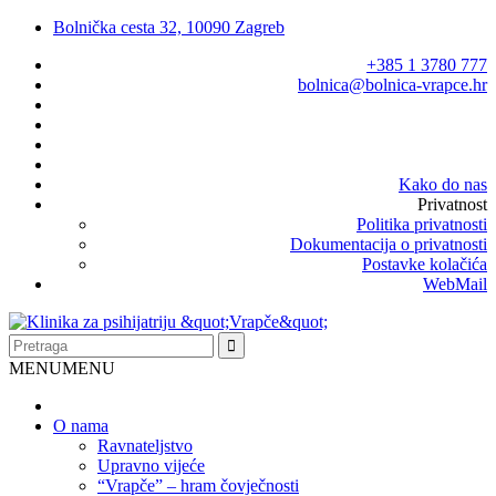
Bolnička cesta 32, 10090 Zagreb
+385 1 3780 777
bolnica@bolnica-vrapce.hr
Kako do nas
Privatnost
Politika privatnosti
Dokumentacija o privatnosti
Postavke kolačića
WebMail
MENU
MENU
O nama
Ravnateljstvo
Upravno vijeće
“Vrapče” – hram čovječnosti