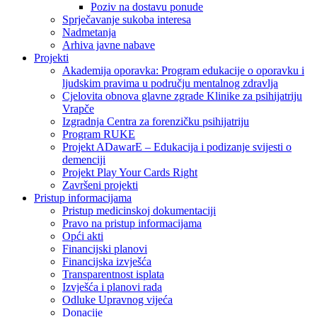
Poziv na dostavu ponude
Sprječavanje sukoba interesa
Nadmetanja
Arhiva javne nabave
Projekti
Akademija oporavka: Program edukacije o oporavku i
ljudskim pravima u području mentalnog zdravlja
Cjelovita obnova glavne zgrade Klinike za psihijatriju
Vrapče
Izgradnja Centra za forenzičku psihijatriju
Program RUKE
Projekt ADawarE – Edukacija i podizanje svijesti o
demenciji
Projekt Play Your Cards Right
Završeni projekti
Pristup informacijama
Pristup medicinskoj dokumentaciji
Pravo na pristup informacijama
Opći akti
Financijski planovi
Financijska izvješća
Transparentnost isplata
Izvješća i planovi rada
Odluke Upravnog vijeća
Donacije