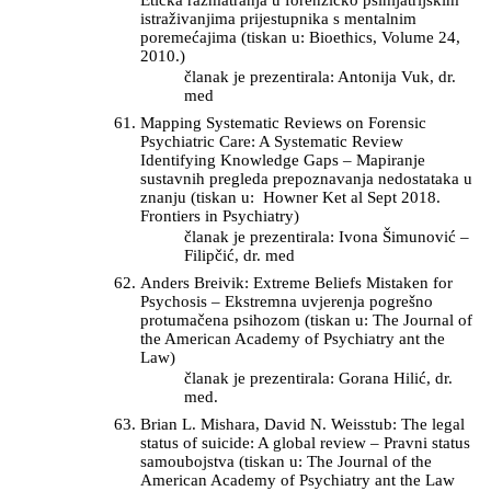
istraživanjima prijestupnika s mentalnim
poremećajima (tiskan u: Bioethics, Volume 24,
2010.)
članak je prezentirala: Antonija Vuk, dr.
med
Mapping Systematic Reviews on Forensic
Psychiatric Care: A Systematic Review
Identifying Knowledge Gaps – Mapiranje
sustavnih pregleda prepoznavanja nedostataka u
znanju (tiskan u: Howner Ket al Sept 2018.
Frontiers in Psychiatry)
članak je prezentirala: Ivona Šimunović –
Filipčić, dr. med
Anders Breivik: Extreme Beliefs Mistaken for
Psychosis – Ekstremna uvjerenja pogrešno
protumačena psihozom (tiskan u: The Journal of
the American Academy of Psychiatry ant the
Law)
članak je prezentirala: Gorana Hilić, dr.
med.
Brian L. Mishara, David N. Weisstub: The legal
status of suicide: A global review – Pravni status
samoubojstva (tiskan u: The Journal of the
American Academy of Psychiatry ant the Law