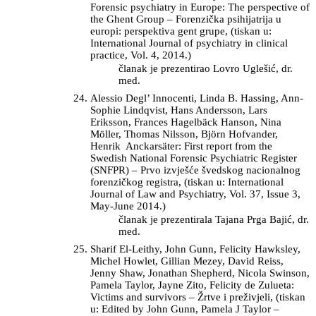
Forensic psychiatry in Europe: The perspective of
the Ghent Group – Forenzička psihijatrija u
europi: perspektiva gent grupe, (tiskan u:
International Journal of psychiatry in clinical
practice, Vol. 4, 2014.)
članak je prezentirao Lovro Uglešić, dr.
med.
Alessio Degl’ Innocenti, Linda B. Hassing, Ann-
Sophie Lindqvist, Hans Andersson, Lars
Eriksson, Frances Hagelbäck Hanson, Nina
Möller, Thomas Nilsson, Björn Hofvander,
Henrik Anckarsäter: First report from the
Swedish National Forensic Psychiatric Register
(SNFPR) – Prvo izvješće švedskog nacionalnog
forenzičkog registra, (tiskan u: International
Journal of Law and Psychiatry, Vol. 37, Issue 3,
May-June 2014.)
članak je prezentirala Tajana Prga Bajić, dr.
med.
Sharif El-Leithy, John Gunn, Felicity Hawksley,
Michel Howlet, Gillian Mezey, David Reiss,
Jenny Shaw, Jonathan Shepherd, Nicola Swinson,
Pamela Taylor, Jayne Zito, Felicity de Zulueta:
Victims and survivors – Žrtve i preživjeli, (tiskan
u: Edited by John Gunn, Pamela J Taylor –