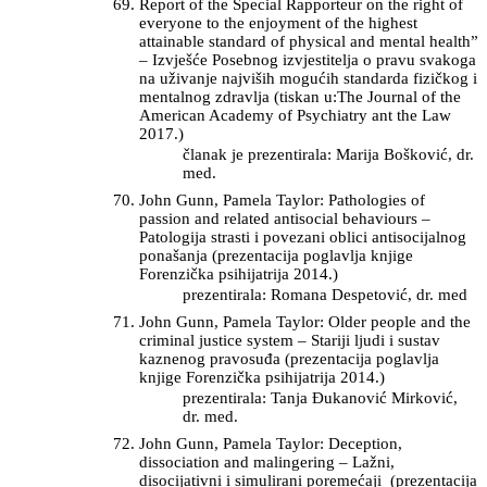
Report of the Special Rapporteur on the right of
everyone to the enjoyment of the highest
attainable standard of physical and mental health”
– Izvješće Posebnog izvjestitelja o pravu svakoga
na uživanje najviših mogućih standarda fizičkog i
mentalnog zdravlja (tiskan u:The Journal of the
American Academy of Psychiatry ant the Law
2017.)
članak je prezentirala: Marija Bošković, dr.
med.
John Gunn, Pamela Taylor: Pathologies of
passion and related antisocial behaviours –
Patologija strasti i povezani oblici antisocijalnog
ponašanja (prezentacija poglavlja knjige
Forenzička psihijatrija 2014.)
prezentirala: Romana Despetović, dr. med
John Gunn, Pamela Taylor: Older people and the
criminal justice system – Stariji ljudi i sustav
kaznenog pravosuđa (prezentacija poglavlja
knjige Forenzička psihijatrija 2014.)
prezentirala: Tanja Đukanović Mirković,
dr. med.
John Gunn, Pamela Taylor: Deception,
dissociation and malingering – Lažni,
disocijativni i simulirani poremećaji (prezentacija