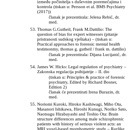
između počinitelja s duševnim poremećajima i
kontrola (tiskan u: Persson et al. BMS Psychiatry
(2017))
članak je prezentirala: Jelena Rebić, dr.
med.
Thomas G.Gutheil, Frank M.Dattilio: The
question of bias for expert witnesses (pitanje
pristranosti sudskog vještaka) – (tiskan u:
Practical approaches to forensic mental health
testimonmy, thomas g. gutheil / frank m. dattilio)
članak je prezentirala: Dijana Lucijanić, dr.
med.
James W. Hicks: Legal regulation of psychiatry –
Zakonska regulacija psihijatrije – II. dio
(tiskan u: Principles & practice of forensic
psychiatry, Edited by Richard Bosner,
Edition 2)
članak će prezentirati Irena Burazin, dr.
med.
Noriomi Kuroki, Hiroko Kashiwagi, Miho Ota,
Masanori Ishikawa, Hiroshi Kunugi, Noriko Sato,
Naotsugu Hirabayashi and Toshio Ota: Brain
structure differences among male schizophrenic
patients with history of serious violent acts: an
MRI voxel-based morphometric study – Razlike