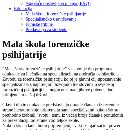
Najčešće postavljena pitanja (FAQ)
Edukacija
Mala škola forenzičke psihijatrije
Specijalističko usavršavanje
Filmske tribine
Predavanja za studente
Mala škola forenzičke
psihijatrije
“Mala škola forenzične psihijatrije” sastavni je dio programa
edukacije za liječnike na specijalizaciji na područja psihijatrije u
Zavodu za forenzičku psihijatriju kojoj je glavni cilj upoznavanje
specijalizanata s najnovijim razvojnim trendovima u svjetskoj
forenzičnoj psihijatriji i s mogućnostima njihove potencijalne
primjene i u našoj državi.
Glavni dio te edukacije predstavljaju obrade članaka iz recentne
strane literature koje pripremaju sami specijalizanti nakon što su
prethodno izabrali “svoju” temu iz većeg broja članaka ponuđenih
za prezentaciju od strane voditeljice škole.
Nakon što ti članci budu pripremljeni, svaki izlagač sačini power