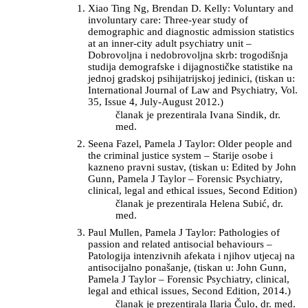
Xiao Ting Ng, Brendan D. Kelly: Voluntary and
involuntary care: Three-year study of
demographic and diagnostic admission statistics
at an inner-city adult psychiatry unit –
Dobrovoljna i nedobrovoljna skrb: trogodišnja
studija demografske i dijagnostičke statistike na
jednoj gradskoj psihijatrijskoj jedinici, (tiskan u:
International Journal of Law and Psychiatry, Vol.
35, Issue 4, July-August 2012.)
članak je prezentirala Ivana Sindik, dr.
med.
Seena Fazel, Pamela J Taylor: Older people and
the criminal justice system – Starije osobe i
kazneno pravni sustav, (tiskan u: Edited by John
Gunn, Pamela J Taylor – Forensic Psychiatry,
clinical, legal and ethical issues, Second Edition)
članak je prezentirala Helena Subić, dr.
med.
Paul Mullen, Pamela J Taylor: Pathologies of
passion and related antisocial behaviours –
Patologija intenzivnih afekata i njihov utjecaj na
antisocijalno ponašanje, (tiskan u: John Gunn,
Pamela J Taylor – Forensic Psychiatry, clinical,
legal and ethical issues, Second Edition, 2014.)
članak je prezentirala Ilaria Čulo, dr. med.