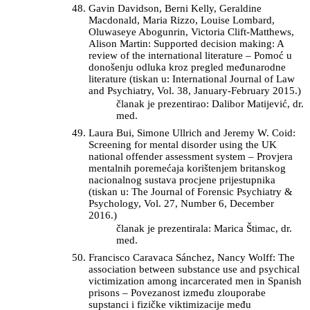
Gavin Davidson, Berni Kelly, Geraldine
Macdonald, Maria Rizzo, Louise Lombard,
Oluwaseye Abogunrin, Victoria Clift-Matthews,
Alison Martin: Supported decision making: A
review of the international literature – Pomoć u
donošenju odluka kroz pregled međunarodne
literature (tiskan u: International Journal of Law
and Psychiatry, Vol. 38, January-February 2015.)
članak je prezentirao: Dalibor Matijević, dr.
med.
Laura Bui, Simone Ullrich and Jeremy W. Coid:
Screening for mental disorder using the UK
national offender assessment system – Provjera
mentalnih poremećaja korištenjem britanskog
nacionalnog sustava procjene prijestupnika
(tiskan u: The Journal of Forensic Psychiatry &
Psychology, Vol. 27, Number 6, December
2016.)
članak je prezentirala: Marica Štimac, dr.
med.
Francisco Caravaca Sánchez, Nancy Wolff: The
association between substance use and psychical
victimization among incarcerated men in Spanish
prisons – Povezanost između zlouporabe
supstanci i fizičke viktimizacije među