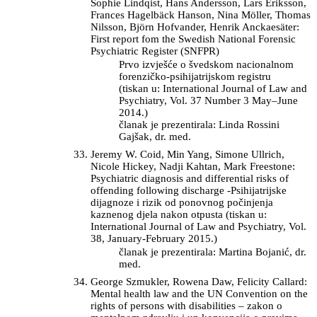
Sophie Lindqist, Hans Andersson, Lars Eriksson,
Frances Hagelbäck Hanson, Nina Möller, Thomas
Nilsson, Björn Hofvander, Henrik Anckaesäter:
First report fom the Swedish National Forensic
Psychiatric Register (SNFPR)
Prvo izvješće o švedskom nacionalnom
forenzičko-psihijatrijskom registru
(tiskan u: International Journal of Law and
Psychiatry, Vol. 37 Number 3 May–June
2014.)
članak je prezentirala: Linda Rossini
Gajšak, dr. med.
Jeremy W. Coid, Min Yang, Simone Ullrich,
Nicole Hickey, Nadji Kahtan, Mark Freestone:
Psychiatric diagnosis and differential risks of
offending following discharge -Psihijatrijske
dijagnoze i rizik od ponovnog počinjenja
kaznenog djela nakon otpusta (tiskan u:
International Journal of Law and Psychiatry, Vol.
38, January-February 2015.)
članak je prezentirala: Martina Bojanić, dr.
med.
George Szmukler, Rowena Daw, Felicity Callard:
Mental health law and the UN Convention on the
rights of persons with disabilities – zakon o