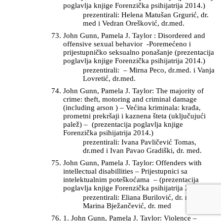
poglavlja knjige Forenzička psihijatrija 2014.)
prezentirali: Helena Matušan Grgurić, dr.
med i Vedran Orešković, dr.med.
John Gunn, Pamela J. Taylor : Disordered and
offensive sexual behavior -Poremećeno i
prijestupničko seksualno ponašanje (prezentacija
poglavlja knjige Forenzička psihijatrija 2014.)
prezentirali: – Mirna Peco, dr.med. i Vanja
Lovretić, dr.med.
John Gunn, Pamela J. Taylor: The majority of
crime: theft, motoring and criminal damage
(including arson ) – Većina kriminala: krađa,
prometni prekršaji i kaznena šteta (uključujući
palež) – (prezentacija poglavlja knjige
Forenzička psihijatrija 2014.)
prezentirali: Ivana Pavličević Tomas,
dr.med i Ivan Pavao Gradiški, dr. med.
John Gunn, Pamela J. Taylor: Offenders with
intellectual disabillities – Prijestupnici sa
intelektualnim poteškoćama – (prezentacija
poglavlja knjige Forenzička psihijatrija 2014.)
prezentirali: Eliana Burilović, dr. med. i
Marina Bježančević, dr. med
1. John Gunn, Pamela J. Taylor: Violence –