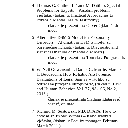
Thomas G. Gutheil I Frank M. Dattilio: Special
Problems for Experts – Posebni problemi
vještaka, (tiskan u: Practical Approaches to
Forensic Mental Health Testimony)
članak je prezentirao Oliver Ojdanić, dr.
med.
Alternative DSM-5 Model for Personality
Disorders – Alternativni DSM-5 model za
poremećaje ličnosti, (tiskan u: Diagnostic and
statistical manual of mental disorders)
članak je prezentirao Tomislav Pongrac, dr.
med.
W. Neil Gowensmith, Daniel C. Murrie, Marcus
T. Boccaccini: How Reliable Are Forensic
Evaluations of Legal Sanity? – Koliko su
pouzdane procjene ubrojivosti?, (tiskan u: Law
and Human Behavior, Vol. 37, 98-106, No 2,
2013.)
članak je prezentirala Slađana Zlatarević
Stanić, dr. med.
Richard M. Sostowski, MD, DFAPA: How to
choose an Expert Witness – Kako izabrati
vještaka, (tiskan u: Facility manager, Februar-
March 2011.)