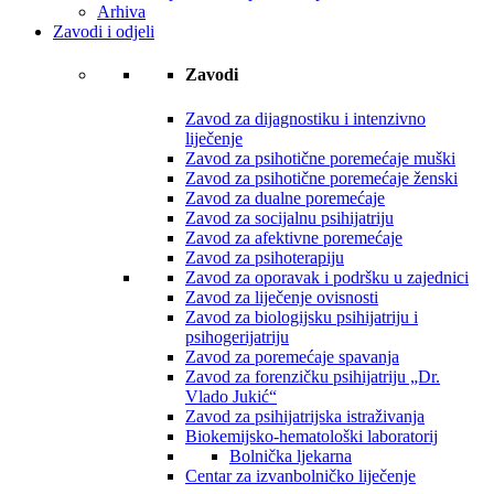
Arhiva
Zavodi i odjeli
Zavodi
Zavod za dijagnostiku i intenzivno
liječenje
Zavod za psihotične poremećaje muški
Zavod za psihotične poremećaje ženski
Zavod za dualne poremećaje
Zavod za socijalnu psihijatriju
Zavod za afektivne poremećaje
Zavod za psihoterapiju
Zavod za oporavak i podršku u zajednici
Zavod za liječenje ovisnosti
Zavod za biologijsku psihijatriju i
psihogerijatriju
Zavod za poremećaje spavanja
Zavod za forenzičku psihijatriju „Dr.
Vlado Jukić“
Zavod za psihijatrijska istraživanja
Biokemijsko-hematološki laboratorij
Bolnička ljekarna
Centar za izvanbolničko liječenje