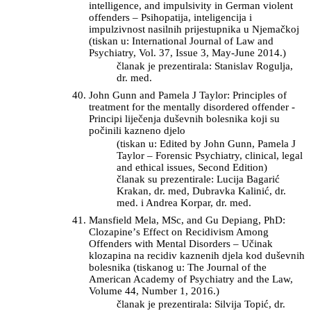
intelligence, and impulsivity in German violent
offenders – Psihopatija, inteligencija i
impulzivnost nasilnih prijestupnika u Njemačkoj
(tiskan u: International Journal of Law and
Psychiatry, Vol. 37, Issue 3, May-June 2014.)
članak je prezentirala: Stanislav Rogulja,
dr. med.
John Gunn and Pamela J Taylor: Principles of
treatment for the mentally disordered offender -
Principi liječenja duševnih bolesnika koji su
počinili kazneno djelo
(tiskan u: Edited by John Gunn, Pamela J
Taylor – Forensic Psychiatry, clinical, legal
and ethical issues, Second Edition)
članak su prezentirale: Lucija Bagarić
Krakan, dr. med, Dubravka Kalinić, dr.
med. i Andrea Korpar, dr. med.
Mansfield Mela, MSc, and Gu Depiang, PhD:
Clozapineʼs Effect on Recidivism Among
Offenders with Mental Disorders – Učinak
klozapina na recidiv kaznenih djela kod duševnih
bolesnika (tiskanog u: The Journal of the
American Academy of Psychiatry and the Law,
Volume 44, Number 1, 2016.)
članak je prezentirala: Silvija Topić, dr.