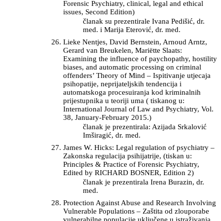
Forensic Psychiatry, clinical, legal and ethical
issues, Second Edition)
članak su prezentirale Ivana Pedišić, dr.
med. i Marija Eterović, dr. med.
Lieke Nentjes, David Bernstein, Arnoud Arntz,
Gerard van Breukelen, Mariëtte Slaats:
Examining the influence of paychopathy, hostility
biases, and automatic processing on criminal
offenders’ Theory of Mind – Ispitivanje utjecaja
psihopatije, neprijateljskih tendencija i
automatskoga procesuiranja kod kriminalnih
prijestupnika u teoriji uma ( tiskanog u:
International Journal of Law and Psychiatry, Vol.
38, January-February 2015.)
članak je prezentirala: Azijada Srkalović
Imširagić, dr. med.
James W. Hicks: Legal regulation of psychiatry –
Zakonska regulacija psihijatrije, (tiskan u:
Principles & Practice of Forensic Psychiatry,
Edited by RICHARD BOSNER, Edition 2)
članak je prezentirala Irena Burazin, dr.
med.
Protection Against Abuse and Research Involving
Vulnerable Populations – Zaštita od zlouporabe
vulnerabilne populacije uključene u istraživanja,