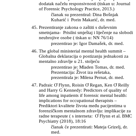
dodatak načelu responsivnosti (tiskan u: Journal
of Forensic Psychology Practice, 2013.)
članak su prezentiral: Dina Bošnjak
Kuharić i Porin Makarić, dr. med.
Prezentiranje zakona o zaštiti s duševnim
smetnjama- Prisilni smještaj i liječenje na slobodi
neubrojive osobe ( tiskan u: NN 76/14)
prezentirao je: Igor Damašek, dr. med.
The global ministerial mental health summit –
Globalna deklaracija o postizanju jednakosti za
mentalno zdravlje u 21. stoljeću
prezentirao je: Mladen Tomas, dr. med.
Prezentacija: Život iza rešetaka,
prezentirala je: Milena Pernat, dr. med.
Padraic Ơ Flynn, Roisin Ơ Regan, Ken Ơ Reilly
and Harry G Kennedy: Predictors of quality of
life among inpatients if forensic mental health:
implications for occupational therapists –
Prediktori kvalitete života među pacijentima u
forenzičkom mentalnom zdravlju: implikacije za
radne terapeute ( s interneta: Ơ Flynn et al. BMC
Psychiatry (2018), 18:16
članak će prezentirati: Mateja Grizelj, dr.
med.