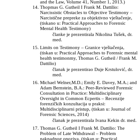
and the Law, Volume 41, Number 1, 2013.)
Thopmas G. Gutheil I Frank M. Dattilio:
Narcissistic Obstacles to Objective Testimony –
Narcistične prepreke za objektivno vještačenje,
(tiskano u: Practical Approaches to Forensic
Mental Health Testimony)
članke je prezentirala Nikolina Tušek, dr.
med.
Limits on Testimony – Granice vještačenja,
(tiskan u: Practical Approaches to Forensic mental
health testimonmy, Thomas G. Gutheil / Frank M.
Dattilio)
članak je prezentirao Duje Krstulović, dr.
med.
Michael Welner,M.D.; Emily E. Davey, M.A.; and
Adam Bernstein, B.A.: Peer-Reviewed Forensic
Consultation in Practice: Multidisciplinary
Oversight in Common Ecpertis – Recenzije
forenzičkih konzultacija u praksi:
Multidisciplinarni pristup, (tiskan u: Journal of
Forensic Sciences, 2014)
članak je prezentirala Ivana Kekin dr. med.
Thomas G. Gutheil I Frank M. Dattilio: The
Problem of Late Withdrawal – Problem
naknadnog opoziva, (tiskan u: Practical