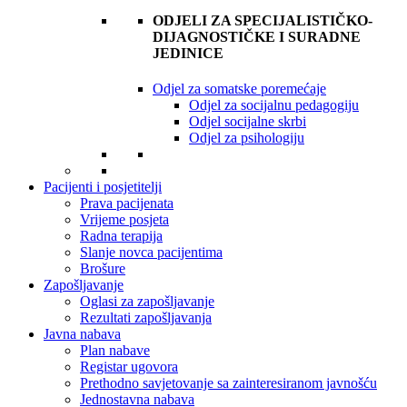
ODJELI ZA SPECIJALISTIČKO-
DIJAGNOSTIČKE I SURADNE
JEDINICE
Odjel za somatske poremećaje
Odjel za socijalnu pedagogiju
Odjel socijalne skrbi
Odjel za psihologiju
Pacijenti i posjetitelji
Prava pacijenata
Vrijeme posjeta
Radna terapija
Slanje novca pacijentima
Brošure
Zapošljavanje
Oglasi za zapošljavanje
Rezultati zapošljavanja
Javna nabava
Plan nabave
Registar ugovora
Prethodno savjetovanje sa zainteresiranom javnošću
Jednostavna nabava