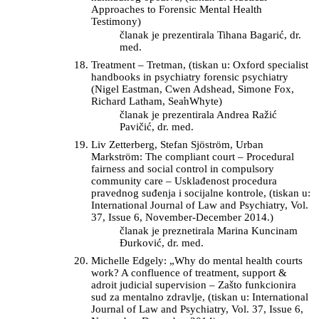
Approaches to Forensic Mental Health
Testimony)
članak je prezentirala Tihana Bagarić, dr.
med.
Treatment – Tretman, (tiskan u: Oxford specialist
handbooks in psychiatry forensic psychiatry
(Nigel Eastman, Cwen Adshead, Simone Fox,
Richard Latham, Sea̛nWhyte)
članak je prezentirala Andrea Ražić
Pavičić, dr. med.
Liv Zetterberg, Stefan Sjöström, Urban
Markström: The compliant court – Procedural
fairness and social control in compulsory
community care – Usklađenost procedura
pravednog suđenja i socijalne kontrole, (tiskan u:
International Journal of Law and Psychiatry, Vol.
37, Issue 6, November-December 2014.)
članak je preznetirala Marina Kuncinam
Đurković, dr. med.
Michelle Edgely: „Why do mental health courts
work? A confluence of treatment, support &
adroit judicial supervision – Zašto funkcionira
sud za mentalno zdravlje, (tiskan u: International
Journal of Law and Psychiatry, Vol. 37, Issue 6,