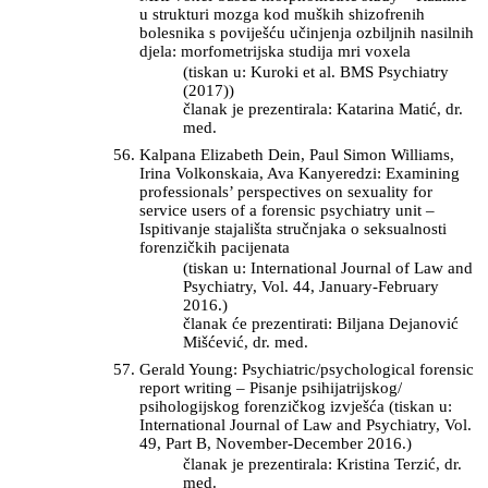
u strukturi mozga kod muških shizofrenih
bolesnika s poviješću učinjenja ozbiljnih nasilnih
djela: morfometrijska studija mri voxela
(tiskan u: Kuroki et al. BMS Psychiatry
(2017))
članak je prezentirala: Katarina Matić, dr.
med.
Kalpana Elizabeth Dein, Paul Simon Williams,
Irina Volkonskaia, Ava Kanyeredzi: Examining
professionals’ perspectives on sexuality for
service users of a forensic psychiatry unit –
Ispitivanje stajališta stručnjaka o seksualnosti
forenzičkih pacijenata
(tiskan u: International Journal of Law and
Psychiatry, Vol. 44, January-February
2016.)
članak će prezentirati: Biljana Dejanović
Mišćević, dr. med.
Gerald Young: Psychiatric/psychological forensic
report writing – Pisanje psihijatrijskog/
psihologijskog forenzičkog izvješća (tiskan u:
International Journal of Law and Psychiatry, Vol.
49, Part B, November-December 2016.)
članak je prezentirala: Kristina Terzić, dr.
med.