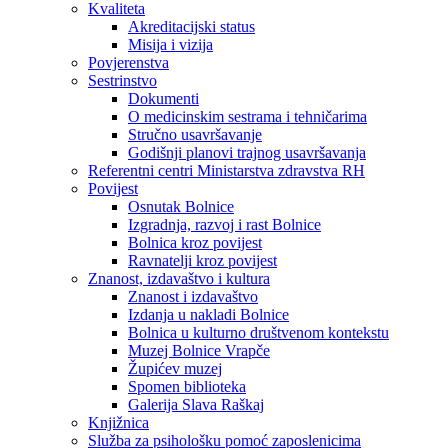
Kvaliteta
Akreditacijski status
Misija i vizija
Povjerenstva
Sestrinstvo
Dokumenti
O medicinskim sestrama i tehničarima
Stručno usavršavanje
Godišnji planovi trajnog usavršavanja
Referentni centri Ministarstva zdravstva RH
Povijest
Osnutak Bolnice
Izgradnja, razvoj i rast Bolnice
Bolnica kroz povijest
Ravnatelji kroz povijest
Znanost, izdavaštvo i kultura
Znanost i izdavaštvo
Izdanja u nakladi Bolnice
Bolnica u kulturno društvenom kontekstu
Muzej Bolnice Vrapče
Župićev muzej
Spomen biblioteka
Galerija Slava Raškaj
Knjižnica
Služba za psihološku pomoć zaposlenicima