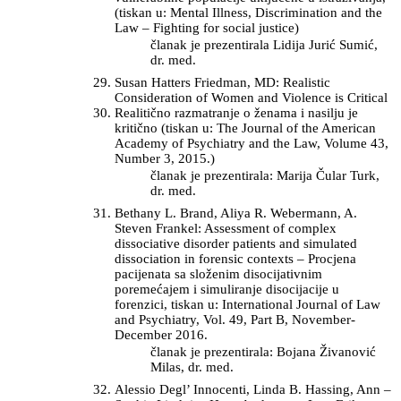
(tiskan u: Mental Illness, Discrimination and the
Law – Fighting for social justice)
članak je prezentirala Lidija Jurić Sumić,
dr. med.
Susan Hatters Friedman, MD: Realistic
Consideration of Women and Violence is Critical
Realitično razmatranje o ženama i nasilju je
kritično (tiskan u: The Journal of the American
Academy of Psychiatry and the Law, Volume 43,
Number 3, 2015.)
članak je prezentirala: Marija Čular Turk,
dr. med.
Bethany L. Brand, Aliya R. Webermann, A.
Steven Frankel: Assessment of complex
dissociative disorder patients and simulated
dissociation in forensic contexts – Procjena
pacijenata sa složenim disocijativnim
poremećajem i simuliranje disocijacije u
forenzici, tiskan u: International Journal of Law
and Psychiatry, Vol. 49, Part B, November-
December 2016.
članak je prezentirala: Bojana Živanović
Milas, dr. med.
Alessio Degl’ Innocenti, Linda B. Hassing, Ann –