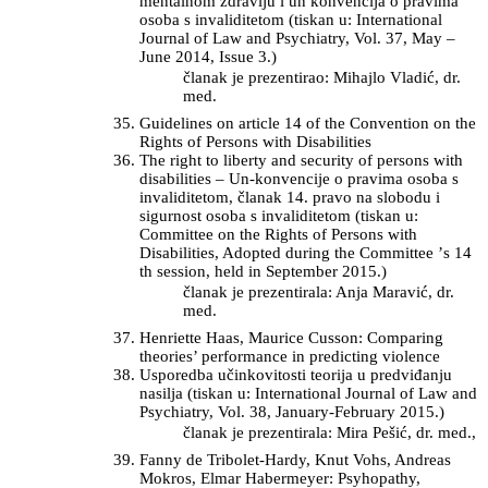
mentalnom zdravlju i un konvencija o pravima
osoba s invaliditetom (tiskan u: International
Journal of Law and Psychiatry, Vol. 37, May –
June 2014, Issue 3.)
članak je prezentirao: Mihajlo Vladić, dr.
med.
Guidelines on article 14 of the Convention on the
Rights of Persons with Disabilities
The right to liberty and security of persons with
disabilities – Un-konvencije o pravima osoba s
invaliditetom, članak 14. pravo na slobodu i
sigurnost osoba s invaliditetom (tiskan u:
Committee on the Rights of Persons with
Disabilities, Adopted during the Committee ʼs 14
th session, held in September 2015.)
članak je prezentirala: Anja Maravić, dr.
med.
Henriette Haas, Maurice Cusson: Comparing
theories’ performance in predicting violence
Usporedba učinkovitosti teorija u predviđanju
nasilja (tiskan u: International Journal of Law and
Psychiatry, Vol. 38, January-February 2015.)
članak je prezentirala: Mira Pešić, dr. med.,
Fanny de Tribolet-Hardy, Knut Vohs, Andreas
Mokros, Elmar Habermeyer: Psyhopathy,