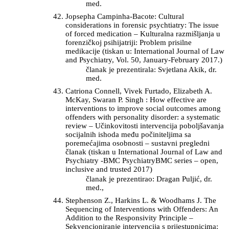
med.
Jopsepha Campinha-Bacote: Cultural
considerations in forensic psychtiatry: The issue
of forced medication – Kulturalna razmišljanja u
forenzičkoj psihijatriji: Problem prisilne
medikacije (tiskan u: International Journal of Law
and Psychiatry, Vol. 50, January-February 2017.)
članak je prezentirala: Svjetlana Akik, dr.
med.
Catriona Connell, Vivek Furtado, Elizabeth A.
McKay, Swaran P. Singh : How effective are
interventions to improve social outcomes among
offenders with personality disorder: a systematic
review – Učinkovitosti intervencija poboljšavanja
socijalnih ishoda među počiniteljima sa
poremećajima osobnosti – sustavni pregledni
članak (tiskan u International Journal of Law and
Psychiatry -BMC PsychiatryBMC series – open,
inclusive and trusted 2017)
članak je prezentirao: Dragan Puljić, dr.
med.,
Stephenson Z., Harkins L. & Woodhams J. The
Sequencing of Interventions with Offenders: An
Addition to the Responsivity Principle –
Sekvencioniranje intervencija s prijestupnicima: