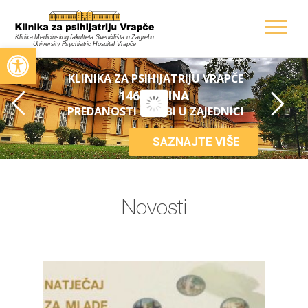
Open toolbar
KLINIKA ZA PSIHIJATRIJU VRAPČE
146 GODINA
PREDANOSTI I SKRBI U ZAJEDNICI
SAZNAJTE VIŠE
Novosti