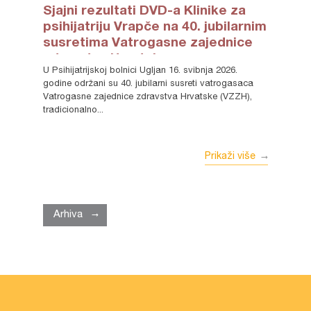
Sjajni rezultati DVD-a Klinike za
psihijatriju Vrapče na 40. jubilarnim
susretima Vatrogasne zajednice
zdravstva Hrvatske u
U Psihijatrijskoj bolnici Ugljan 16. svibnja 2026.
Psihijatrijskoj bolnici Ugljan
godine održani su 40. jubilarni susreti vatrogasaca
Vatrogasne zajednice zdravstva Hrvatske (VZZH),
tradicionalno...
Prikaži više
Arhiva