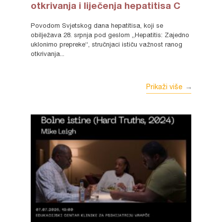
otkrivanja i liječenja hepatitisa C
Povodom Svjetskog dana hepatitisa, koji se
obilježava 28. srpnja pod geslom „Hepatitis: Zajedno
uklonimo prepreke“, stručnjaci ističu važnost ranog
otkrivanja...
Prikaži više