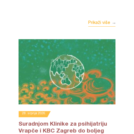
Prikaži više
28. srpnja 2026.
Suradnjom Klinike za psihijatriju
Vrapče i KBC Zagreb do boljeg