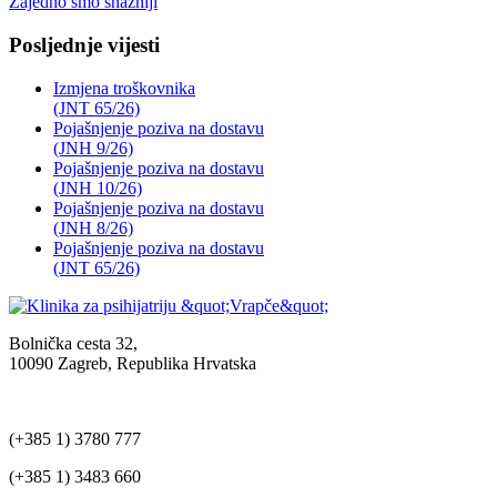
Zajedno smo snažniji
Posljednje vijesti
Izmjena troškovnika
(JNT 65/26)
Pojašnjenje poziva na dostavu
(JNH 9/26)
Pojašnjenje poziva na dostavu
(JNH 10/26)
Pojašnjenje poziva na dostavu
(JNH 8/26)
Pojašnjenje poziva na dostavu
(JNT 65/26)
Bolnička cesta 32,
10090 Zagreb, Republika Hrvatska
(+385 1) 3780 777
(+385 1) 3483 660