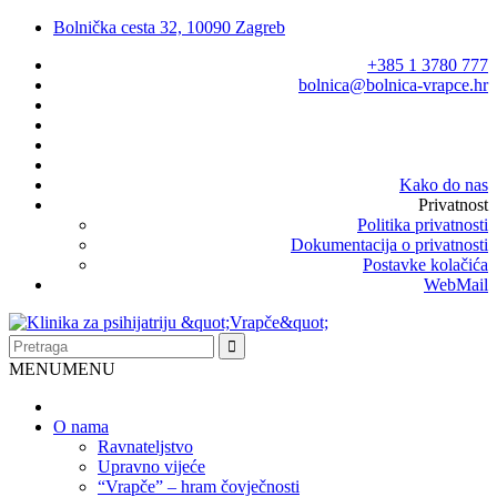
Bolnička cesta 32, 10090 Zagreb
+385 1 3780 777
bolnica@bolnica-vrapce.hr
Kako do nas
Privatnost
Politika privatnosti
Dokumentacija o privatnosti
Postavke kolačića
WebMail
MENU
MENU
O nama
Ravnateljstvo
Upravno vijeće
“Vrapče” – hram čovječnosti