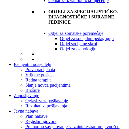
Centar za izvanbolničko liječenje
ODJELI ZA SPECIJALISTIČKO-
DIJAGNOSTIČKE I SURADNE
JEDINICE
Odjel za somatske poremećaje
Odjel za socijalnu pedagogiju
Odjel socijalne skrbi
Odjel za psihologiju
Pacijenti i posjetitelji
Prava pacijenata
Vrijeme posjeta
Radna terapija
Slanje novca pacijentima
Brošure
Zapošljavanje
Oglasi za zapošljavanje
Rezultati zapošljavanja
Javna nabava
Plan nabave
Registar ugovora
Prethodno savjetovanje sa zainteresiranom javnošću