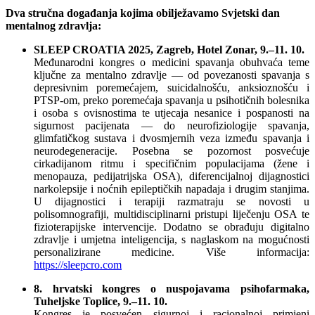
Dva stručna događanja kojima obilježavamo Svjetski dan
mentalnog zdravlja:
SLEEP CROATIA 2025, Zagreb, Hotel Zonar, 9.–11. 10.
Međunarodni kongres o medicini spavanja obuhvaća teme
ključne za mentalno zdravlje — od povezanosti spavanja s
depresivnim poremećajem, suicidalnošću, anksioznošću i
PTSP-om, preko poremećaja spavanja u psihotičnih bolesnika
i osoba s ovisnostima te utjecaja nesanice i pospanosti na
sigurnost pacijenata — do neurofiziologije spavanja,
glimfatičkog sustava i dvosmjernih veza između spavanja i
neurodegeneracije. Posebna se pozornost posvećuje
cirkadijanom ritmu i specifičnim populacijama (žene i
menopauza, pedijatrijska OSA), diferencijalnoj dijagnostici
narkolepsije i noćnih epileptičkih napadaja i drugim stanjima.
U dijagnostici i terapiji razmatraju se novosti u
polisomnografiji, multidisciplinarni pristupi liječenju OSA te
fizioterapijske intervencije. Dodatno se obrađuju digitalno
zdravlje i umjetna inteligencija, s naglaskom na mogućnosti
personalizirane medicine. Više informacija:
https://sleepcro.com
8. hrvatski kongres o nuspojavama psihofarmaka,
Tuheljske Toplice, 9.–11. 10.
Kongres je posvećen sigurnoj i racionalnoj primjeni