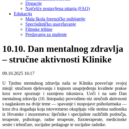
Donacije
Najčešće postavljena pitanja (FAQ)
Edukacija
Mala škola forenzičke psihijatrije
Specijalističko usavršavanje
Filmske tribine
Predavanja za studente
10.10. Dan mentalnog zdravlja
– stručne aktivnosti Klinike
09.10.2025 16:17
U Tjednu mentalnog zdravlja naša se Klinika posvećuje svojoj
misiji: stručnom djelovanju i trajnom unaprjeđenju kvalitete prakse
kroz nove spoznaje i razmjenu iskustava. Uoči i na sam Dan
mentalnog zdravlja (10. listopada) provodimo niz stručnih aktivnosti
s naglaskom na dvije teme — spavanje i nuspojave psihofarmaka —
kroz dva događaja koja istovremeno okupljaju više stotina sudionika
iz Hrvatske i inozemstva: liječnike i specijaliste različitih područja,
terapeute, psihologe, radne terapeute, fizioterapeute, medicinske
sestre i tehničare, socijalne pedagoge te socijalne radnike.