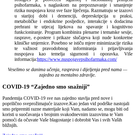
psihofarmaka, s naglaskom na prepoznavanje i smanjenje
rizika nuspojava kroz sve faze liječenja. Razmatraju se izazovi
u starijoj dobi i demenciji, depreskripcija u praksi,
metaboličke i endokrine posljedice, interakcije s dodacima
prehrani te utjecaj lijekova na spavanje i kognitivno
funkcioniranje. Program kombinira plenarne i tematske sesije,
rasprave, e-postere i prikaze slučajeva koji nude konkretne
kliničke smjernice. Posebno se ističu mjere minimizacije rizika
te važnost pravodobnog informiranja i prijavljivanja
nuspojava kao temelja sigurnosti i oporavka. Više
informacija:
https://www.nuspojavepsihofarmaka.com/
Veselimo se danima učenja, rasprava i dijeljenja pred nama —
zajedno za mentalno zdravlje.
COVID-19 “Zajedno smo snažniji”
Pandemija COVID-19 sve nas zajedno stavlja pred nove i
poprilično sveprožimajuće izazove.Kao jedan vid podrške nastojali
smo pripremiti razne materijale koji Vam, nadamo se, mogu biti od
koristi u suočavanja s brojnim svakodnevnim izazovima te Vam
pomoći da očuvate Vaše blagostanje i dobrobit Vas i svih Vaših
bližnjih.