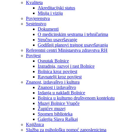
Kvaliteta
Akreditacijski status
Misija i vizija
Povjerenstva
Sestrinstvo
Dokumenti
O medicinskim sestrama i tehničarima
Stručno usavršavanje
Godišnji planovi trajnog usavršavanja
Referentni centri Ministarstva zdravstva RH
Povijest
Osnutak Bolnice
Izgradnja, razvoj i rast Bolnice
Bolnica kroz povijest
Ravnatelji kroz povijest
Znanost, izdavaštvo i kultura
Znanost i izdavaštvo
Izdanja u nakladi Bolnice
Bolnica u kulturno društvenom kontekstu
Muzej Bolnice Vrapče
Župićev muzej
Spomen biblioteka
Galerija Slava Raškaj
Knjižnica
Služba za psihološku pomoć zaposlenicima