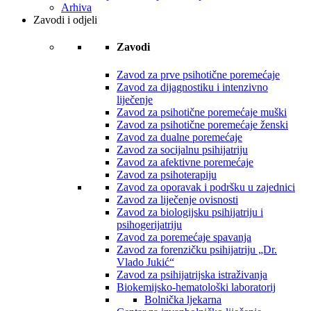
Arhiva
Zavodi i odjeli
Zavodi
Zavod za prve psihotične poremećaje
Zavod za dijagnostiku i intenzivno
liječenje
Zavod za psihotične poremećaje muški
Zavod za psihotične poremećaje ženski
Zavod za dualne poremećaje
Zavod za socijalnu psihijatriju
Zavod za afektivne poremećaje
Zavod za psihoterapiju
Zavod za oporavak i podršku u zajednici
Zavod za liječenje ovisnosti
Zavod za biologijsku psihijatriju i
psihogerijatriju
Zavod za poremećaje spavanja
Zavod za forenzičku psihijatriju „Dr.
Vlado Jukić“
Zavod za psihijatrijska istraživanja
Biokemijsko-hematološki laboratorij
Bolnička ljekarna