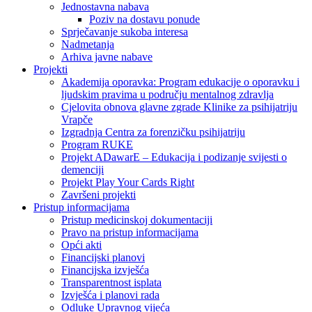
Jednostavna nabava
Poziv na dostavu ponude
Sprječavanje sukoba interesa
Nadmetanja
Arhiva javne nabave
Projekti
Akademija oporavka: Program edukacije o oporavku i
ljudskim pravima u području mentalnog zdravlja
Cjelovita obnova glavne zgrade Klinike za psihijatriju
Vrapče
Izgradnja Centra za forenzičku psihijatriju
Program RUKE
Projekt ADawarE – Edukacija i podizanje svijesti o
demenciji
Projekt Play Your Cards Right
Završeni projekti
Pristup informacijama
Pristup medicinskoj dokumentaciji
Pravo na pristup informacijama
Opći akti
Financijski planovi
Financijska izvješća
Transparentnost isplata
Izvješća i planovi rada
Odluke Upravnog vijeća