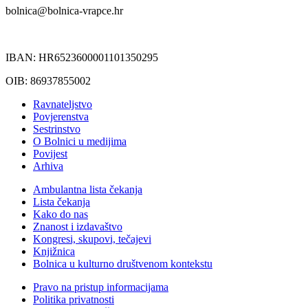
bolnica@bolnica-vrapce.hr
IBAN: HR6523600001101350295
OIB: 86937855002
Ravnateljstvo
Povjerenstva
Sestrinstvo
O Bolnici u medijima
Povijest
Arhiva
Ambulantna lista čekanja
Lista čekanja
Kako do nas
Znanost i izdavaštvo
Kongresi, skupovi, tečajevi
Knjižnica
Bolnica u kulturno društvenom kontekstu
Pravo na pristup informacijama
Politika privatnosti