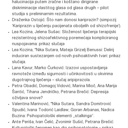
halucinacija putem zračne i koštano dirigirane
diskriminacije vlastitog glasa od glasa drugih – pilot
studija s preliminarnim rezultatima.
Draženka Ostojić: Što nam donosi kariprazin? (simpozij
‘Kariprazin u liječenju pacijenata oboljelih od shizofrenije’).
Lea Kozina, Jelena Sušac: Složenost liječenja terapijski
rezistentnog shizoafektivnog poremećaja kompliciranog
nuspojavama: prikaz slučaja
Lea Kozina, *Nika Sutara, Mateja Grizelj Benussi: Delirij
induciran sustezanjem od novih psihoaktivnih tvari: prikaz
slučaja.
Lana Kavur, Marko Čurković: Izazovi uspostavljanja
ravnoteže između sigurnosti i učinkovitosti u okvirima
dugotrajnog liječenja – slučaj aripiprazola.
Petra Obadić, Domagoj Vidović, Marina Mioč, Ana Marija
Šantić, Tihana Jendričko, Petrana Brečić: Depresija
oživljava snove?
Valentina Marinović, *Nika Sutara, Sandra Domitrović
Spudić, Ivana Todorić Laidlaw, Goran Arbanas, Nadica
Buzina: Psihopatološki elementi „stalkinga“.
Ante Periša, Ivan Čelić, Zvonimir Sušić, Petrana Brečić: