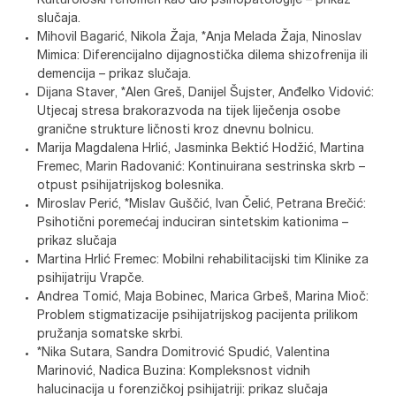
Kulturološki fenomen kao dio psihopatologije – prikaz
slučaja.
Mihovil Bagarić, Nikola Žaja, *Anja Melada Žaja, Ninoslav
Mimica: Diferencijalno dijagnostička dilema shizofrenija ili
demencija – prikaz slučaja.
Dijana Staver, *Alen Greš, Danijel Šujster, Anđelko Vidović:
Utjecaj stresa brakorazvoda na tijek liječenja osobe
granične strukture ličnosti kroz dnevnu bolnicu.
Marija Magdalena Hrlić, Jasminka Bektić Hodžić, Martina
Fremec, Marin Radovanić: Kontinuirana sestrinska skrb –
otpust psihijatrijskog bolesnika.
Miroslav Perić, *Mislav Guščić, Ivan Čelić, Petrana Brečić:
Psihotični poremećaj induciran sintetskim kationima –
prikaz slučaja
Martina Hrlić Fremec: Mobilni rehabilitacijski tim Klinike za
psihijatriju Vrapče.
Andrea Tomić, Maja Bobinec, Marica Grbeš, Marina Mioč:
Problem stigmatizacije psihijatrijskog pacijenta prilikom
pružanja somatske skrbi.
*Nika Sutara, Sandra Domitrović Spudić, Valentina
Marinović, Nadica Buzina: Kompleksnost vidnih
halucinacija u forenzičkoj psihijatriji: prikaz slučaja