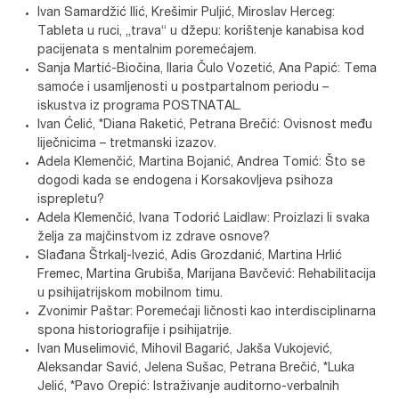
Ivan Samardžić Ilić, Krešimir Puljić, Miroslav Herceg:
Tableta u ruci, „trava“ u džepu: korištenje kanabisa kod
pacijenata s mentalnim poremećajem.
Sanja Martić-Biočina, Ilaria Čulo Vozetić, Ana Papić: Tema
samoće i usamljenosti u postpartalnom periodu –
iskustva iz programa POSTNATAL.
Ivan Ćelić, *Diana Raketić, Petrana Brečić: Ovisnost među
liječnicima – tretmanski izazov.
Adela Klemenčić, Martina Bojanić, Andrea Tomić: Što se
dogodi kada se endogena i Korsakovljeva psihoza
isprepletu?
Adela Klemenčić, Ivana Todorić Laidlaw: Proizlazi li svaka
želja za majčinstvom iz zdrave osnove?
Slađana Štrkalj-Ivezić, Adis Grozdanić, Martina Hrlić
Fremec, Martina Grubiša, Marijana Bavčević: Rehabilitacija
u psihijatrijskom mobilnom timu.
Zvonimir Paštar: Poremećaji ličnosti kao interdisciplinarna
spona historiografije i psihijatrije.
Ivan Muselimović, Mihovil Bagarić, Jakša Vukojević,
Aleksandar Savić, Jelena Sušac, Petrana Brečić, *Luka
Jelić, *Pavo Orepić: Istraživanje auditorno-verbalnih