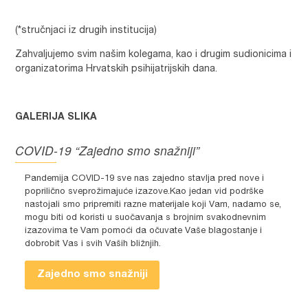
(*stručnjaci iz drugih institucija)
Zahvaljujemo svim našim kolegama, kao i drugim sudionicima i
organizatorima Hrvatskih psihijatrijskih dana.
GALERIJA SLIKA
COVID-19 “Zajedno smo snažniji”
Pandemija COVID-19 sve nas zajedno stavlja pred nove i
poprilično sveprožimajuće izazove.Kao jedan vid podrške
nastojali smo pripremiti razne materijale koji Vam, nadamo se,
mogu biti od koristi u suočavanja s brojnim svakodnevnim
izazovima te Vam pomoći da očuvate Vaše blagostanje i
dobrobit Vas i svih Vaših bližnjih.
Zajedno smo snažniji