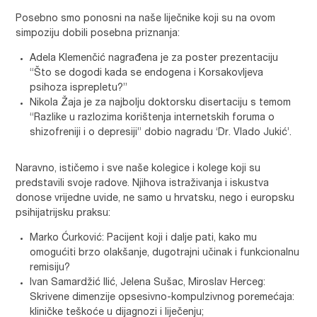
Posebno smo ponosni na naše liječnike koji su na ovom
simpoziju dobili posebna priznanja:
Adela Klemenčić nagrađena je za poster prezentaciju
“Što se dogodi kada se endogena i Korsakovljeva
psihoza isprepletu?”
Nikola Žaja je za najbolju doktorsku disertaciju s temom
“Razlike u razlozima korištenja internetskih foruma o
shizofreniji i o depresiji” dobio nagradu ‘Dr. Vlado Jukić’.
Naravno, ističemo i sve naše kolegice i kolege koji su
predstavili svoje radove. Njihova istraživanja i iskustva
donose vrijedne uvide, ne samo u hrvatsku, nego i europsku
psihijatrijsku praksu:
Marko Ćurković: Pacijent koji i dalje pati, kako mu
omogućiti brzo olakšanje, dugotrajni učinak i funkcionalnu
remisiju?
Ivan Samardžić Ilić, Jelena Sušac, Miroslav Herceg:
Skrivene dimenzije opsesivno-kompulzivnog poremećaja:
kliničke teškoće u dijagnozi i liječenju;