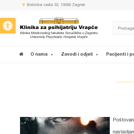
Bolnička cesta 32, 10090 Zagreb
Open toolbar
O nama
Zavodi i odjeli
Pacijenti i p
Poštovani
nastavljam