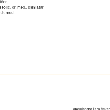
tičar,
tojić
, dr. med., psihijatar
,
dr. med.
Ambulantna lista čekan