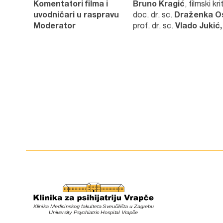
Komentatori filma i
Bruno Kragić
, filmski kri
uvodničari u raspravu
doc. dr. sc.
Draženka Os
Moderator
prof. dr. sc.
Vlado Jukić