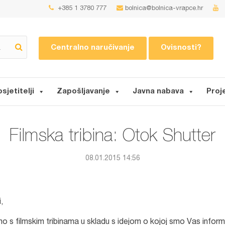
+385 1 3780 777
bolnica@bolnica-vrapce.hr
Centralno naručivanje
Ovisnosti?
osjetitelji
Zapošljavanje
Javna nabava
Proj
Filmska tribina: Otok Shutter
08.01.2015 14:56
,
o s filmskim tribinama u skladu s idejom o kojoj smo Vas informi