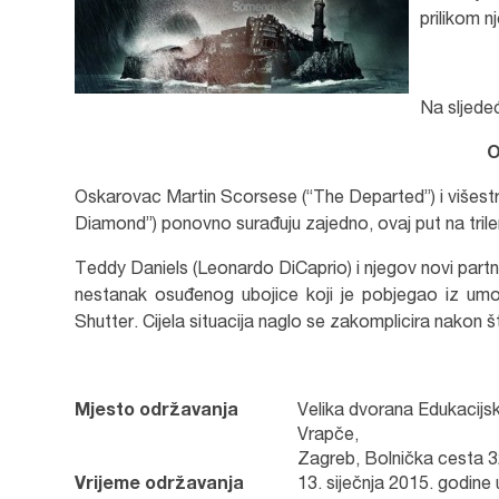
prilikom n
Na sljedeć
O
Oskarovac Martin Scorsese (“The Departed”) i višes
Diamond”) ponovno surađuju zajedno, ovaj put na trile
Teddy Daniels (Leonardo DiCaprio) i njegov novi partne
nestanak osuđenog ubojice koji je pobjegao iz um
Shutter. Cijela situacija naglo se zakomplicira nakon š
Mjesto održavanja
Velika dvorana Edukacijsko
Vrapče,
Zagreb, Bolnička cesta 
Vrijeme održavanja
13. siječnja 2015. godine 