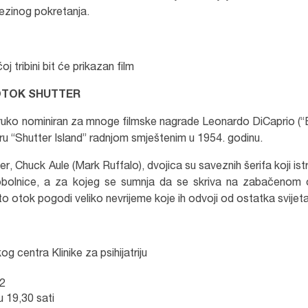
jezinog pokretanja.
oj tribini bit će prikazan film
TOK SHUTTER
truko nominiran za mnoge filmske nagrade Leonardo DiCaprio (
ru “Shutter Island” radnjom smještenim u 1954. godinu.
r, Chuck Aule (Mark Ruffalo), dvojica su saveznih šerifa koji ist
obolnice, a za kojeg se sumnja da se skriva na zabačenom 
to otok pogodi veliko nevrijeme koje ih odvoji od ostatka svijeta
g centra Klinike za psihijatriju
32
u 19,30 sati