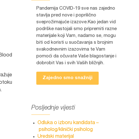
Pandemija COVID-19 sve nas zajedno
stavlja pred nove i poprilično
sveprožimajuće izazove.Kao jedan vid
podrške nastojali smo pripremiti razne
materijale koji Vam, nadamo se, mogu
biti od koristi u suočavanja s brojnim
svakodnevnim izazovima te Vam
“Blood
pomoći da očuvate Vaše blagostanje i
dobrobit Vas i svih Vaših bližnjih.
ražuje
Zajedno smo snažniji
otoku
.
Posljednje vijesti
Odluka o izboru kandidata –
psiholog/klinički psiholog
Uredski materijal