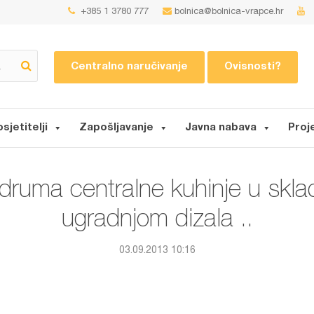
+385 1 3780 777
bolnica@bolnica-vrapce.hr
Centralno naručivanje
Ovisnosti?
osjetitelji
Zapošljavanje
Javna nabava
Proj
ruma centralne kuhinje u sklad
ugradnjom dizala ..
03.09.2013 10:16