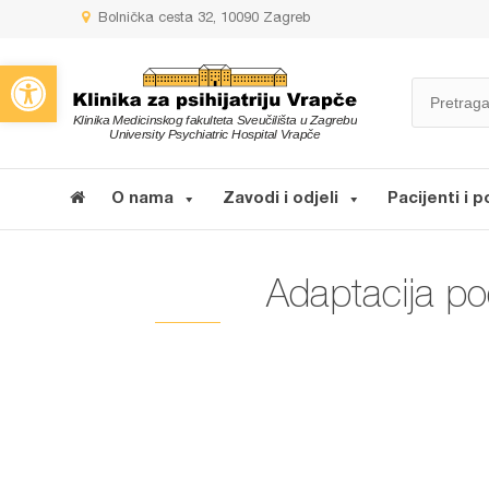
Bolnička cesta 32, 10090 Zagreb
Open toolbar
O nama
Zavodi i odjeli
Pacijenti i p
Adaptacija pod