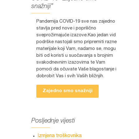
snažniji”
Pandemija COVID-19 sve nas zajedno
stavlja pred nove i poprilično
sveprožimajuće izazove.Kao jedan vid
podrške nastojali smo pripremiti razne
materijale koji Vam, nadamo se, mogu
biti od koristi u suočavanja s brojnim
svakodnevnim izazovima te Vam
pomoći da očuvate Vaše blagostanje i
dobrobit Vas i svih Vaših bližnjih.
Zajedno smo snažniji
Posljednje vijesti
Izmjena troškovnika