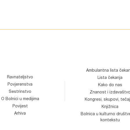
Ambulantna lista čekan
Ravnateljstvo
Lista čekanja
Povjerenstva
Kako do nas
Sestrinstvo
Znanost i izdavaštv
O Bolnici u medijima
Kongresi, skupovi, tečaj
Povijest
Knjižnica
Arhiva
Bolnica u kulturno društ
kontekstu