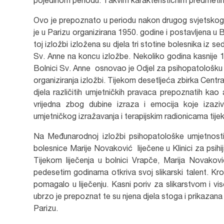
pojedinom periodu. Takvim karakterističnim predmetima
Ovo je prepoznato u periodu nakon drugog svjetskog 
je u Parizu organizirana 1950. godine i postavljena u 
toj izložbi izložena su djela tri stotine bolesnika iz 
Sv. Anne na koncu izložbe. Nekoliko godina kasnije 1
Bolnici Sv. Anne osnovao je Odjel za psihopatološku u
organiziranja izložbi. Tijekom desetljeća zbirka Centr
djela različitih umjetničkih pravaca prepoznatih kao 
vrijedna zbog dubine izraza i emocija koje izazi
umjetničkog izražavanja i terapijskim radionicama tije
Na Međunarodnoj izložbi psihopatološke umjetnosti,
bolesnice Marije Novaković liječene u Klinici za psihij
Tijekom liječenja u bolnici Vrapče, Marija Novakov
pedesetim godinama otkriva svoj slikarski talent. Kroz 
pomagalo u liječenju. Kasni poriv za slikarstvom i v
ubrzo je prepoznat te su njena djela stoga i prikazan
Parizu.