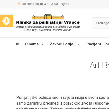
Bolnička cesta 32, 10090 Zagreb
Open toolbar
O nama
Zavodi i odjeli
Pacijenti i p
Art B
Psihijatrijske bolnice širom svijeta imaju u svom sast
samo zanimljivi predmeti iz bolničkog života i uspomene