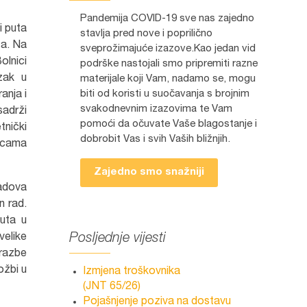
Pandemija COVID-19 sve nas zajedno
i puta
stavlja pred nove i poprilično
sa. Na
sveprožimajuće izazove.Kao jedan vid
olnici
podrške nastojali smo pripremiti razne
ozak u
materijale koji Vam, nadamo se, mogu
biti od koristi u suočavanja s brojnim
anja i
svakodnevnim izazovima te Vam
sadrži
pomoći da očuvate Vaše blagostanje i
tnički
dobrobit Vas i svih Vaših bližnjih.
icama
Zajedno smo snažniji
radova
n rad.
puta u
velike
Posljednje vijesti
brazbe
ožbi u
Izmjena troškovnika
(JNT 65/26)
Pojašnjenje poziva na dostavu