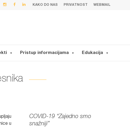
KAKO DO NAS
PRIVATNOST
WEBMAIL
ekti
Pristup informacijama
Edukacija
esnika
COVID-19 “Zajedno smo
pljaju
snažniji”
nice u