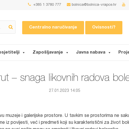
+385 1 3780 777
bolnica@bolnica-vrapce.hr
Centralno naručivanje
Ovisnosti?
osjetitelji
Zapošljavanje
Javna nabava
Proj
rut – snaga likovnih radova bol
27.01.2023 14:05
avu muzeje i galerijske prostore. U tavkim se prostorima ne saku
 iz povijesti, već i predmeti koji su karakteristični za život bol