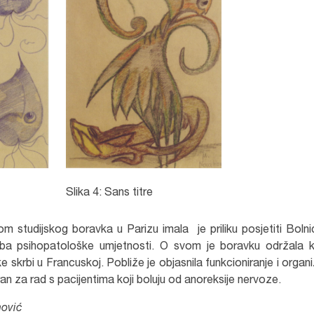
Slika 4: Sans titre
om studijskog boravka u Parizu imala je priliku posjetiti Bolni
ba psihopatološke umjetnosti. O svom je boravku održala k
ke skrbi u Francuskoj. Pobliže je objasnila funkcioniranje i organi
an za rad s pacijentima koji boluju od anoreksije nervoze.
nović