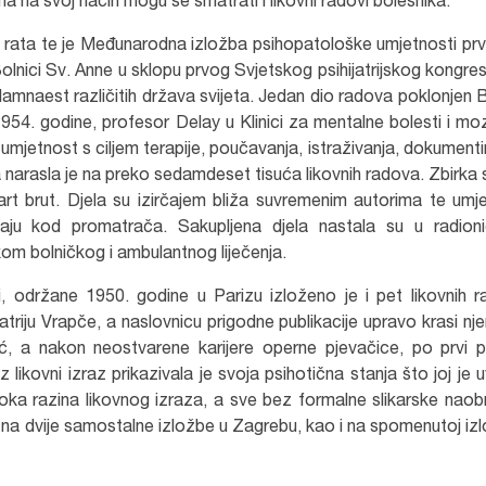
 na svoj način mogu se smatrati i likovni radovi bolesnika.
rata te je Međunarodna izložba psihopatološke umjetnosti prv
Bolnici Sv. Anne u sklopu prvog Svjetskog psihijatrijskog kongre
sedamnaest različitih država svijeta. Jedan dio radova poklonjen B
954. godine, profesor Delay u Klinici za mentalne bolesti i m
mjetnost s ciljem terapije, poučavanja, istraživanja, dokumentir
a narasla je na preko sedamdeset tisuća likovnih radova. Zbirka 
art brut. Djela su izirčajem bliža suvremenim autorima te umje
vaju kod promatrača. Sakupljena djela nastala su u radion
kom bolničkog i ambulantnog liječenja.
 održane 1950. godine u Parizu izloženo je i pet likovnih 
atriju Vrapče, a naslovnicu prigodne publikacije upravo krasi nje
ić, a nakon neostvarene karijere operne pjevačice, po prvi 
likovni izraz prikazivala je svoja psihotična stanja što joj je u
isoka razina likovnog izraza, a sve bez formalne slikarske nao
a na dvije samostalne izložbe u Zagrebu, kao i na spomenutoj izl