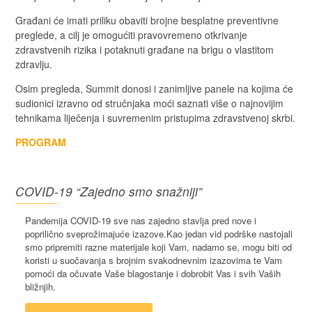
Građani će imati priliku obaviti brojne besplatne preventivne
preglede, a cilj je omogućiti pravovremeno otkrivanje
zdravstvenih rizika i potaknuti građane na brigu o vlastitom
zdravlju.
Osim pregleda, Summit donosi i zanimljive panele na kojima će
sudionici izravno od stručnjaka moći saznati više o najnovijim
tehnikama liječenja i suvremenim pristupima zdravstvenoj skrbi.
PROGRAM
COVID-19 “Zajedno smo snažniji”
Pandemija COVID-19 sve nas zajedno stavlja pred nove i
poprilično sveprožimajuće izazove.Kao jedan vid podrške nastojali
smo pripremiti razne materijale koji Vam, nadamo se, mogu biti od
koristi u suočavanja s brojnim svakodnevnim izazovima te Vam
pomoći da očuvate Vaše blagostanje i dobrobit Vas i svih Vaših
bližnjih.