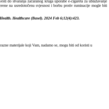
vesti do stvaranja začaranog kruga uporabe e-cigareta za ublažavanje
rene na usredotočenu svjesnost i borbu protiv ruminacije mogle biti
Health. Healthcare (Basel). 2024 Feb 6;12(4):423.
azne materijale koji Vam, nadamo se, mogu biti od koristi u