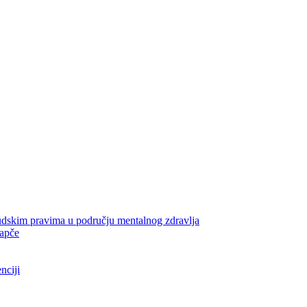
udskim pravima u području mentalnog zdravlja
rapče
nciji