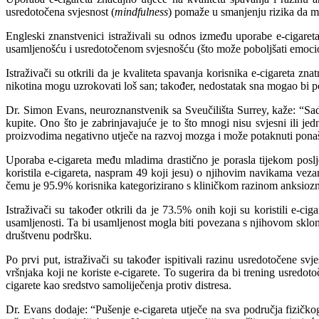
usredotočena svjesnost (
mindfulness
) pomaže u smanjenju rizika da mla
Engleski znanstvenici istraživali su odnos između uporabe e-cigaret
usamljenošću i usredotočenom svjesnošću (što može poboljšati emociona
Istraživači su otkrili da je kvaliteta spavanja korisnika e-cigareta z
nikotina mogu uzrokovati loš san; također, nedostatak sna mogao bi p
Dr. Simon Evans, neuroznanstvenik sa Sveučilišta Surrey, kaže: “Sad
kupite. Ono što je zabrinjavajuće je to što mnogi nisu svjesni ili j
proizvodima negativno utječe na razvoj mozga i može potaknuti pona
Uporaba e-cigareta među mladima drastično je porasla tijekom poslje
koristila e-cigareta, naspram 49 koji jesu) o njihovim navikama vezan
čemu je 95.9% korisnika kategorizirano s kliničkom razinom anksioz
Istraživači su također otkrili da je 73.5% onih koji su koristili e-ci
usamljenosti. Ta bi usamljenost mogla biti povezana s njihovom sklo
društvenu podršku.
Po prvi put, istraživači su također ispitivali razinu usredotočene svj
vršnjaka koji ne koriste e-cigarete. To sugerira da bi trening usredo
cigarete kao sredstvo samoliječenja protiv distresa.
Dr. Evans dodaje: “Pušenje e-cigareta utječe na sva područja fizič