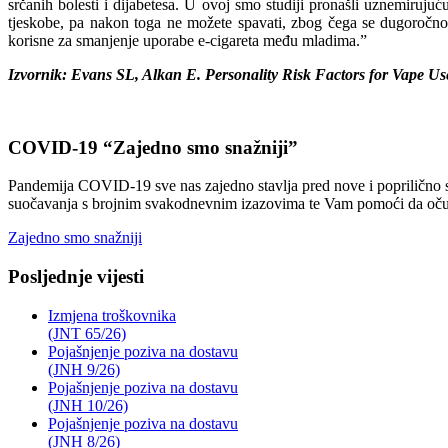
srčanih bolesti i dijabetesa. U ovoj smo studiji pronašli uznemiruj
tjeskobe, pa nakon toga ne možete spavati, zbog čega se dugoročno 
korisne za smanjenje uporabe e-cigareta među mladima.”
Izvornik: Evans SL, Alkan E. Personality Risk Factors for Vape U
COVID-19 “Zajedno smo snažniji”
Pandemija COVID-19 sve nas zajedno stavlja pred nove i poprilično sv
suočavanja s brojnim svakodnevnim izazovima te Vam pomoći da očuvat
Zajedno smo snažniji
Posljednje vijesti
Izmjena troškovnika
(JNT 65/26)
Pojašnjenje poziva na dostavu
(JNH 9/26)
Pojašnjenje poziva na dostavu
(JNH 10/26)
Pojašnjenje poziva na dostavu
(JNH 8/26)