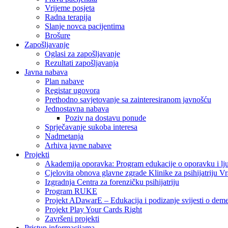
Vrijeme posjeta
Radna terapija
Slanje novca pacijentima
Brošure
Zapošljavanje
Oglasi za zapošljavanje
Rezultati zapošljavanja
Javna nabava
Plan nabave
Registar ugovora
Prethodno savjetovanje sa zainteresiranom javnošću
Jednostavna nabava
Poziv na dostavu ponude
Sprječavanje sukoba interesa
Nadmetanja
Arhiva javne nabave
Projekti
Akademija oporavka: Program edukacije o oporavku i lj
Cjelovita obnova glavne zgrade Klinike za psihijatriju V
Izgradnja Centra za forenzičku psihijatriju
Program RUKE
Projekt ADawarE – Edukacija i podizanje svijesti o deme
Projekt Play Your Cards Right
Završeni projekti
Pristup informacijama