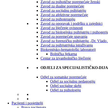
Zavod za psihotične poremećaje ženski
Zavod za dualne poremećaje
Zavod za socijalnu psihijatriju
Zavod za afektivne poremećaje
Zavod za psihoterapiju
Zavod za oporavak i podršku u zajednici
Zavod za liječenje ovisnosti
Zavod za biologijsku psihijatriju i psihogerija
Zavod za poremećaje spavanja
Zavod za forenzičku psihijatriju „Dr. Vlado 
Zavod za psihijatrijska istraživanja
Biokemijsko-hematološki laboratorij
Bolnička ljekarna
Centar za izvanbolničko liječenje
ODJELI ZA SPECIJALISTIČKO-DIJ
Odjel za somatske poremećaje
Odjel za socijalnu pedagogiju
Odjel socijalne skrbi
Odjel za psihologiju
Pacijenti i posjetitelji
Prava pacijenata