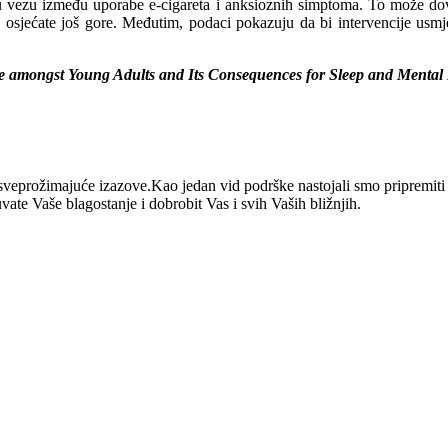
uću vezu između uporabe e-cigareta i anksioznih simptoma. To može do
osjećate još gore. Međutim, podaci pokazuju da bi intervencije usmje
se amongst Young Adults and Its Consequences for Sleep and Mental 
eprožimajuće izazove.Kao jedan vid podrške nastojali smo pripremiti r
e Vaše blagostanje i dobrobit Vas i svih Vaših bližnjih.