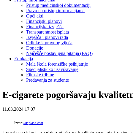
Pristup medicinskoj dokumentaciji
Pravo na pristup informacijama
Opći akti
Financijski planovi
Financijska izvješća
Transparentnost isplata
Izvješća i planovi rada
Odluke Upravnog vijeća
Donacije
Najčešće postavljena pitanja (FAQ)
Edukacija
Mala škola forenzičke psihijatrije
Specijalističko usavršavanje
Filmske tribine
Predavanja za studente
E-cigarete pogoršavaju kvalitet
11.03.2024 17:07
Izvor:
unsplash.com
Uporaba e-cigareta značajno utječe na kvalitetu spavanja i razinu a