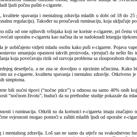
di ljudi počnu pušiti e-cigarete.
a, kvalitete spavanja i mentalnog zdravlja mladih u dobi od 18 do 25 
lnu regulaciju). Također su proučavali ruminaciju, koja uključuje pona
natno niža od one njihovih vršnjaka koji ne koriste e-cigarete, pri čemu 
ovećati uporabu e-cigareta kao načina da se nadoknadi letargija tijekom
a je uobičajeno vidjeti mladu osobu kako puši e-cigarete. Pojava vap
ednostavno umanjuju opasnost takvih proizvoda, vjerujući da nešto što 
šanja koja povećavaju rizik od razvoja problema sa zlouporabom droga
dnjeg desetljeća, a ne zna se dovoljno o njezinim učincima. Kako bi s
im uz e-cigarete, kvalitetu spavanja i mentalno zdravlje. Otkriveno je d
nih simptoma.
garete bili noćni tipovi (“noćne ptice”) u odnosu na samo 40% onih koji i
nosti “noćnom životu”, budući da su prethodne studije pokazale da mlad
esnosti i ruminacija. Otkrili su da korisnici e-cigareta imaju značajno
točene svjesnosti mogao pomoći u zaštiti mladih ljudi od uporabe e-ciga
kog i mentalnog zdravlja. Loš san ne samo da utječe na svakodnevno f