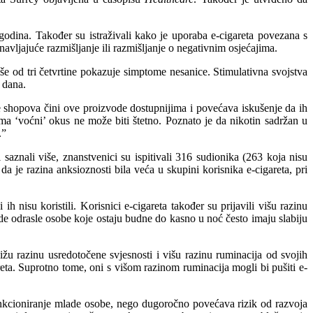
godina. Također su istraživali kako je uporaba e-cigareta povezana s
vljajuće razmišljanje ili razmišljanje o negativnim osjećajima.
više od tri četvrtine pokazuje simptome nesanice. Stimulativna svojstva
 dana.
e shopova čini ove proizvode dostupnijima i povećava iskušenje da ih
ima ‘voćni’ okus ne može biti štetno. Poznato je da nikotin sadržan u
.”
aznali više, znanstvenici su ispitivali 316 sudionika (263 koja nisu
a je razina anksioznosti bila veća u skupini korisnika e-cigareta, pri
h nisu koristili. Korisnici e-cigareta također su prijavili višu razinu
e odrasle osobe koje ostaju budne do kasno u noć često imaju slabiju
 nižu razinu usredotočene svjesnosti i višu razinu ruminacija od svojih
reta. Suprotno tome, oni s višom razinom ruminacija mogli bi pušiti e-
unkcioniranje mlade osobe, nego dugoročno povećava rizik od razvoja