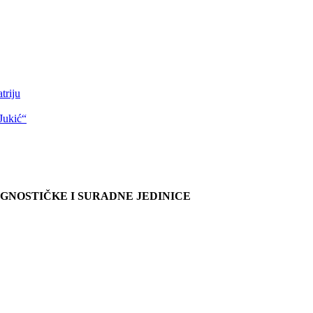
triju
Jukić“
AGNOSTIČKE I SURADNE JEDINICE