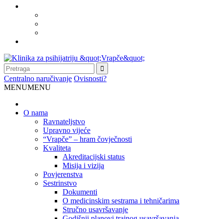
Centralno naručivanje
Ovisnosti?
MENU
MENU
O nama
Ravnateljstvo
Upravno vijeće
“Vrapče” – hram čovječnosti
Kvaliteta
Akreditacijski status
Misija i vizija
Povjerenstva
Sestrinstvo
Dokumenti
O medicinskim sestrama i tehničarima
Stručno usavršavanje
Godišnji planovi trajnog usavršavanja