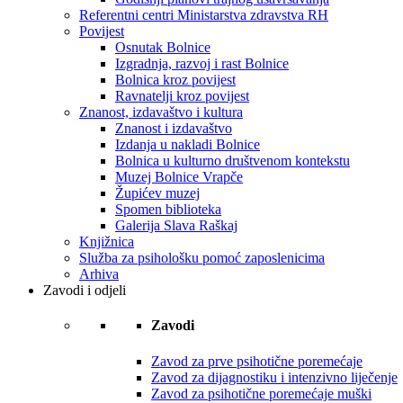
Referentni centri Ministarstva zdravstva RH
Povijest
Osnutak Bolnice
Izgradnja, razvoj i rast Bolnice
Bolnica kroz povijest
Ravnatelji kroz povijest
Znanost, izdavaštvo i kultura
Znanost i izdavaštvo
Izdanja u nakladi Bolnice
Bolnica u kulturno društvenom kontekstu
Muzej Bolnice Vrapče
Župićev muzej
Spomen biblioteka
Galerija Slava Raškaj
Knjižnica
Služba za psihološku pomoć zaposlenicima
Arhiva
Zavodi i odjeli
Zavodi
Zavod za prve psihotične poremećaje
Zavod za dijagnostiku i intenzivno liječenje
Zavod za psihotične poremećaje muški