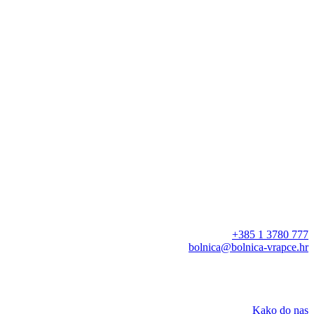
+385 1 3780 777
bolnica@bolnica-vrapce.hr
Kako do nas