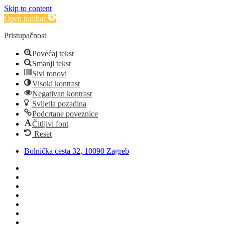
Skip to content
Open toolbar
Pristupačnost
Povećaj tekst
Smanji tekst
Sivi tonovi
Visoki kontrast
Negativan kontrast
Svijetla pozadina
Podcrtane poveznice
Čitljivi font
Reset
Bolnička cesta 32, 10090 Zagreb