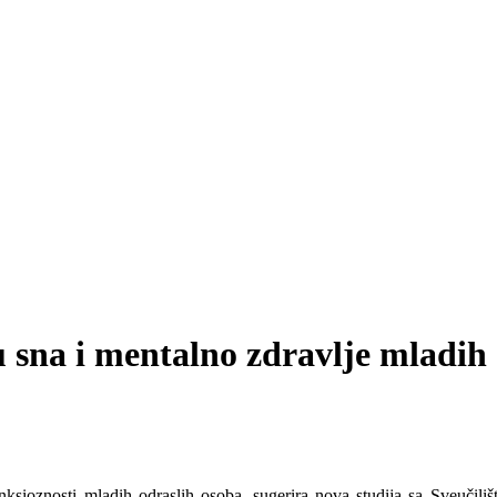
u sna i mentalno zdravlje mladih
nksioznosti mladih odraslih osoba, sugerira nova studija sa Sveučili