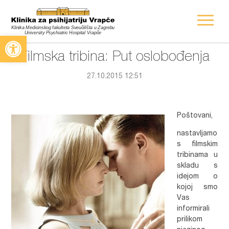
Open toolbar
Filmska tribina: Put oslobođenja
27.10.2015 12:51
Poštovani,
nastavljamo
s filmskim
tribinama u
skladu s
idejom o
kojoj smo
Vas
informirali
prilikom