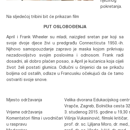
njezinog
pokretanja.
Na sljedećoj tribini bit će prikazan film
PUT OSLOBOĐENJA
April i Frank Wheeler su mladi, naizgled sretan par koji sa
svoje dvoje djece živi u predgrađu Connecticuta 1950.-ih.
Njihovo samopouzdanje zapravo je maska kojom prikrivaju
nezadovoljstvo svojim poslovima i odnosom. Frank radi
dosadni, ali dobro plaćen posao, a April je kućanica koja cijeli
život želi postati glumica. Odlučni u činjenici da se prikažu
boljima od ostalih, odlaze u Francusku očekujući da će tamo
ostvariti svoje snove.
Mjesto održavanja
Velika dvorana Edukacijskog centra 
Vrapče, Zagreb, Bolnička cesta 3
Vrijeme održavanja
3. studenog 2015. godine u 19,30 
Komentatori filma i uvodničari
Višnja Vukasinović, filmski kritičar,
u raspravu
prof. dr. sc. Ljiljana Moro, dr. med.,