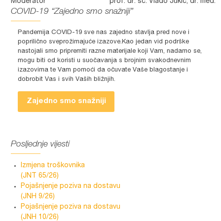
Moderator
prof. dr. sc. Vlado Jukić, dr. med.
COVID-19 “Zajedno smo snažniji”
Pandemija COVID-19 sve nas zajedno stavlja pred nove i
poprilično sveprožimajuće izazove.Kao jedan vid podrške
nastojali smo pripremiti razne materijale koji Vam, nadamo se,
mogu biti od koristi u suočavanja s brojnim svakodnevnim
izazovima te Vam pomoći da očuvate Vaše blagostanje i
dobrobit Vas i svih Vaših bližnjih.
Zajedno smo snažniji
Posljednje vijesti
Izmjena troškovnika
(JNT 65/26)
Pojašnjenje poziva na dostavu
(JNH 9/26)
Pojašnjenje poziva na dostavu
(JNH 10/26)