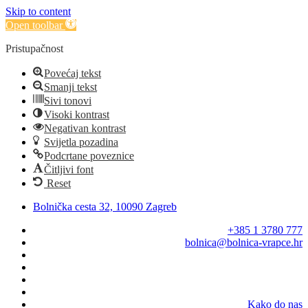
Skip to content
Open toolbar
Pristupačnost
Povećaj tekst
Smanji tekst
Sivi tonovi
Visoki kontrast
Negativan kontrast
Svijetla pozadina
Podcrtane poveznice
Čitljivi font
Reset
Bolnička cesta 32, 10090 Zagreb
+385 1 3780 777
bolnica@bolnica-vrapce.hr
Kako do nas