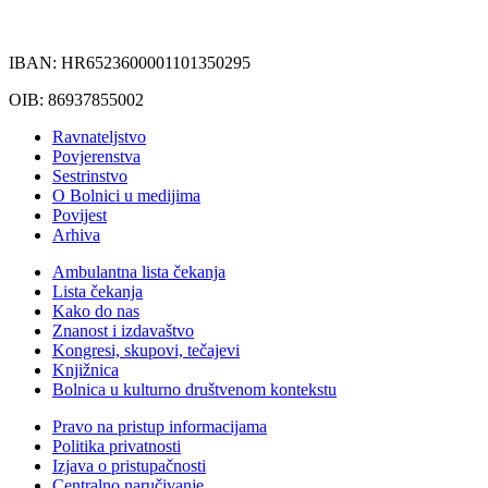
IBAN: HR6523600001101350295
OIB: 86937855002
Ravnateljstvo
Povjerenstva
Sestrinstvo
O Bolnici u medijima
Povijest
Arhiva
Ambulantna lista čekanja
Lista čekanja
Kako do nas
Znanost i izdavaštvo
Kongresi, skupovi, tečajevi
Knjižnica
Bolnica u kulturno društvenom kontekstu
Pravo na pristup informacijama
Politika privatnosti
Izjava o pristupačnosti
Centralno naručivanje