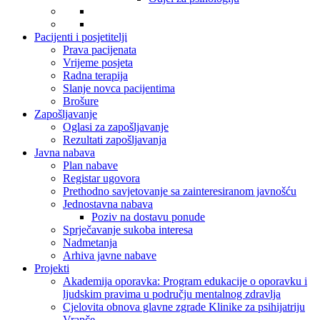
Pacijenti i posjetitelji
Prava pacijenata
Vrijeme posjeta
Radna terapija
Slanje novca pacijentima
Brošure
Zapošljavanje
Oglasi za zapošljavanje
Rezultati zapošljavanja
Javna nabava
Plan nabave
Registar ugovora
Prethodno savjetovanje sa zainteresiranom javnošću
Jednostavna nabava
Poziv na dostavu ponude
Sprječavanje sukoba interesa
Nadmetanja
Arhiva javne nabave
Projekti
Akademija oporavka: Program edukacije o oporavku i
ljudskim pravima u području mentalnog zdravlja
Cjelovita obnova glavne zgrade Klinike za psihijatriju
Vrapče