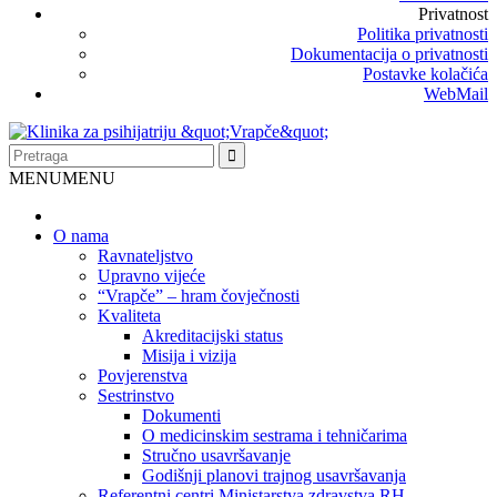
Privatnost
Politika privatnosti
Dokumentacija o privatnosti
Postavke kolačića
WebMail
MENU
MENU
O nama
Ravnateljstvo
Upravno vijeće
“Vrapče” – hram čovječnosti
Kvaliteta
Akreditacijski status
Misija i vizija
Povjerenstva
Sestrinstvo
Dokumenti
O medicinskim sestrama i tehničarima
Stručno usavršavanje
Godišnji planovi trajnog usavršavanja
Referentni centri Ministarstva zdravstva RH