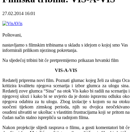
27.02.2014 16:01
Poštovani,
nastavljamo s filmskim tribinama u skladu s idejom o kojoj smo Vas
informirali prilikom njezinog pokretanja.
Na sljedećoj tribini bit će pretpremijerno prikazan hrvatski film
VIS-A-VIS
Redatelj priprema novi film. Poznati glumac kojeg želi za ulogu Oca
kritizira kvalitetu njegova scenarija i izbor glumca za ulogu sina.
Redatelj zove glumca “Sina” na otok Vis kako bi radili na scenariju i
njegovoj ulozi i kako bi se uvjerio da je donio ispravnu odluku oko
njegova odabira za tu ulogu. Zbog izolacije s kojom su na otoku
suočeni tijekom zimskog perioda, njih su dvojica neočekivano
osuđeni uhvatiti se ukoštac s vlastitim frustracijama koji se pritom na
čudan način stalno isprepliću sa radnjom filma.
Nakon projekcije slijedi rasprava o filmu, a gosti komentatori bit će