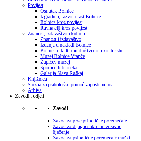
Povijest
Osnutak Bolnice
Izgradnja, razvoj i rast Bolnice
Bolnica kroz povijest
Ravnatelji kroz povijest
Znanost, izdavaštvo i kultura
Znanost i izdavaštvo
Izdanja u nakladi Bolnice
Bolnica u kulturno društvenom kontekstu
Muzej Bolnice Vrapče
Župićev muzej
Spomen biblioteka
Galerija Slava Raškaj
Knjižnica
Služba za psihološku pomoć zaposlenicima
Arhiva
Zavodi i odjeli
Zavodi
Zavod za prve psihotične poremećaje
Zavod za dijagnostiku i intenzivno
liječenje
Zavod za psihotične poremećaje muški