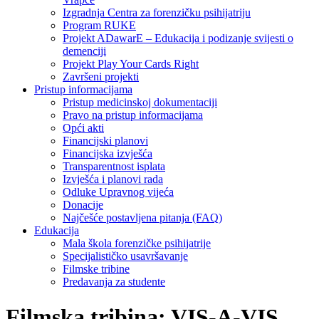
Izgradnja Centra za forenzičku psihijatriju
Program RUKE
Projekt ADawarE – Edukacija i podizanje svijesti o
demenciji
Projekt Play Your Cards Right
Završeni projekti
Pristup informacijama
Pristup medicinskoj dokumentaciji
Pravo na pristup informacijama
Opći akti
Financijski planovi
Financijska izvješća
Transparentnost isplata
Izvješća i planovi rada
Odluke Upravnog vijeća
Donacije
Najčešće postavljena pitanja (FAQ)
Edukacija
Mala škola forenzičke psihijatrije
Specijalističko usavršavanje
Filmske tribine
Predavanja za studente
Filmska tribina: VIS-A-VIS