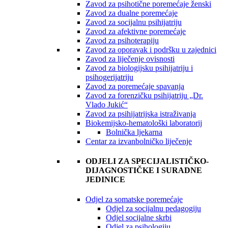
Zavod za psihotične poremećaje ženski
Zavod za dualne poremećaje
Zavod za socijalnu psihijatriju
Zavod za afektivne poremećaje
Zavod za psihoterapiju
Zavod za oporavak i podršku u zajednici
Zavod za liječenje ovisnosti
Zavod za biologijsku psihijatriju i
psihogerijatriju
Zavod za poremećaje spavanja
Zavod za forenzičku psihijatriju „Dr.
Vlado Jukić“
Zavod za psihijatrijska istraživanja
Biokemijsko-hematološki laboratorij
Bolnička ljekarna
Centar za izvanbolničko liječenje
ODJELI ZA SPECIJALISTIČKO-
DIJAGNOSTIČKE I SURADNE
JEDINICE
Odjel za somatske poremećaje
Odjel za socijalnu pedagogiju
Odjel socijalne skrbi
Odjel za psihologiju