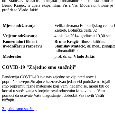
dr. Stanislav Matačić, psihijatar-psihoanalitičar i filmski kritičar
Bruno Kragić, te cijela ekipa filma Vis-a-Vis. Moderator tribine je
prof.dr.sc.Vlado Jukić.
Mjesto održavanja
Velika dvorana Edukacijskog centra Kl
Zagreb, Bolnička cesta 32
Vrijeme održavanja
4. ožujka 2014. godine u 19,30 sati
Komentatori filma i
Bruno Kragić
, filmski kritičar,
uvodničari u raspravu
Stanislav Matačić
, dr. med., psihijat
psihoanalitičar
Moderator
prof. dr. sc.
Vlado Jukić
COVID-19 “Zajedno smo snažniji”
Pandemija COVID-19 sve nas zajedno stavlja pred nove i
poprilično sveprožimajuće izazove.Kao jedan vid podrške nastojali
smo pripremiti razne materijale koji Vam, nadamo se, mogu biti od
koristi u suočavanja s brojnim svakodnevnim izazovima te Vam
pomoći da očuvate Vaše blagostanje i dobrobit Vas i svih Vaših
bližnjih.
Zajedno smo snažniji