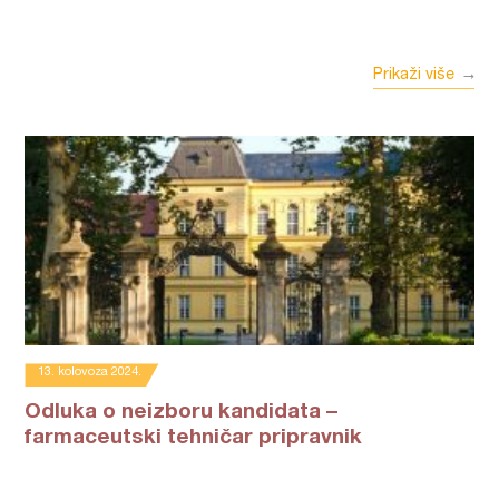
Prikaži više
13. kolovoza 2024.
Odluka o neizboru kandidata –
farmaceutski tehničar pripravnik