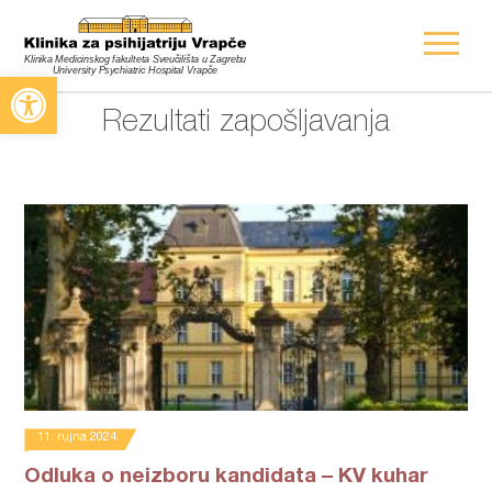
Open toolbar
Rezultati zapošljavanja
11. rujna 2024.
Odluka o neizboru kandidata – KV kuhar