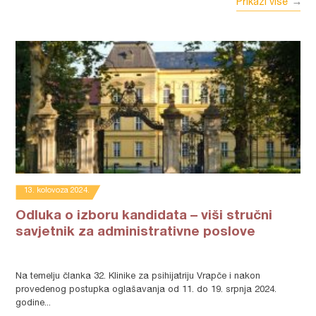
Prikaži više
13. kolovoza 2024.
Odluka o izboru kandidata – viši stručni
savjetnik za administrativne poslove
Na temelju članka 32. Klinike za psihijatriju Vrapče i nakon
provedenog postupka oglašavanja od 11. do 19. srpnja 2024.
godine...