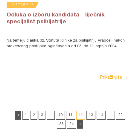
18. srpnja 2024.
Odluka o izboru kandidata – liječnik
specijalist psihijatrije
Na temelju članka 32. Statuta Klinike za psihijatriju Vrapče i nakon
provedenog postupka oglašavanja od 03. do 11. srpnja 2024....
Prikaži više
1
2
3
…
10
11
12
13
14
…
22
23
24