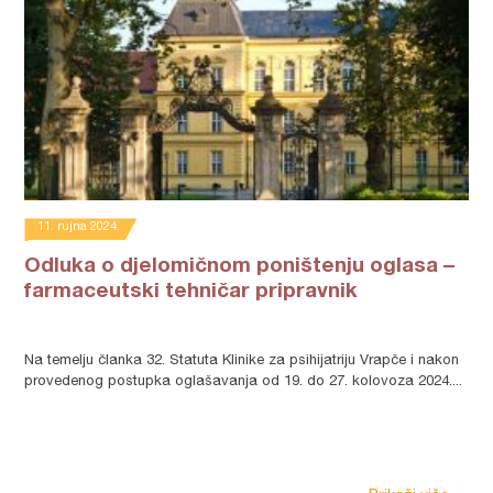
11. rujna 2024.
Odluka o djelomičnom poništenju oglasa –
farmaceutski tehničar pripravnik
Na temelju članka 32. Statuta Klinike za psihijatriju Vrapče i nakon
provedenog postupka oglašavanja od 19. do 27. kolovoza 2024....