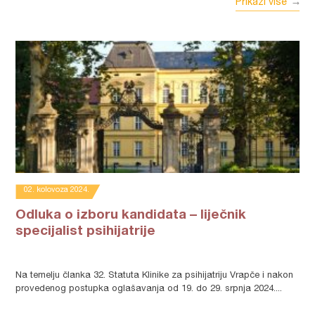
Prikaži više
02. kolovoza 2024.
Odluka o izboru kandidata – liječnik
specijalist psihijatrije
Na temelju članka 32. Statuta Klinike za psihijatriju Vrapče i nakon
provedenog postupka oglašavanja od 19. do 29. srpnja 2024....