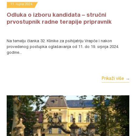
11. rujna 2024.
Odluka o izboru kandidata – stručni
prvostupnik radne terapije pripravnik
Na temelju članka 32. Klinike za psihijatriju Vrapče i nakon
provedenog postupka oglašavanja od 11. do 19. srpnja 2024.
godine...
Prikaži više