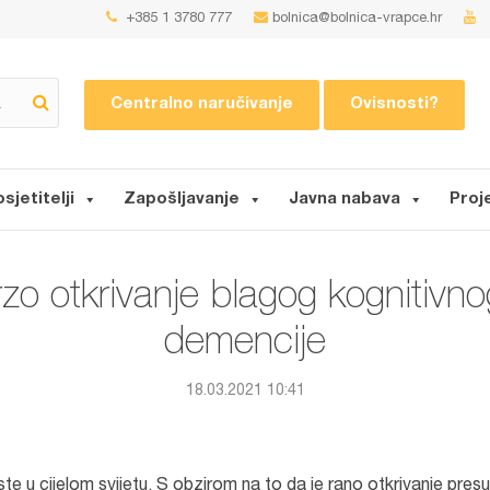
+385 1 3780 777
bolnica@bolnica-vrapce.hr
Centralno naručivanje
Ovisnosti?
osjetitelji
Zapošljavanje
Javna nabava
Proj
rzo otkrivanje blagog kognitivn
demencije
18.03.2021 10:41
te u cijelom svijetu. S obzirom na to da je rano otkrivanje pres