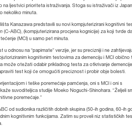
o na ljestvici prioriteta istraživanja. Stoga su istraživači iz Japa
mo nekoliko minuta.
ilišta Kanazawa predstavili su novi kompjuterizirani kognitivni te
on
(C-ABC), (kompjuterizirana procjena kognicije) za koji tvrde d
oštećenje (MCI) u samo pet minuta.
 u odnosu na “papirnate” verzije, jer su precizniji i ne zahtijevaj
pjutoriziranim kognitivnim testovima za demenciju i MCI obično 
a može otežati odabir prikladnog testa za otkrivanje demencije i
raviti test koji će omogućiti preciznost i probir obje bolesti.
rijentacijom i teške poremećaje pamćenja, oni s MCI i oni s
, kaže suvoditeljica studije Moeko Noguchi-Shinohara. “Željeli 
gnitivne poremećaje.”
C-ABC od sudionika različitih dobnih skupina (50-ih godina, 60-ih g
dnim kognitivnim funkcijama. Zatim su proveli niz statističkih te
a.