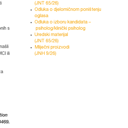
i
(JNT 65/26)
Odluka o djelomičnom poništenju
oglasa
Odluka o izboru kandidata –
nih s
psiholog/klinički psiholog
Uredski materijal
(JNT 65/26)
ašli
Mliječni proizvodi
I ili
(JNH 9/26)
za
tion
3469.