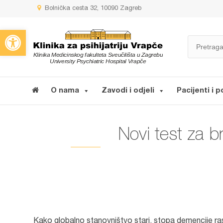
Bolnička cesta 32, 10090 Zagreb
Open toolbar
O nama
Zavodi i odjeli
Pacijenti i p
Novi test za b
Kako globalno stanovništvo stari, stopa demencije ras