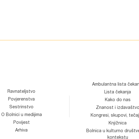
Ambulantna lista čekan
Ravnateljstvo
Lista čekanja
Povjerenstva
Kako do nas
Sestrinstvo
Znanost i izdavaštv
O Bolnici u medijima
Kongresi, skupovi, tečaj
Povijest
Knjižnica
Arhiva
Bolnica u kulturno društ
kontekstu