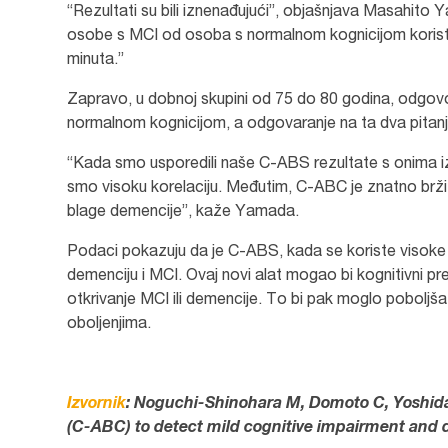
“Rezultati su bili iznenađujući”, objašnjava Masahito
osobe s MCI od osoba s normalnom kognicijom koristeć
minuta.”
Zapravo, u dobnoj skupini od 75 do 80 godina, odgovor
normalnom kognicijom, a odgovaranje na ta dva pitanja
“Kada smo usporedili naše C-ABS rezultate s onima 
smo visoku korelaciju. Međutim, C-ABC je znatno brži z
blage demencije”, kaže Yamada.
Podaci pokazuju da je C-ABS, kada se koriste visoke gr
demenciju i MCI. Ovaj novi alat mogao bi kognitivni preg
otkrivanje MCI ili demencije. To bi pak moglo poboljša
oboljenjima.
Izvornik
: Noguchi-Shinohara M, Domoto C, Yoshida 
(C-ABC) to detect mild cognitive impairment and 