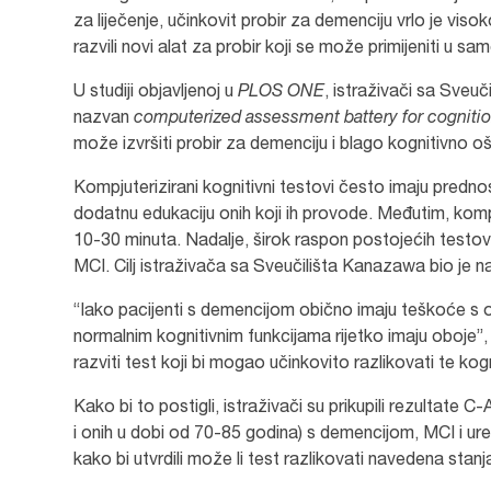
za liječenje, učinkovit probir za demenciju vrlo je visok
razvili novi alat za probir koji se može primijeniti u sa
U studiji objavljenoj u
PLOS ONE
, istraživači sa Sveuč
nazvan
computerized assessment battery for cogniti
može izvršiti probir za demenciju i blago kognitivno 
Kompjuterizirani kognitivni testovi često imaju prednost
dodatnu edukaciju onih koji ih provode. Međutim, kom
10-30 minuta. Nadalje, širok raspon postojećih testov
MCI. Cilj istraživača sa Sveučilišta Kanazawa bio je nap
“Iako pacijenti s demencijom obično imaju teškoće s o
normalnim kognitivnim funkcijama rijetko imaju oboje”
razviti test koji bi mogao učinkovito razlikovati te ko
Kako bi to postigli, istraživači su prikupili rezultate 
i onih u dobi od 70-85 godina) s demencijom, MCI i ure
kako bi utvrdili može li test razlikovati navedena stanj