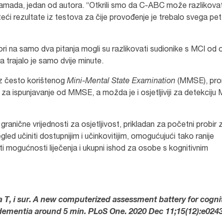
 Yamada, jedan od autora. “Otkrili smo da C-ABC može razlikovat
i rezultate iz testova za čije provođenje je trebalo svega pet
i na samo dva pitanja mogli su razlikovati sudionike s MCI od o
 trajalo je samo dvije minute.
iz često korištenog
Mini-Mental State Examination
(MMSE), pron
a ispunjavanje od MMSE, a možda je i osjetljiviji za detekciju MC
anične vrijednosti za osjetljivost, prikladan za početni probir 
led učiniti dostupnijim i učinkovitijim, omogućujući tako ranije
ti mogućnosti liječenja i ukupni ishod za osobe s kognitivnim
T, i sur. A new computerized assessment battery for cogni
dementia around 5 min. PLoS One. 2020 Dec 11;15(12):e024