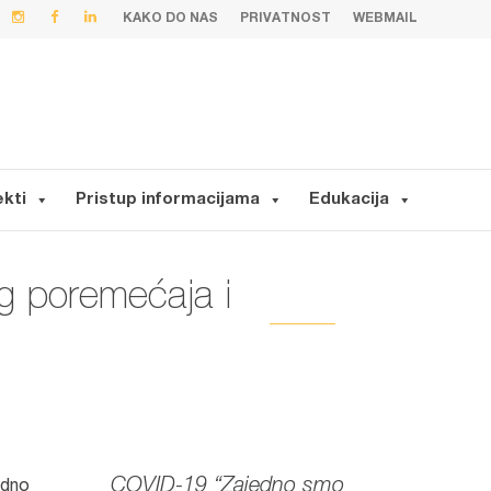
KAKO DO NAS
PRIVATNOST
WEBMAIL
ekti
Pristup informacijama
Edukacija
og poremećaja i
COVID-19 “Zajedno smo
udno