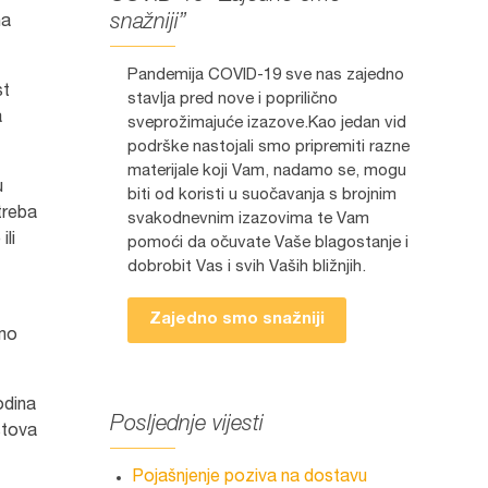
snažniji”
na
Pandemija COVID-19 sve nas zajedno
st
stavlja pred nove i poprilično
a
sveprožimajuće izazove.Kao jedan vid
podrške nastojali smo pripremiti razne
materijale koji Vam, nadamo se, mogu
u
biti od koristi u suočavanja s brojnim
treba
svakodnevnim izazovima te Vam
li
pomoći da očuvate Vaše blagostanje i
dobrobit Vas i svih Vaših bližnjih.
Zajedno smo snažniji
smo
odina
Posljednje vijesti
stova
Pojašnjenje poziva na dostavu