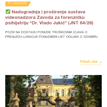
01. srpnja 2026.
Nadogradnja i proširenje sustava
videonadzora Zavoda za forenzičku
psihijatriju “Dr. Vlado Jukić” (JNT 64/26)
POZIV NA DOSTAVU PONUDE TROŠKOVNIK IZJAVA O
PREGLEDU LOKACIJE PONUDBENI LIST ODLUKA O ODABIRU
Prikaži više