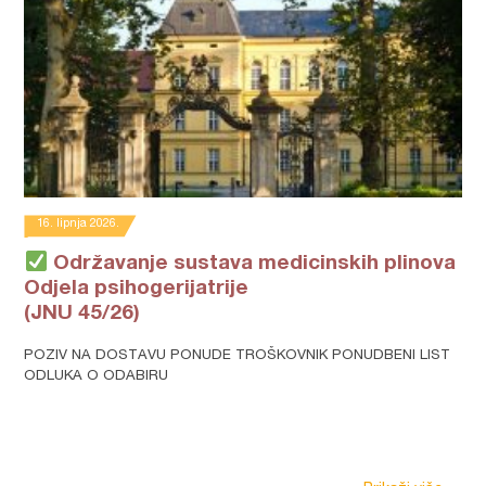
16. lipnja 2026.
Održavanje sustava medicinskih plinova
Odjela psihogerijatrije
(JNU 45/26)
POZIV NA DOSTAVU PONUDE TROŠKOVNIK PONUDBENI LIST
ODLUKA O ODABIRU