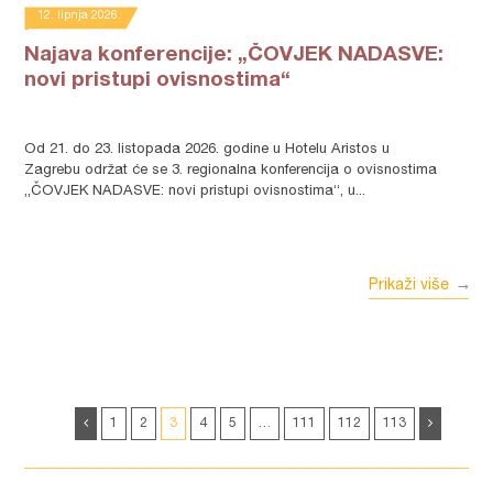
12. lipnja 2026.
Najava konferencije: „ČOVJEK NADASVE:
novi pristupi ovisnostima“
Od 21. do 23. listopada 2026. godine u Hotelu Aristos u
Zagrebu održat će se 3. regionalna konferencija o ovisnostima
„ČOVJEK NADASVE: novi pristupi ovisnostima“, u...
Prikaži više
1
2
3
4
5
…
111
112
113