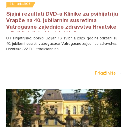
24. lipnja 2026.
Sjajni rezultati DVD-a Klinike za psihijatriju
Vrapče na 40. jubilarnim susretima
Vatrogasne zajednice zdravstva Hrvatske
u Psihijatrijskoj bolnici Ugljan
U Psihijatrijskoj bolnici Ugljan 16. svibnja 2026. godine održani su
40. jubilarni susreti vatrogasaca Vatrogasne zajednice zdravstva
Hrvatske (VZZH), tradicionalno...
Prikaži više