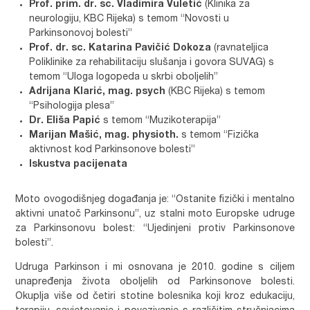
Prof. prim. dr. sc. Vladimira Vuletić
(Klinika za
neurologiju, KBC Rijeka) s temom “Novosti u
Parkinsonovoj bolesti”
Prof. dr. sc. Katarina Pavičić Dokoza
(ravnateljica
Poliklinike za rehabilitaciju slušanja i govora SUVAG) s
temom “Uloga logopeda u skrbi oboljelih”
Adrijana Klarić, mag. psych
(KBC Rijeka) s temom
“Psihologija plesa”
Dr. Eliša Papić
s temom “Muzikoterapija”
Marijan Mašić, mag. physioth.
s temom “Fizička
aktivnost kod Parkinsonove bolesti”
Iskustva pacijenata
Moto ovogodišnjeg događanja je: “Ostanite fizički i mentalno
aktivni unatoč Parkinsonu”, uz stalni moto Europske udruge
za Parkinsonovu bolest: “Ujedinjeni protiv Parkinsonove
bolesti”.
Udruga Parkinson i mi osnovana je 2010. godine s ciljem
unapređenja života oboljelih od Parkinsonove bolesti.
Okuplja više od četiri stotine bolesnika koji kroz edukaciju,