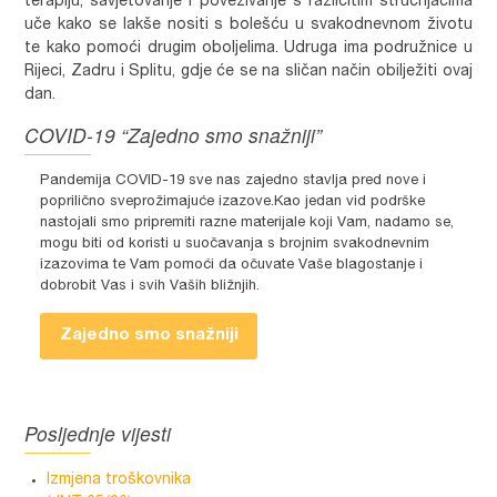
terapiju, savjetovanje i povezivanje s različitim stručnjacima
uče kako se lakše nositi s bolešću u svakodnevnom životu
te kako pomoći drugim oboljelima. Udruga ima podružnice u
Rijeci, Zadru i Splitu, gdje će se na sličan način obilježiti ovaj
dan.
COVID-19 “Zajedno smo snažniji”
Pandemija COVID-19 sve nas zajedno stavlja pred nove i
poprilično sveprožimajuće izazove.Kao jedan vid podrške
nastojali smo pripremiti razne materijale koji Vam, nadamo se,
mogu biti od koristi u suočavanja s brojnim svakodnevnim
izazovima te Vam pomoći da očuvate Vaše blagostanje i
dobrobit Vas i svih Vaših bližnjih.
Zajedno smo snažniji
Posljednje vijesti
Izmjena troškovnika