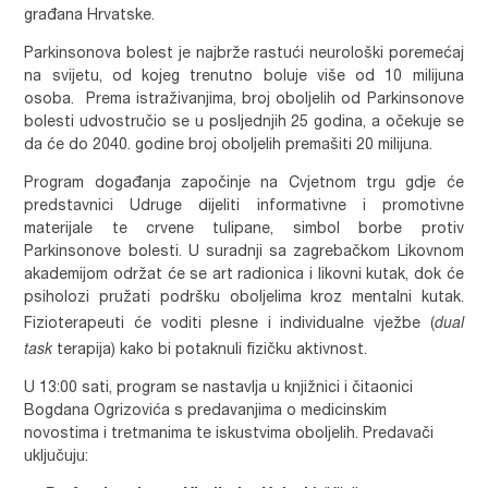
građana Hrvatske.
Parkinsonova bolest je najbrže rastući neurološki poremećaj
na svijetu, od kojeg trenutno boluje više od 10 milijuna
osoba. Prema istraživanjima, broj oboljelih od Parkinsonove
bolesti udvostručio se u posljednjih 25 godina, a očekuje se
da će do 2040. godine broj oboljelih premašiti 20 milijuna.
Program događanja započinje na Cvjetnom trgu gdje će
predstavnici Udruge dijeliti informativne i promotivne
materijale te crvene tulipane, simbol borbe protiv
Parkinsonove bolesti. U suradnji sa zagrebačkom Likovnom
akademijom održat će se art radionica i likovni kutak, dok će
psiholozi pružati podršku oboljelima kroz mentalni kutak.
dual
Fizioterapeuti će voditi plesne i individualne vježbe (
task
terapija) kako bi potaknuli fizičku aktivnost.
U 13:00 sati, program se nastavlja u knjižnici i čitaonici
Bogdana Ogrizovića s predavanjima o medicinskim
novostima i tretmanima te iskustvima oboljelih. Predavači
uključuju: