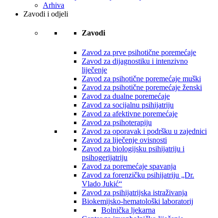
Arhiva
Zavodi i odjeli
Zavodi
Zavod za prve psihotične poremećaje
Zavod za dijagnostiku i intenzivno
liječenje
Zavod za psihotične poremećaje muški
Zavod za psihotične poremećaje ženski
Zavod za dualne poremećaje
Zavod za socijalnu psihijatriju
Zavod za afektivne poremećaje
Zavod za psihoterapiju
Zavod za oporavak i podršku u zajednici
Zavod za liječenje ovisnosti
Zavod za biologijsku psihijatriju i
psihogerijatriju
Zavod za poremećaje spavanja
Zavod za forenzičku psihijatriju „Dr.
Vlado Jukić“
Zavod za psihijatrijska istraživanja
Biokemijsko-hematološki laboratorij
Bolnička ljekarna