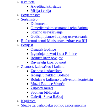
Kvaliteta
Akreditacijski status
Misija i vizija
Povjerenstva
Sestrinstvo
Dokumenti
O medicinskim sestrama i tehničarima
Stručno usavršavanje
Godišnji planovi trajnog usavršavanja
Referentni centri Ministarstva zdravstva RH
Povijest
Osnutak Bolnice
Izgradnja, razvoj i rast Bolnice
Bolnica kroz povijest
Ravnatelji kroz povijest
Znanost, izdavaštvo i kultura
Znanost i izdavaštvo
Izdanja u nakladi Bolnice
Bolnica u kulturno društvenom kontekstu
Muzej Bolnice Vrapče
Župićev muzej
Spomen biblioteka
Galerija Slava Raškaj
Knjižnica
Služba za psihološku pomoć zaposlenicima