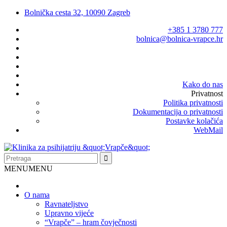
Bolnička cesta 32, 10090 Zagreb
+385 1 3780 777
bolnica@bolnica-vrapce.hr
Kako do nas
Privatnost
Politika privatnosti
Dokumentacija o privatnosti
Postavke kolačića
WebMail
MENU
MENU
O nama
Ravnateljstvo
Upravno vijeće
“Vrapče” – hram čovječnosti