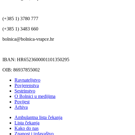
(+385 1) 3780 777
(+385 1) 3483 660
bolnica@bolnica-vrapce.hr
IBAN: HR6523600001101350295
OIB: 86937855002
Ravnateljstvo
Povjerenstva
Sestrinstvo
O Bolnici u medijima
Povijest
Arhiva
Ambulantna lista čekanja
Lista čekanja
Kako do nas
Znanost i izdavaštvo