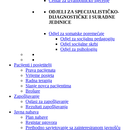
Centar za izvanbolničko liječenje
ODJELI ZA SPECIJALISTIČKO-
DIJAGNOSTIČKE I SURADNE
JEDINICE
Odjel za somatske poremećaje
Odjel za socijalnu pedagogiju
Odjel socijalne skrbi
Odjel za psihologiju
Pacijenti i posjetitelji
Prava pacijenata
Vrijeme posjeta
Radna terapija
Slanje novca pacijentima
Brošure
Zapošljavanje
Oglasi za zapošljavanje
Rezultati zapošljavanja
Javna nabava
Plan nabave
Registar ugovora
Prethodno savjetovanje sa zainteresiranom javnošću