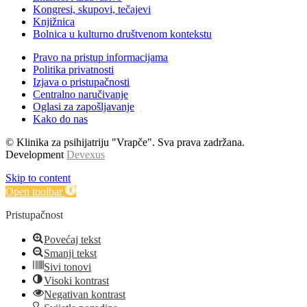
Kongresi, skupovi, tečajevi
Knjižnica
Bolnica u kulturno društvenom kontekstu
Pravo na pristup informacijama
Politika privatnosti
Izjava o pristupačnosti
Centralno naručivanje
Oglasi za zapošljavanje
Kako do nas
© Klinika za psihijatriju "Vrapče". Sva prava zadržana.
Development
Devexus
Skip to content
Open toolbar
Pristupačnost
Povećaj tekst
Smanji tekst
Sivi tonovi
Visoki kontrast
Negativan kontrast