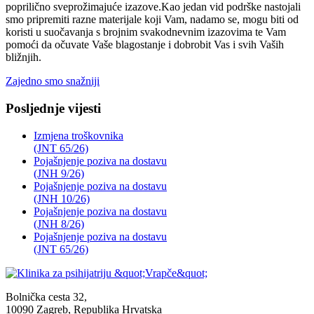
poprilično sveprožimajuće izazove.Kao jedan vid podrške nastojali
smo pripremiti razne materijale koji Vam, nadamo se, mogu biti od
koristi u suočavanja s brojnim svakodnevnim izazovima te Vam
pomoći da očuvate Vaše blagostanje i dobrobit Vas i svih Vaših
bližnjih.
Zajedno smo snažniji
Posljednje vijesti
Izmjena troškovnika
(JNT 65/26)
Pojašnjenje poziva na dostavu
(JNH 9/26)
Pojašnjenje poziva na dostavu
(JNH 10/26)
Pojašnjenje poziva na dostavu
(JNH 8/26)
Pojašnjenje poziva na dostavu
(JNT 65/26)
Bolnička cesta 32,
10090 Zagreb, Republika Hrvatska