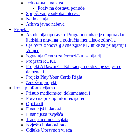
Jednostavna nabava
Poziv na dostavu ponude
Sprječavanje sukoba interesa
Nadmetanja
Arhiva javne nabave
Projekti
Akademija oporavka: Program edukacije o oporavku i
ljudskim pravima u području mentalnog zdravlja
Cjelovita obnova glavne zgrade Klinike za psihijatriju
Vrapče
Izgradnja Centra za forenzičku psihijatriju
Program RUKE
Projekt ADawarE – Edukacija i podizanje svijesti o
demenciji
Projekt Play Your Cards Right
Završeni projekti
Pristup informacijama
Pristup medicinskoj dokumentaciji
Pravo na pristup informacijama
Opći akti
Financijski planovi
Financijska izvješća
Transparentnost isplata
Izvješća i planovi rada
Odluke Upravnog vijeća