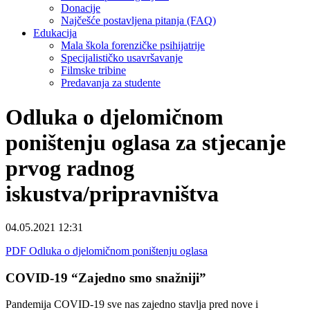
Donacije
Najčešće postavljena pitanja (FAQ)
Edukacija
Mala škola forenzičke psihijatrije
Specijalističko usavršavanje
Filmske tribine
Predavanja za studente
Odluka o djelomičnom
poništenju oglasa za stjecanje
prvog radnog
iskustva/pripravništva
04.05.2021 12:31
PDF Odluka o djelomičnom poništenju oglasa
COVID-19 “Zajedno smo snažniji”
Pandemija COVID-19 sve nas zajedno stavlja pred nove i