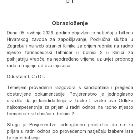
D T
Obrazloženje
Dana 05. svibnja 2026. godine objavljen je natječaj u biltenu
Hrvatskog zavoda za zapošljavanje, Područna služba u
Zagrebu i na web stranici Klinike za prijam radnika na radno
mjesto farmaceutski tehničar u bolnici 2 u Klinici za
psihijatriju Vrapče, na neodređeno vrijeme, uz uvjet probnog
rada u trajanju od dva mjeseca.
Odustale: L Č i D D
Temeljem provedenih razgovora s kandidatima i pregleda
dostavljene dokumentacije, Povjerenstvo je jednoglasno
utvrdilo da je kandidatkinja iz točke I. izreke ove Odluke
najkompetentnija za prijem u radni odnos na radno mjesto
farmaceutski tehničar u bolnici 2.
Stoga je Povjerenstvo jednoglasno predložilo da se za
prijam u radni odnos po provedenom natječaju izabere ista
ta kandidatkinja.