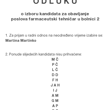
O D L U K U
o izboru kandidata za obavljanje
poslova
farmaceutski tehničar u bolnici 2
Za prijam u radni odnos na neodređeno vrijeme izabire se:
Martina Martinko
Ponude slijedećih kandidata nisu prihvaćene:
M Č
P Č
L Č
D D
F H
J A H
I J
A M
G M
A P