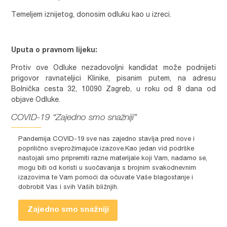
Temeljem iznijetog, donosim odluku kao u izreci.
Uputa o pravnom lijeku:
Protiv ove Odluke nezadovoljni kandidat može podnijeti
prigovor ravnateljici Klinike, pisanim putem, na adresu
Bolnička cesta 32, 10090 Zagreb, u roku od 8 dana od
objave Odluke.
COVID-19 “Zajedno smo snažniji”
Pandemija COVID-19 sve nas zajedno stavlja pred nove i
poprilično sveprožimajuće izazove.Kao jedan vid podrške
nastojali smo pripremiti razne materijale koji Vam, nadamo se,
mogu biti od koristi u suočavanja s brojnim svakodnevnim
izazovima te Vam pomoći da očuvate Vaše blagostanje i
dobrobit Vas i svih Vaših bližnjih.
Zajedno smo snažniji