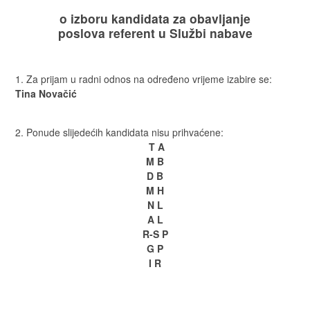
o izboru kandidata za obavljanje
poslova
referent u Službi nabave
Za prijam u radni odnos na određeno vrijeme izabire se:
Tina Novačić
Ponude slijedećih kandidata nisu prihvaćene:
T A
M B
D B
M H
N L
A L
R-S P
G P
I R