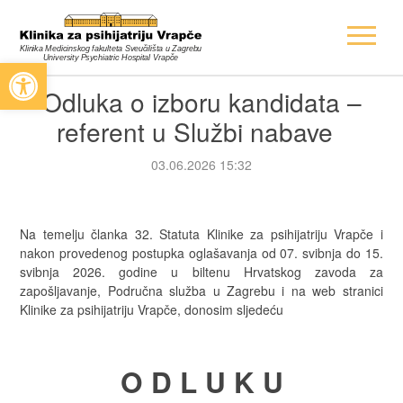
Open toolbar
Odluka o izboru kandidata –
referent u Službi nabave
03.06.2026 15:32
Na temelju članka 32. Statuta Klinike za psihijatriju Vrapče i
nakon provedenog postupka oglašavanja od 07. svibnja do 15.
svibnja 2026. godine u biltenu Hrvatskog zavoda za
zapošljavanje, Područna služba u Zagrebu i na web stranici
Klinike za psihijatriju Vrapče, donosim sljedeću
O D L U K U