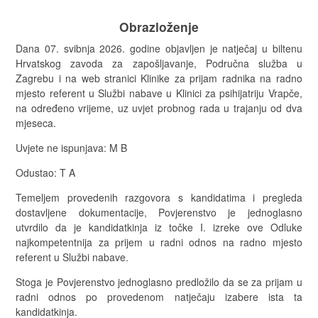
Obrazloženje
Dana 07. svibnja 2026. godine objavljen je natječaj u biltenu
Hrvatskog zavoda za zapošljavanje, Područna služba u
Zagrebu i na web stranici Klinike za prijam radnika na radno
mjesto referent u Službi nabave u Klinici za psihijatriju Vrapče,
na određeno vrijeme, uz uvjet probnog rada u trajanju od dva
mjeseca.
Uvjete ne ispunjava: M B
Odustao: T A
Temeljem provedenih razgovora s kandidatima i pregleda
dostavljene dokumentacije, Povjerenstvo je jednoglasno
utvrdilo da je kandidatkinja iz točke I. izreke ove Odluke
najkompetentnija za prijem u radni odnos na radno mjesto
referent u Službi nabave.
Stoga je Povjerenstvo jednoglasno predložilo da se za prijam u
radni odnos po provedenom natječaju izabere ista ta
kandidatkinja.