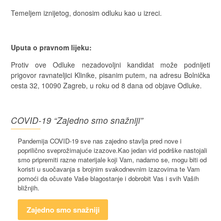
Temeljem iznijetog, donosim odluku kao u izreci.
Uputa o pravnom lijeku:
Protiv ove Odluke nezadovoljni kandidat može podnijeti
prigovor ravnateljici Klinike, pisanim putem, na adresu Bolnička
cesta 32, 10090 Zagreb, u roku od 8 dana od objave Odluke.
COVID-19 “Zajedno smo snažniji”
Pandemija COVID-19 sve nas zajedno stavlja pred nove i
poprilično sveprožimajuće izazove.Kao jedan vid podrške nastojali
smo pripremiti razne materijale koji Vam, nadamo se, mogu biti od
koristi u suočavanja s brojnim svakodnevnim izazovima te Vam
pomoći da očuvate Vaše blagostanje i dobrobit Vas i svih Vaših
bližnjih.
Zajedno smo snažniji