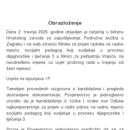
Obrazloženje
Dana 2. travnja 2026. godine objavljen je natječaj u biltenu
Hrvatskog zavoda za zapošljavanje, Područna služba u
Zagrebu i na web stranici Klinike za prijam radnika na radno
mjesto socijalni pedagog koji sudjeluje u procesu
dijagnostike i liječenja 3 u Klinici za psihijatriju Vrapče, na
neodređeno vrijeme, uz uvjet probnog rada u trajanju od
šest mjeseci.
Uvjete ne ispunjava: I P
Temeljem provedenih razgovora s kandidatima i pregleda
dostavljene dokumentacije, Povjerenstvo je jednoglasno
utvrdilo da je kandidatkinja iz točke I. izreke ove Odluke
najkompetentnija za prijem u radni odnos na radno mjesto
socijalni pedagog koji sudjeluje u procesu dijagnostike i
liječenja 3.