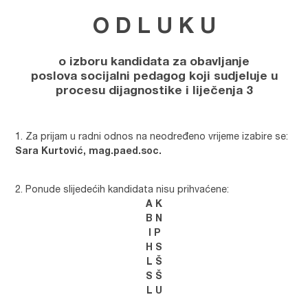
O D L U K U
o izboru kandidata za obavljanje
poslova
socijalni pedagog koji sudjeluje u
procesu dijagnostike i liječenja 3
Za prijam u radni odnos na neodređeno vrijeme izabire se:
Sara Kurtović, mag.paed.soc.
Ponude slijedećih kandidata nisu prihvaćene:
A K
B N
I P
H S
L Š
S Š
L U