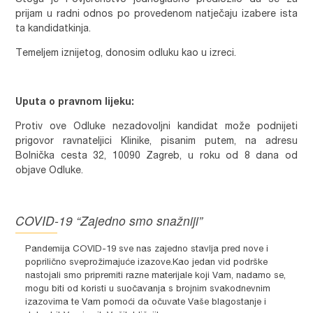
Stoga je Povjerenstvo jednoglasno predložilo da se za
prijam u radni odnos po provedenom natječaju izabere ista
ta kandidatkinja.
Temeljem iznijetog, donosim odluku kao u izreci.
Uputa o pravnom lijeku:
Protiv ove Odluke nezadovoljni kandidat može podnijeti
prigovor ravnateljici Klinike, pisanim putem, na adresu
Bolnička cesta 32, 10090 Zagreb, u roku od 8 dana od
objave Odluke.
COVID-19 “Zajedno smo snažniji”
Pandemija COVID-19 sve nas zajedno stavlja pred nove i
poprilično sveprožimajuće izazove.Kao jedan vid podrške
nastojali smo pripremiti razne materijale koji Vam, nadamo se,
mogu biti od koristi u suočavanja s brojnim svakodnevnim
izazovima te Vam pomoći da očuvate Vaše blagostanje i