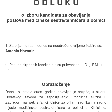
O D L U K U
o izboru kandidata za obavljanje
poslova
medicinske sestre/tehničara u bolnici
Za prijam u radni odnos na neodređeno vrijeme izabire se:
Antonio Horvatin
Ponude slijedećih kandidata nisu prihvaćene: L.D. , F.M. i
I.Ž.
Obrazloženje
Dana 18. srpnja 2025. godine objavljen je natječaj u biltenu
Hrvatskog zavoda za zapošljavanje, Područna služba u
Zagrebu i na web stranici Klinike za prijam radnika na radno
mjesto medicinske sestre/tehničara u bolnici u Klinici za