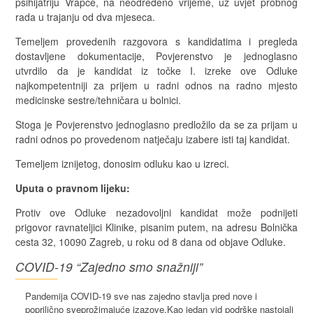
psihijatriju Vrapče, na neodređeno vrijeme, uz uvjet probnog
rada u trajanju od dva mjeseca.
Temeljem provedenih razgovora s kandidatima i pregleda
dostavljene dokumentacije, Povjerenstvo je jednoglasno
utvrdilo da je kandidat iz točke I. izreke ove Odluke
najkompetentniji za prijem u radni odnos na radno mjesto
medicinske sestre/tehničara u bolnici.
Stoga je Povjerenstvo jednoglasno predložilo da se za prijam u
radni odnos po provedenom natječaju izabere isti taj kandidat.
Temeljem iznijetog, donosim odluku kao u izreci.
Uputa o pravnom lijeku:
Protiv ove Odluke nezadovoljni kandidat može podnijeti
prigovor ravnateljici Klinike, pisanim putem, na adresu Bolnička
cesta 32, 10090 Zagreb, u roku od 8 dana od objave Odluke.
COVID-19 “Zajedno smo snažniji”
Pandemija COVID-19 sve nas zajedno stavlja pred nove i
poprilično sveprožimajuće izazove.Kao jedan vid podrške nastojali