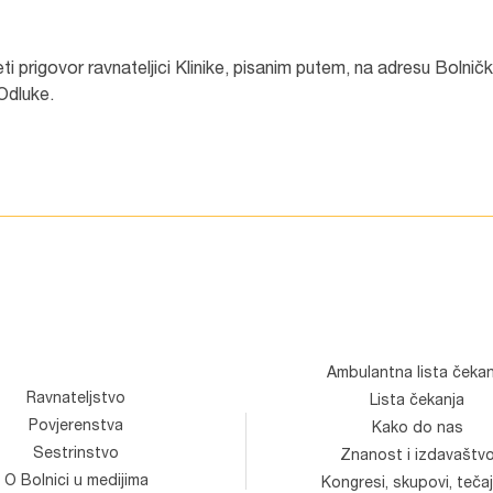
 prigovor ravnateljici Klinike, pisanim putem, na adresu Bolnič
Odluke.
Ambulantna lista čekan
Ravnateljstvo
Lista čekanja
Povjerenstva
Kako do nas
Sestrinstvo
Znanost i izdavaštv
O Bolnici u medijima
Kongresi, skupovi, tečaj