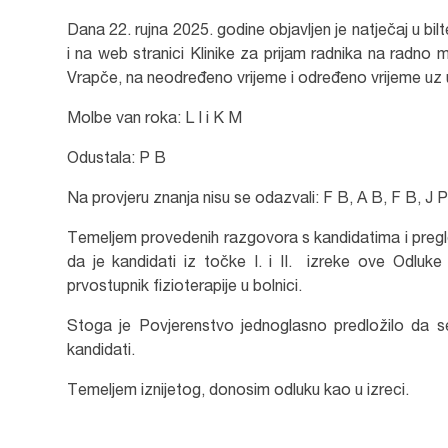
Dana 22. rujna 2025. godine objavljen je natječaj u 
i na web stranici Klinike za prijam radnika na radno mje
Vrapče, na neodređeno vrijeme i određeno vrijeme uz u
Molbe van roka: L I i K M
Odustala: P B
Na provjeru znanja nisu se odazvali: F B, A B, F B, J P
Temeljem provedenih razgovora s kandidatima i pregl
da je kandidati iz točke I. i II. izreke ove Odluk
prvostupnik fizioterapije u bolnici.
Stoga je Povjerenstvo jednoglasno predložilo da se
kandidati.
Temeljem iznijetog, donosim odluku kao u izreci.