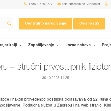
+385 1 3780 777
bolnica@bolnica-vrapce.hr
Centralno naručivanje
Ovisnosti?
osjetitelji
Zapošljavanje
Javna nabava
Proj
u – stručni prvostupnik fizioter
30.10.2025 14:25
u Vrapče i nakon provedenog postupka oglašavanja od 22. rujna 
pošljavanje, Područna služba u Zagrebu i na web stranici Klin