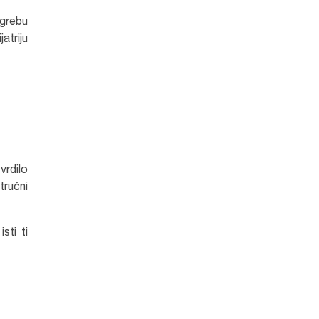
agrebu
atriju
vrdilo
tručni
sti ti