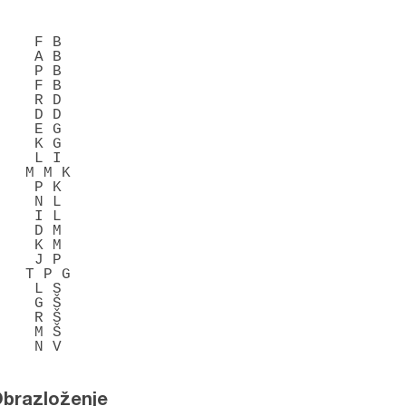
F B

A B

P B

F B

R D

D D

E G

K G

L I

M M K

P K

N L

I L

D M

K M

J P

T P G

L S

G Š

R Š

M Š

N V
brazloženje