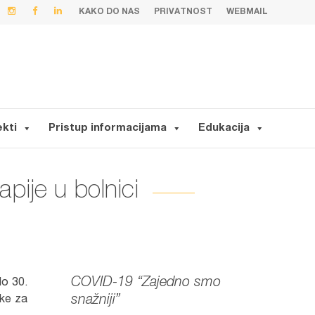
KAKO DO NAS
PRIVATNOST
WEBMAIL
ekti
Pristup informacijama
Edukacija
apije u bolnici
COVID-19 “Zajedno smo
do 30.
snažniji”
ike za