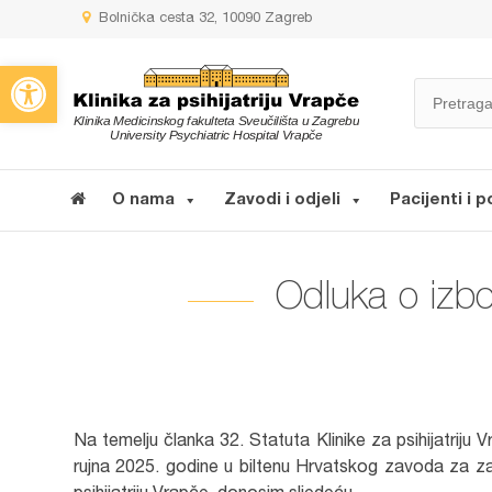
Bolnička cesta 32, 10090 Zagreb
Open toolbar
O nama
Zavodi i odjeli
Pacijenti i p
Odluka o izbor
Na temelju članka 32. Statuta Klinike za psihijatrij
rujna 2025. godine u biltenu Hrvatskog zavoda za za