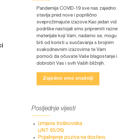
Pandemija COVID-19 sve nas zajedno
stavlja pred nove i poprilično
sveprožimajuće izazove.Kao jedan vid
podrške nastojali smo pripremiti razne
materijale koji Vam, nadamo se, mogu
biti od koristi u suočavanja s brojnim
ci
svakodnevnim izazovima te Vam
pomoći da očuvate Vaše blagostanje i
dobrobit Vas i svih Vaših bližnjih.
Zajedno smo snažniji
Posljednje vijesti
Izmjena troškovnika
(JNT 65/26)
Pojašnjenje poziva na dostavu