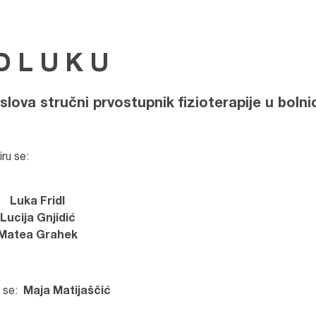
D L U K U
oslova
stručni prvostupnik fizioterapije u bolni
ru se:
Luka Fridl
Lucija Gnjidić
Matea Grahek
e se:
Maja Matijaščić