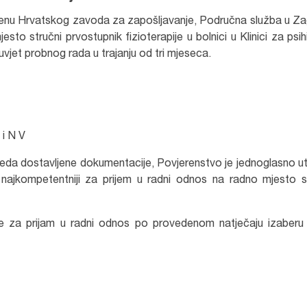
biltenu Hrvatskog zavoda za zapošljavanje, Područna služba u Z
sto stručni prvostupnik fizioterapije u bolnici u Klinici za psihij
vjet probnog rada u trajanju od tri mjeseca.
 i N V
eda dostavljene dokumentacije, Povjerenstvo je jednoglasno ut
e najkompetentniji za prijem u radni odnos na radno mjesto s
 za prijam u radni odnos po provedenom natječaju izaberu i