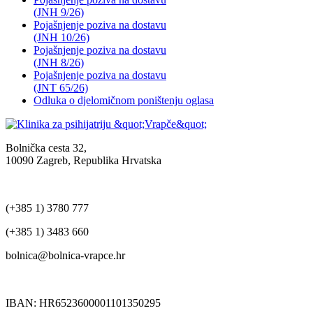
(JNH 9/26)
Pojašnjenje poziva na dostavu
(JNH 10/26)
Pojašnjenje poziva na dostavu
(JNH 8/26)
Pojašnjenje poziva na dostavu
(JNT 65/26)
Odluka o djelomičnom poništenju oglasa
Bolnička cesta 32,
10090 Zagreb, Republika Hrvatska
(+385 1) 3780 777
(+385 1) 3483 660
bolnica@bolnica-vrapce.hr
IBAN: HR6523600001101350295