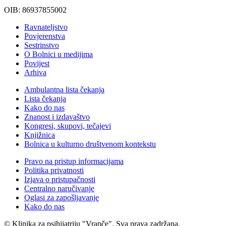
OIB: 86937855002
Ravnateljstvo
Povjerenstva
Sestrinstvo
O Bolnici u medijima
Povijest
Arhiva
Ambulantna lista čekanja
Lista čekanja
Kako do nas
Znanost i izdavaštvo
Kongresi, skupovi, tečajevi
Knjižnica
Bolnica u kulturno društvenom kontekstu
Pravo na pristup informacijama
Politika privatnosti
Izjava o pristupačnosti
Centralno naručivanje
Oglasi za zapošljavanje
Kako do nas
© Klinika za psihijatriju "Vrapče". Sva prava zadržana.