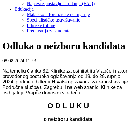
Najčešće postavljena pitanja (FAQ)
Edukacija
Mala škola forenzičke psihijatrije
Specijalističko usavršavanje
Filmske tribine
Predavanja za studente
Odluka o neizboru kandidata
08.08.2024 11:23
Na temelju članka 32. Klinike za psihijatriju Vrapče i nakon
provedenog postupka oglašavanja od 19. do 29. srpnja
2024. godine u biltenu Hrvatskog zavoda za zapošljavanje,
Područna služba u Zagrebu, i na web stranici Klinike za
psihijatriju Vrapče donosim sljedeću
O D L U K U
o neizboru kandidata