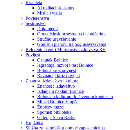
Kvaliteta
Akreditacijski status
Misija i vizija
Povjerenstva
Sestrinstvo
Dokumenti
O medicinskim sestrama i tehničarima
Stručno usavršavanje
Godišnji planovi trajnog usavršavanja
Referentni centri Ministarstva zdravstva RH
Povijest
Osnutak Bolnice
Izgradnja, razvoj i rast Bolnice
Bolnica kroz povijest
Ravnatelji kroz povijest
Znanost, izdavaštvo i kultura
Znanost i izdavaštvo
Izdanja u nakladi Bolnice
Bolnica u kulturno društvenom kontekstu
Muzej Bolnice Vrapče
Župićev muzej
Spomen biblioteka
Galerija Slava Raškaj
Knjižnica
Služba za psihološku pomoć zaposlenicima