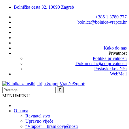
Bolnička cesta 32, 10090 Zagreb
+385 1 3780 777
bolnica@bolnica-vrapce.hr
Kako do nas
Privatnost
Politika privatnosti
Dokumentacija o privatnosti
Postavke kolačića
WebMail
MENU
MENU
O nama
Ravnateljstvo
Upravno vijeće
“Vrapče” – hram čovječnosti