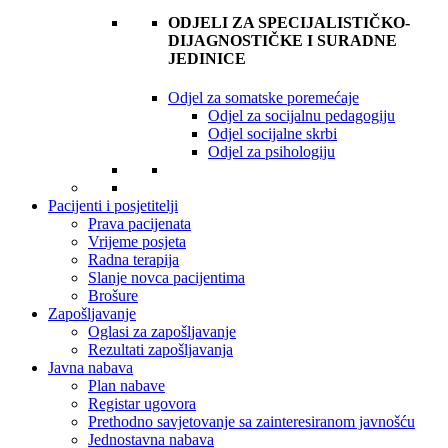
ODJELI ZA SPECIJALISTIČKO-
DIJAGNOSTIČKE I SURADNE
JEDINICE
Odjel za somatske poremećaje
Odjel za socijalnu pedagogiju
Odjel socijalne skrbi
Odjel za psihologiju
Pacijenti i posjetitelji
Prava pacijenata
Vrijeme posjeta
Radna terapija
Slanje novca pacijentima
Brošure
Zapošljavanje
Oglasi za zapošljavanje
Rezultati zapošljavanja
Javna nabava
Plan nabave
Registar ugovora
Prethodno savjetovanje sa zainteresiranom javnošću
Jednostavna nabava