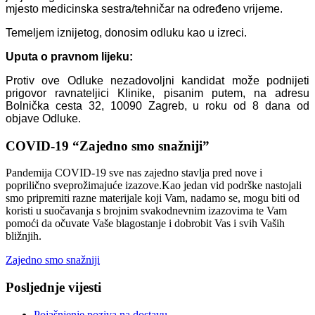
mjesto medicinska sestra/tehničar na određeno vrijeme.
Temeljem iznijetog, donosim odluku kao u izreci.
Uputa o pravnom lijeku:
Protiv ove Odluke nezadovoljni kandidat može podnijeti
prigovor ravnateljici Klinike, pisanim putem, na adresu
Bolnička cesta 32, 10090 Zagreb, u roku od 8 dana od
objave Odluke.
COVID-19 “Zajedno smo snažniji”
Pandemija COVID-19 sve nas zajedno stavlja pred nove i
poprilično sveprožimajuće izazove.Kao jedan vid podrške nastojali
smo pripremiti razne materijale koji Vam, nadamo se, mogu biti od
koristi u suočavanja s brojnim svakodnevnim izazovima te Vam
pomoći da očuvate Vaše blagostanje i dobrobit Vas i svih Vaših
bližnjih.
Zajedno smo snažniji
Posljednje vijesti
Pojašnjenje poziva na dostavu