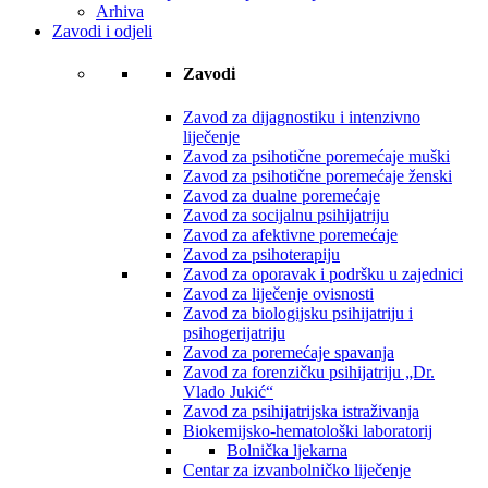
Arhiva
Zavodi i odjeli
Zavodi
Zavod za dijagnostiku i intenzivno
liječenje
Zavod za psihotične poremećaje muški
Zavod za psihotične poremećaje ženski
Zavod za dualne poremećaje
Zavod za socijalnu psihijatriju
Zavod za afektivne poremećaje
Zavod za psihoterapiju
Zavod za oporavak i podršku u zajednici
Zavod za liječenje ovisnosti
Zavod za biologijsku psihijatriju i
psihogerijatriju
Zavod za poremećaje spavanja
Zavod za forenzičku psihijatriju „Dr.
Vlado Jukić“
Zavod za psihijatrijska istraživanja
Biokemijsko-hematološki laboratorij
Bolnička ljekarna
Centar za izvanbolničko liječenje