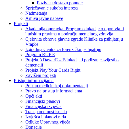
Poziv na dostavu ponude
Sprječavanje sukoba interesa
Nadmetanja
Arhiva javne nabave
Projekti
Akademija oporavka: Program edukacije o oporavku i
ljudskim pravima u području mentalnog zdravlja
Cjelovita obnova glavne zgrade Klinike za psihijatriju
Vrapče
Izgradnja Centra za forenzičku psihijatriju
Program RUKE
Projekt ADawarE – Edukacija i podizanje svijesti o
demenciji
Projekt Play Your Cards Right
Završeni projekti
Pristup informacijama
Pristup medicinskoj dokumentaciji
Pravo na pristup informacijama
Opći akti
Financijski planovi
Financijska izvješća
Transparentnost isplata
Izvješća i planovi rada
Odluke Upravnog vijeća
Donacije