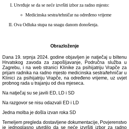
Utvrđuje se da se neće izvršiti izbor za radno mjesto:
Medicinska sestra/tehničar na određeno vrijeme
Ova Odluka stupa na snagu danom donošenja.
Obrazloženje
Dana 19. srpnja 2024. godine objavljen je natječaj
u biltenu
Hrvatskog zavoda za zapošljavanje, Područna služba u
Zagrebu, i na web stranici Klinike za psihijatriju Vrapče
za
prijam radnika na radno mjesto medicinska sestra/tehničar u
Klinici za psihijatriju Vrapče, na određeno vrijeme, uz uvjet
probnog rada u trajanju od dva mjeseca.
Na natječaj su se javili ED, LD i SD
Na razgovor se nisu odazvali ED i LD
Jedna molba je došla izvan roka SD
Temeljem pregleda dostavljene dokumentacije, Povjerenstvo
je jednoglasno utvrdilo da se neće izvršiti izbor za radno