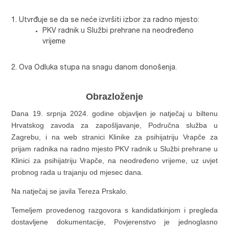
Utvrđuje se da se neće izvršiti izbor za radno mjesto:
PKV radnik u Službi prehrane na neodređeno
vrijeme
Ova Odluka stupa na snagu danom donošenja.
Obrazloženje
Dana 19. srpnja 2024. godine objavljen je natječaj
u biltenu
Hrvatskog zavoda za zapošljavanje, Područna služba u
Zagrebu, i na web stranici Klinike za psihijatriju Vrapče
za
prijam radnika na radno mjesto PKV radnik u Službi prehrane u
Klinici za psihijatriju Vrapče, na neodređeno vrijeme, uz uvjet
probnog rada u trajanju od mjesec dana.
Na natječaj se javila Tereza Prskalo.
Temeljem provedenog razgovora s kandidatkinjom i pregleda
dostavljene dokumentacije, Povjerenstvo je jednoglasno