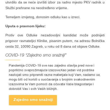
utvrdilo da se neće izvršiti izbor za radno mjesto PKV radnik u
Službi prehrane na neodređeno vrijeme.
Temeljem iznijetog, donosim odluku kao u izreci.
Uputa o pravnom lijeku:
Protiv ove Odluke nezadovoljni kandidat može podnijeti
prigovor ravnateljici Klinike, pisanim putem, na adresu Bolnička
cesta 32, 10090 Zagreb, u roku od 8 dana od objave Odluke.
COVID-19 “Zajedno smo snažniji”
Pandemija COVID-19 sve nas zajedno stavlja pred nove i
poprilično sveprožimajuće izazove.Kao jedan vid podrške
nastojali smo pripremiti razne materijale koji Vam, nadamo se,
mogu biti od koristi u suočavanja s brojnim svakodnevnim
izazovima te Vam pomoći da očuvate Vaše blagostanje i
dobrobit Vas i svih Vaših bližnjih.
Zajedno smo snažniji