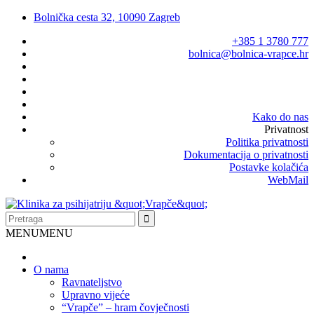
Bolnička cesta 32, 10090 Zagreb
+385 1 3780 777
bolnica@bolnica-vrapce.hr
Kako do nas
Privatnost
Politika privatnosti
Dokumentacija o privatnosti
Postavke kolačića
WebMail
MENU
MENU
O nama
Ravnateljstvo
Upravno vijeće
“Vrapče” – hram čovječnosti