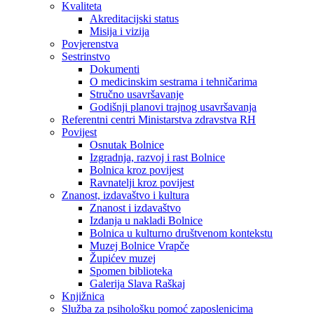
Kvaliteta
Akreditacijski status
Misija i vizija
Povjerenstva
Sestrinstvo
Dokumenti
O medicinskim sestrama i tehničarima
Stručno usavršavanje
Godišnji planovi trajnog usavršavanja
Referentni centri Ministarstva zdravstva RH
Povijest
Osnutak Bolnice
Izgradnja, razvoj i rast Bolnice
Bolnica kroz povijest
Ravnatelji kroz povijest
Znanost, izdavaštvo i kultura
Znanost i izdavaštvo
Izdanja u nakladi Bolnice
Bolnica u kulturno društvenom kontekstu
Muzej Bolnice Vrapče
Župićev muzej
Spomen biblioteka
Galerija Slava Raškaj
Knjižnica
Služba za psihološku pomoć zaposlenicima