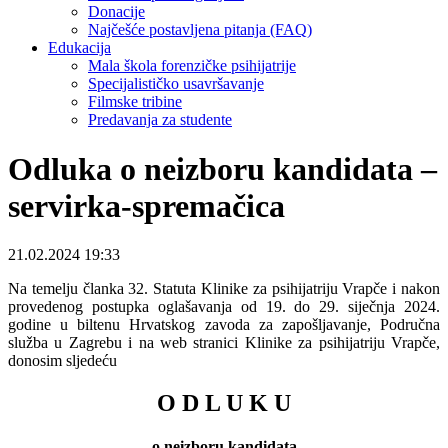
Donacije
Najčešće postavljena pitanja (FAQ)
Edukacija
Mala škola forenzičke psihijatrije
Specijalističko usavršavanje
Filmske tribine
Predavanja za studente
Odluka o neizboru kandidata –
servirka-spremačica
21.02.2024 19:33
Na temelju članka 32. Statuta Klinike za psihijatriju Vrapče i nakon
provedenog postupka oglašavanja od 19. do 29. siječnja 2024.
godine u biltenu Hrvatskog zavoda za zapošljavanje, Područna
služba u Zagrebu i na web stranici Klinike za psihijatriju Vrapče,
donosim sljedeću
O D L U K U
o neizboru kandidata