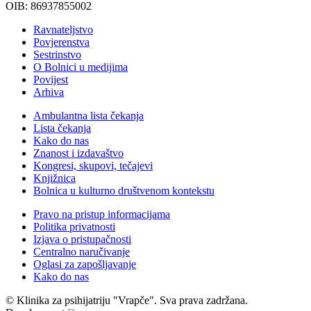
OIB: 86937855002
Ravnateljstvo
Povjerenstva
Sestrinstvo
O Bolnici u medijima
Povijest
Arhiva
Ambulantna lista čekanja
Lista čekanja
Kako do nas
Znanost i izdavaštvo
Kongresi, skupovi, tečajevi
Knjižnica
Bolnica u kulturno društvenom kontekstu
Pravo na pristup informacijama
Politika privatnosti
Izjava o pristupačnosti
Centralno naručivanje
Oglasi za zapošljavanje
Kako do nas
© Klinika za psihijatriju "Vrapče". Sva prava zadržana.