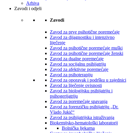
Arhiva
Zavodi i odjeli
Zavodi
Zavod za prve psihotične poremećaje
Zavod za dijagnostiku i intenzivno
liječenje
Zavod za psihotične poremećaje muški
Zavod za psihotične poremećaje ženski
Zavod za dualne poremećaje
Zavod za socijalnu psihijatriju
Zavod za afektivne poremećaje
Zavod za psihoterapiju
Zavod za oporavak i podršku u zajednici
Zavod za liječenje ovisnosti
Zavod za biologijsku psihijatriju i
psihogerijatriju
Zavod za poremećaje spavanja
Zavod za forenzičku psihijatriju „Dr.
Vlado Jukić“
Zavod za psihijatrijska istraživanja
Biokemijsko-hematološki laboratorij
Bolnička ljekarna