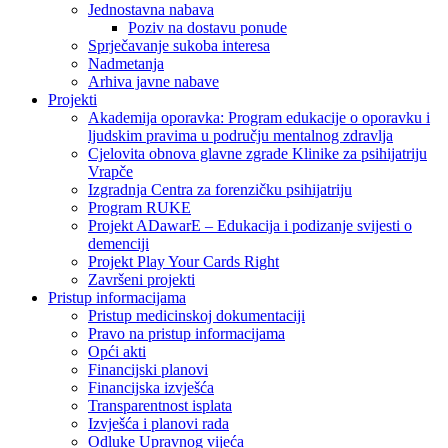
Jednostavna nabava
Poziv na dostavu ponude
Sprječavanje sukoba interesa
Nadmetanja
Arhiva javne nabave
Projekti
Akademija oporavka: Program edukacije o oporavku i
ljudskim pravima u području mentalnog zdravlja
Cjelovita obnova glavne zgrade Klinike za psihijatriju
Vrapče
Izgradnja Centra za forenzičku psihijatriju
Program RUKE
Projekt ADawarE – Edukacija i podizanje svijesti o
demenciji
Projekt Play Your Cards Right
Završeni projekti
Pristup informacijama
Pristup medicinskoj dokumentaciji
Pravo na pristup informacijama
Opći akti
Financijski planovi
Financijska izvješća
Transparentnost isplata
Izvješća i planovi rada
Odluke Upravnog vijeća