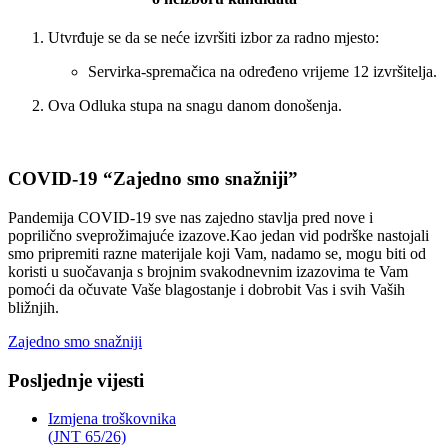
Utvrđuje se da se neće izvršiti izbor za radno mjesto:
Servirka-spremačica na određeno vrijeme 12 izvršitelja.
Ova Odluka stupa na snagu danom donošenja.
COVID-19 “Zajedno smo snažniji”
Pandemija COVID-19 sve nas zajedno stavlja pred nove i
poprilično sveprožimajuće izazove.Kao jedan vid podrške nastojali
smo pripremiti razne materijale koji Vam, nadamo se, mogu biti od
koristi u suočavanja s brojnim svakodnevnim izazovima te Vam
pomoći da očuvate Vaše blagostanje i dobrobit Vas i svih Vaših
bližnjih.
Zajedno smo snažniji
Posljednje vijesti
Izmjena troškovnika
(JNT 65/26)