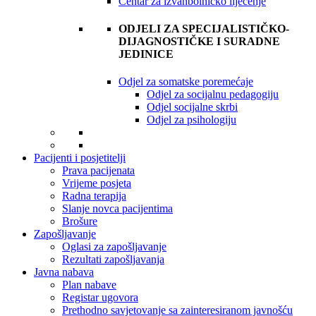
Centar za izvanbolničko liječenje
ODJELI ZA SPECIJALISTIČKO-
DIJAGNOSTIČKE I SURADNE
JEDINICE
Odjel za somatske poremećaje
Odjel za socijalnu pedagogiju
Odjel socijalne skrbi
Odjel za psihologiju
Pacijenti i posjetitelji
Prava pacijenata
Vrijeme posjeta
Radna terapija
Slanje novca pacijentima
Brošure
Zapošljavanje
Oglasi za zapošljavanje
Rezultati zapošljavanja
Javna nabava
Plan nabave
Registar ugovora
Prethodno savjetovanje sa zainteresiranom javnošću