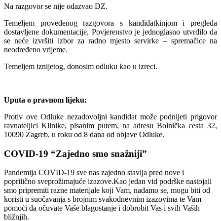
Na razgovor se nije odazvao DZ.
Temeljem provedenog razgovora s kandidatkinjom i pregleda
dostavljene dokumentacije, Povjerenstvo je jednoglasno utvrdilo da
se neće izvršiti izbor za radno mjesto servirke – spremačice na
neodređeno vrijeme.
Temeljem iznijetog, donosim odluku kao u izreci.
Uputa o pravnom lijeku:
Protiv ove Odluke nezadovoljni kandidat može podnijeti prigovor
ravnateljici Klinike, pisanim putem, na adresu Bolnička cesta 32,
10090 Zagreb, u roku od 8 dana od objave Odluke.
COVID-19 “Zajedno smo snažniji”
Pandemija COVID-19 sve nas zajedno stavlja pred nove i
poprilično sveprožimajuće izazove.Kao jedan vid podrške nastojali
smo pripremiti razne materijale koji Vam, nadamo se, mogu biti od
koristi u suočavanja s brojnim svakodnevnim izazovima te Vam
pomoći da očuvate Vaše blagostanje i dobrobit Vas i svih Vaših
bližnjih.