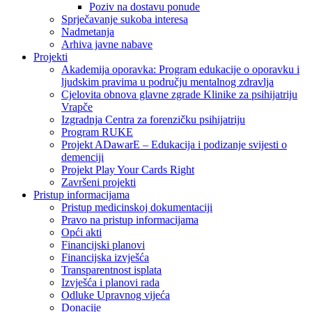
Poziv na dostavu ponude
Sprječavanje sukoba interesa
Nadmetanja
Arhiva javne nabave
Projekti
Akademija oporavka: Program edukacije o oporavku i
ljudskim pravima u području mentalnog zdravlja
Cjelovita obnova glavne zgrade Klinike za psihijatriju
Vrapče
Izgradnja Centra za forenzičku psihijatriju
Program RUKE
Projekt ADawarE – Edukacija i podizanje svijesti o
demenciji
Projekt Play Your Cards Right
Završeni projekti
Pristup informacijama
Pristup medicinskoj dokumentaciji
Pravo na pristup informacijama
Opći akti
Financijski planovi
Financijska izvješća
Transparentnost isplata
Izvješća i planovi rada
Odluke Upravnog vijeća
Donacije