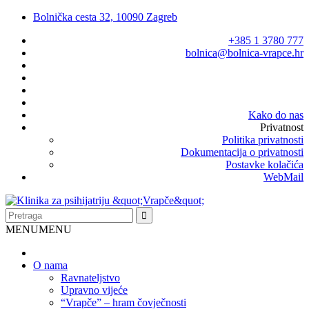
Bolnička cesta 32, 10090 Zagreb
+385 1 3780 777
bolnica@bolnica-vrapce.hr
Kako do nas
Privatnost
Politika privatnosti
Dokumentacija o privatnosti
Postavke kolačića
WebMail
MENU
MENU
O nama
Ravnateljstvo
Upravno vijeće
“Vrapče” – hram čovječnosti