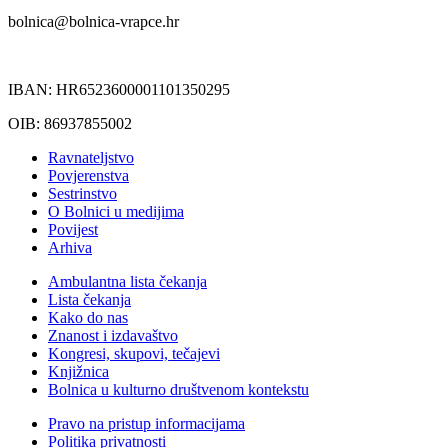
bolnica@bolnica-vrapce.hr
IBAN: HR6523600001101350295
OIB: 86937855002
Ravnateljstvo
Povjerenstva
Sestrinstvo
O Bolnici u medijima
Povijest
Arhiva
Ambulantna lista čekanja
Lista čekanja
Kako do nas
Znanost i izdavaštvo
Kongresi, skupovi, tečajevi
Knjižnica
Bolnica u kulturno društvenom kontekstu
Pravo na pristup informacijama
Politika privatnosti