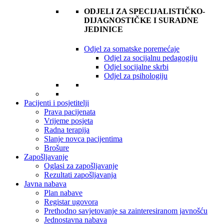
ODJELI ZA SPECIJALISTIČKO-
DIJAGNOSTIČKE I SURADNE
JEDINICE
Odjel za somatske poremećaje
Odjel za socijalnu pedagogiju
Odjel socijalne skrbi
Odjel za psihologiju
Pacijenti i posjetitelji
Prava pacijenata
Vrijeme posjeta
Radna terapija
Slanje novca pacijentima
Brošure
Zapošljavanje
Oglasi za zapošljavanje
Rezultati zapošljavanja
Javna nabava
Plan nabave
Registar ugovora
Prethodno savjetovanje sa zainteresiranom javnošću
Jednostavna nabava