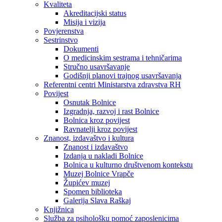
Kvaliteta
Akreditacijski status
Misija i vizija
Povjerenstva
Sestrinstvo
Dokumenti
O medicinskim sestrama i tehničarima
Stručno usavršavanje
Godišnji planovi trajnog usavršavanja
Referentni centri Ministarstva zdravstva RH
Povijest
Osnutak Bolnice
Izgradnja, razvoj i rast Bolnice
Bolnica kroz povijest
Ravnatelji kroz povijest
Znanost, izdavaštvo i kultura
Znanost i izdavaštvo
Izdanja u nakladi Bolnice
Bolnica u kulturno društvenom kontekstu
Muzej Bolnice Vrapče
Župićev muzej
Spomen biblioteka
Galerija Slava Raškaj
Knjižnica
Služba za psihološku pomoć zaposlenicima