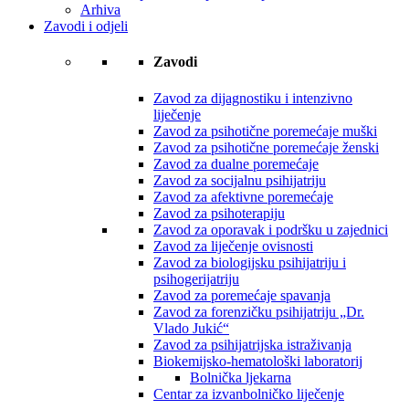
Arhiva
Zavodi i odjeli
Zavodi
Zavod za dijagnostiku i intenzivno
liječenje
Zavod za psihotične poremećaje muški
Zavod za psihotične poremećaje ženski
Zavod za dualne poremećaje
Zavod za socijalnu psihijatriju
Zavod za afektivne poremećaje
Zavod za psihoterapiju
Zavod za oporavak i podršku u zajednici
Zavod za liječenje ovisnosti
Zavod za biologijsku psihijatriju i
psihogerijatriju
Zavod za poremećaje spavanja
Zavod za forenzičku psihijatriju „Dr.
Vlado Jukić“
Zavod za psihijatrijska istraživanja
Biokemijsko-hematološki laboratorij
Bolnička ljekarna
Centar za izvanbolničko liječenje