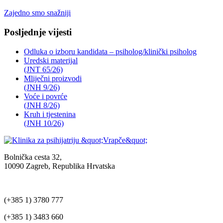
Zajedno smo snažniji
Posljednje vijesti
Odluka o izboru kandidata – psiholog/klinički psiholog
Uredski materijal
(JNT 65/26)
Mliječni proizvodi
(JNH 9/26)
Voće i povrće
(JNH 8/26)
Kruh i tjestenina
(JNH 10/26)
Bolnička cesta 32,
10090 Zagreb, Republika Hrvatska
(+385 1) 3780 777
(+385 1) 3483 660