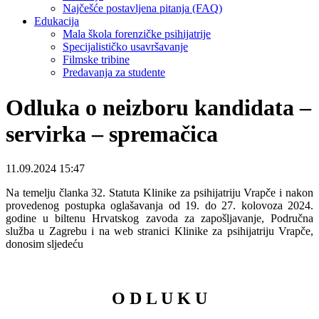
Najčešće postavljena pitanja (FAQ)
Edukacija
Mala škola forenzičke psihijatrije
Specijalističko usavršavanje
Filmske tribine
Predavanja za studente
Odluka o neizboru kandidata –
servirka – spremačica
11.09.2024 15:47
Na temelju članka 32. Statuta Klinike za psihijatriju Vrapče i nakon
provedenog postupka oglašavanja od 19. do 27. kolovoza 2024.
godine u biltenu Hrvatskog zavoda za zapošljavanje, Područna
služba u Zagrebu i na web stranici Klinike za psihijatriju Vrapče,
donosim sljedeću
O D L U K U