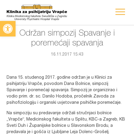
Open toolbar
Održan simpozij Spavanje i
poremećaji spavanja
16.11.2017 15:43
Dana 15. studenog 2017. godine održan je u Klinici za
psihijatriju Vrapče, povodom Dana Bolnice, simpozij
Spavanje i poremećaji spavanja. Simpozij je organizirao i
vodio prim. dr. sc. Danilo Hodoba, pročelnik Zavoda za
psihofiziologiju i organski uvjetovane psihičke poremećaje.
Na simpoziju su predavanje održali stručnjaci bolnice
„Vrapče“, Medicinskog fakulteta u Splitu, KBC-a Zagreb, KB
Sveti Duh i Županijske bolnice u Slavonskom Brodu, a
predavala je i gošća iz Ljubljane Leja Dolenc-Grošelj.